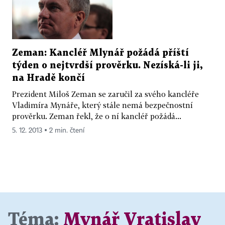
Zeman: Kancléř Mlynář požádá příští
týden o nejtvrdší prověrku. Nezíská-li ji,
na Hradě končí
Prezident Miloš Zeman se zaručil za svého kancléře
Vladimíra Mynáře, který stále nemá bezpečnostní
prověrku. Zeman řekl, že o ní kancléř požádá...
5. 12. 2013 ▪ 2 min. čtení
Téma:
Mynář Vratislav