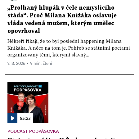
„Prolhaný hlupák v čele nemyslícího
stáda“. Proč Milana Knížáka oslavuje
vláda vedená mužem, kterým umělec
opovrhoval
Někteří říkají, že to byl poslední happening Milana
Knížáka. A něco na tom je. Pohřeb se státními poctami
organizovaný těmi, kterými slavný...
7. 8. 2026 ▪ 4 min. čtení
55:23
PODCAST PODPÁSOVKA