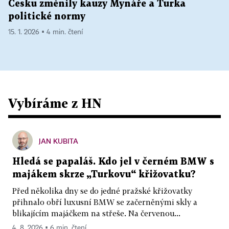
Česku změnily kauzy Mynáře a Turka
politické normy
15. 1. 2026 ▪ 4 min. čtení
Vybíráme z HN
JAN KUBITA
Hledá se papaláš. Kdo jel v černém BMW s
majákem skrze „Turkovu“ křižovatku?
Před několika dny se do jedné pražské křižovatky
přihnalo obří luxusní BMW se začerněnými skly a
blikajícím majáčkem na střeše. Na červenou...
4. 8. 2026 ▪ 6 min. čtení