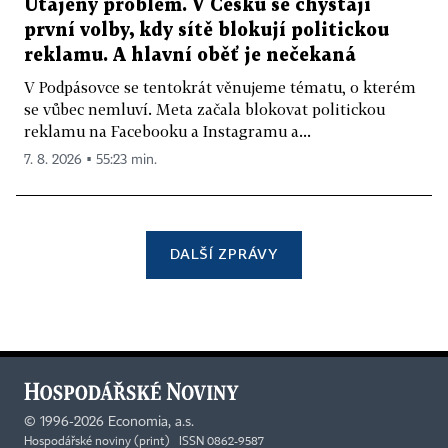
Utajený problém. V Česku se chystají
první volby, kdy sítě blokují politickou
reklamu. A hlavní oběť je nečekaná
V Podpásovce se tentokrát věnujeme tématu, o kterém
se vůbec nemluví. Meta začala blokovat politickou
reklamu na Facebooku a Instagramu a...
7. 8. 2026 ▪ 55:23 min.
DALŠÍ ZPRÁVY
©
1996-2026
Economia, a.s.
Hospodářské noviny (print) ISSN 0862-9587