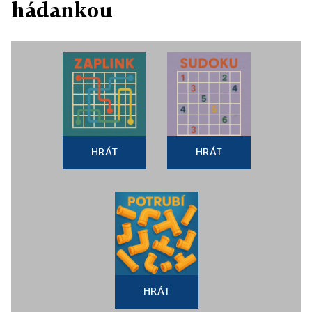
hádankou
HRÁT
HRÁT
HRÁT