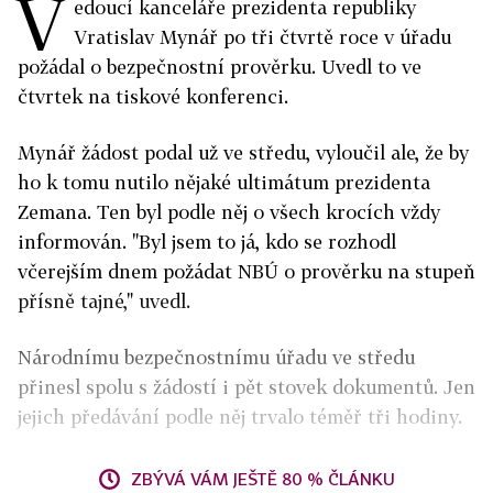
V
edoucí kanceláře prezidenta republiky
Vratislav Mynář po tři čtvrtě roce v úřadu
požádal o bezpečnostní prověrku. Uvedl to ve
čtvrtek na tiskové konferenci.
Mynář žádost podal už ve středu, vyloučil ale, že by
ho k tomu nutilo nějaké ultimátum prezidenta
Zemana. Ten byl podle něj o všech krocích vždy
informován. "Byl jsem to já, kdo se rozhodl
včerejším dnem požádat NBÚ o prověrku na stupeň
přísně tajné," uvedl.
Národnímu bezpečnostnímu úřadu ve středu
přinesl spolu s žádostí i pět stovek dokumentů. Jen
jejich předávání podle něj trvalo téměř tři hodiny.
ZBÝVÁ VÁM JEŠTĚ 80 % ČLÁNKU