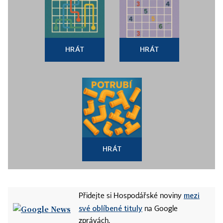
HRÁT
HRÁT
HRÁT
mezi
Přidejte si Hospodářské noviny
své oblíbené tituly
na Google
zprávách.