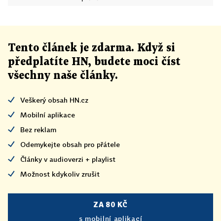
Tento článek
je
zdarma. Když si
předplatíte HN, budete moci číst
všechny naše články
.
Veškerý obsah HN.cz
Mobilní aplikace
Bez reklam
Odemykejte obsah pro přátele
Články v audioverzi + playlist
Možnost kdykoliv zrušit
ZA 80 KČ
s mobilní aplikací