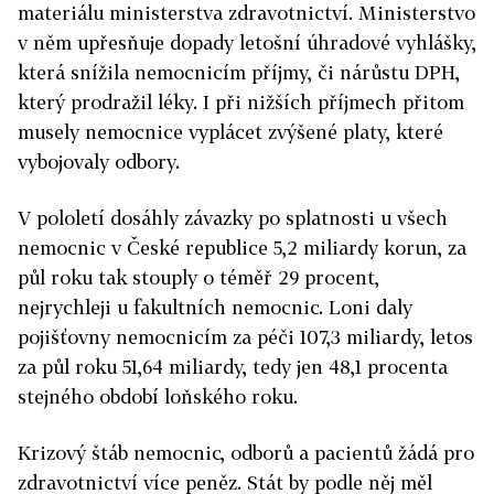
materiálu ministerstva zdravotnictví. Ministerstvo
v něm upřesňuje dopady letošní úhradové vyhlášky,
která snížila nemocnicím příjmy, či nárůstu DPH,
který prodražil léky. I při nižších příjmech přitom
musely nemocnice vyplácet zvýšené platy, které
vybojovaly odbory.
V pololetí dosáhly závazky po splatnosti u všech
nemocnic v České republice 5,2 miliardy korun, za
půl roku tak stouply o téměř 29 procent,
nejrychleji u fakultních nemocnic. Loni daly
pojišťovny nemocnicím za péči 107,3 miliardy, letos
za půl roku 51,64 miliardy, tedy jen 48,1 procenta
stejného období loňského roku.
Krizový štáb nemocnic, odborů a pacientů žádá pro
zdravotnictví více peněz. Stát by podle něj měl