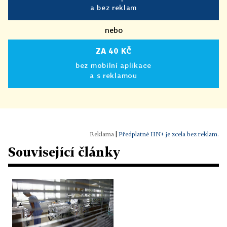
a bez reklam
nebo
ZA 40 KČ
bez mobilní aplikace
a s reklamou
|
Předplatné HN+ je zcela bez reklam.
Související články