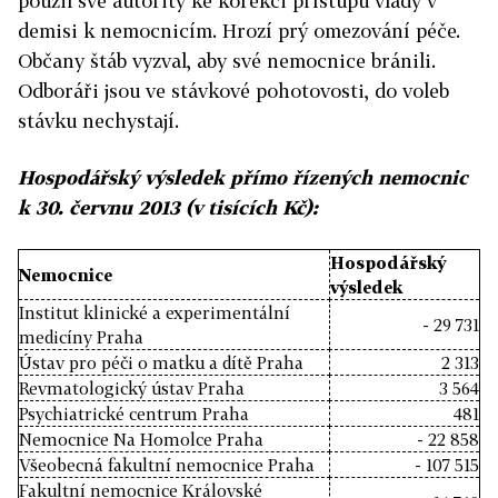
použil své autority ke korekci přístupu vlády v
demisi k nemocnicím. Hrozí prý omezování péče.
Občany štáb vyzval, aby své nemocnice bránili.
Odboráři jsou ve stávkové pohotovosti, do voleb
stávku nechystají.
Hospodářský výsledek přímo řízených nemocnic
k 30. červnu 2013 (v tisících Kč):
Hospodářský
Nemocnice
výsledek
Institut klinické a experimentální
- 29 731
medicíny Praha
Ústav pro péči o matku a dítě Praha
2 313
Revmatologický ústav Praha
3 564
Psychiatrické centrum Praha
481
Nemocnice Na Homolce Praha
- 22 858
Všeobecná fakultní nemocnice Praha
- 107 515
Fakultní nemocnice Královské