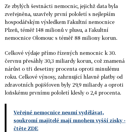
Ze zbylých šestnácti nemocnic, jejichž data byla
zveřejněna, uzavřely první pololetí s nejlepším
hospodářským výsledkem Fakultní nemocnice
Plzeň, téměř 148 milionů v plusu, a Fakultní
nemocnice Olomouc s téměř 88 miliony korun.
Celkové výdaje přímo řízených nemocnic k 30.
červnu přesáhly 30,3 miliardy korun, což znamená
nárůst o tři desetiny procenta oproti minulému
roku. Celkové výnosy, zahrnující hlavně platby od
zdravotních pojišťoven byly 29,9 miliardy a oproti
loňskému prvnímu pololetí klesly o 2,4 procenta.
Veřejné nemocnice neumí vydělávat,
soukromí majitelé mají mnohem vyšší zisky
-
čtěte ZDE