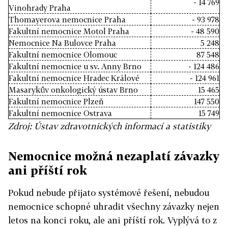
- 14 769
Vinohrady Praha
Thomayerova nemocnice Praha
- 93 978
Fakultní nemocnice Motol Praha
- 48 590
Nemocnice Na Bulovce Praha
5 248
Fakultní nemocnice Olomouc
87 548
Fakultní nemocnice u sv. Anny Brno
- 124 486
Fakultní nemocnice Hradec Králové
- 124 961
Masarykův onkologický ústav Brno
15 465
Fakultní nemocnice Plzeň
147 550
Fakultní nemocnice Ostrava
15 749
Zdroj: Ústav zdravotnických informací a statistiky
Nemocnice možná nezaplatí závazky
ani příští rok
Pokud nebude přijato systémové řešení, nebudou
nemocnice schopné uhradit všechny závazky nejen
letos na konci roku, ale ani příští rok. Vyplývá to z