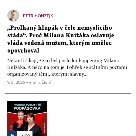
PETR HONZEJK
„Prolhaný hlupák v čele nemyslícího
stáda“. Proč Milana Knížáka oslavuje
vláda vedená mužem, kterým umělec
opovrhoval
Někteří říkají, že to byl poslední happening Milana
Knížáka. A něco na tom je. Pohřeb se státními poctami
organizovaný těmi, kterými slavný...
7. 8. 2026 ▪ 4 min. čtení
55:23