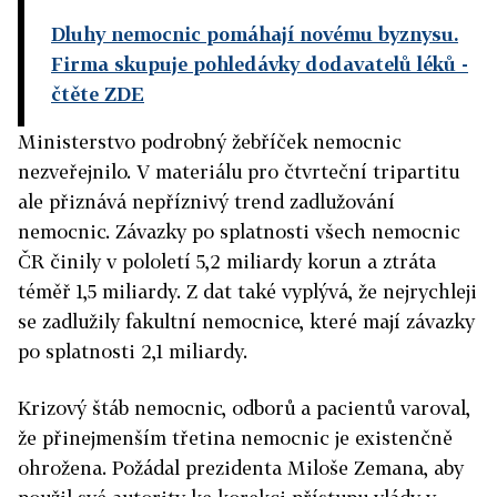
Dluhy nemocnic pomáhají novému byznysu.
Firma skupuje pohledávky dodavatelů léků
-
čtěte ZDE
Ministerstvo podrobný žebříček nemocnic
nezveřejnilo. V materiálu pro čtvrteční tripartitu
ale přiznává nepříznivý trend zadlužování
nemocnic. Závazky po splatnosti všech nemocnic
ČR činily v pololetí 5,2 miliardy korun a ztráta
téměř 1,5 miliardy. Z dat také vyplývá, že nejrychleji
se zadlužily fakultní nemocnice, které mají závazky
po splatnosti 2,1 miliardy.
Krizový štáb nemocnic, odborů a pacientů varoval,
že přinejmenším třetina nemocnic je existenčně
ohrožena. Požádal prezidenta Miloše Zemana, aby