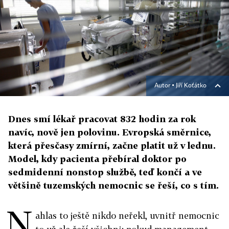
Autor ▪
Jiří Koťátko
Dnes smí lékař pracovat 832 hodin za rok
navíc, nově jen polovinu. Evropská směrnice,
která přesčasy zmírní, začne platit už v lednu.
Model, kdy pacienta přebíral doktor po
sedmidenní nonstop službě, teď končí a ve
většině tuzemských nemocnic se řeší, co s tím.
N
ahlas to ještě nikdo neřekl, uvnitř nemocnic