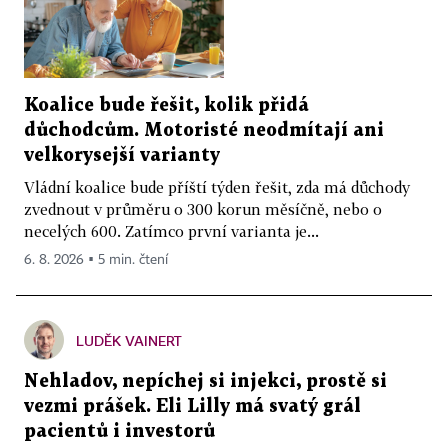
Koalice bude řešit, kolik přidá
důchodcům. Motoristé neodmítají ani
velkorysejší varianty
Vládní koalice bude příští týden řešit, zda má důchody
zvednout v průměru o 300 korun měsíčně, nebo o
necelých 600. Zatímco první varianta je...
6. 8. 2026 ▪ 5 min. čtení
LUDĚK VAINERT
Nehladov, nepíchej si injekci, prostě si
vezmi prášek. Eli Lilly má svatý grál
pacientů i investorů