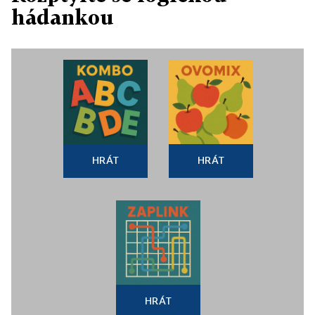
hádankou
HRÁT
HRÁT
HRÁT