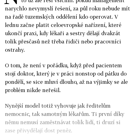
to už ale řeší všichni: pokud management
narychlo nevymyslí řešení, za půl roku nebude mít
na řadě tuzemských oddělení kdo operovat. V
lednu začne platit celoevropské nařízení, které
ukončí praxi, kdy lékaři a sestry dělají dvakrát
tolik přesčasů než třeba řidiči nebo pracovníci
ostrahy.
O tom, že není v pořádku, když před pacientem
stojí doktor, který je v práci nonstop od pátku do
pondělí, se sice mluví dlouho, až na výjimky se ale
problém nikde neřešil.
Nynější model totiž vyhovuje jak ředitelům
nemocnic, tak samotným lékařům. Ti první díky
němu nemusí zaměstnávat tolik lidí, ti druzí si
zase přivydělají dost peněz.