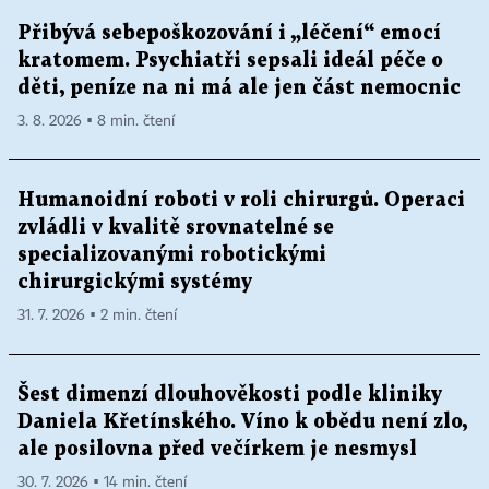
Přibývá sebepoškozování i „léčení“ emocí
kratomem. Psychiatři sepsali ideál péče o
děti, peníze na ni má ale jen část nemocnic
3. 8. 2026 ▪ 8 min. čtení
Humanoidní roboti v roli chirurgů. Operaci
zvládli v kvalitě srovnatelné se
specializovanými robotickými
chirurgickými systémy
31. 7. 2026 ▪ 2 min. čtení
Šest dimenzí dlouhověkosti podle kliniky
Daniela Křetínského. Víno k obědu není zlo,
ale posilovna před večírkem je nesmysl
30. 7. 2026 ▪ 14 min. čtení