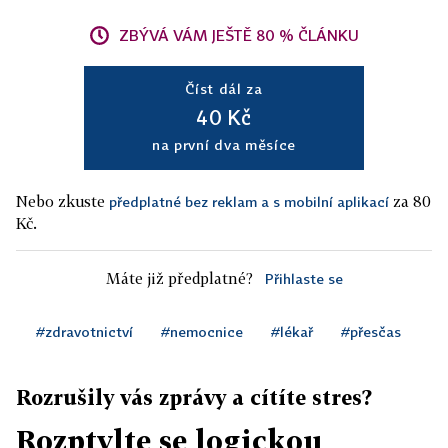
ZBÝVÁ VÁM JEŠTĚ 80 % ČLÁNKU
Číst dál za
40 Kč
na první dva měsíce
Nebo zkuste
za 80
předplatné bez reklam a s mobilní aplikací
Kč.
Máte již předplatné?
Přihlaste se
#zdravotnictví
#nemocnice
#lékař
#přesčas
Rozrušily vás zprávy a cítíte stres?
Rozptylte se logickou