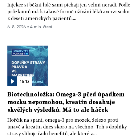
Injekce si běžní lidé sami píchají jen velmi neradi. Podle
průzkumů má k takové formě užívání léků averzi sedm
z deseti amerických pacientů....
6. 8. 2026 ▪ 4 min. čtení
16:13
Biotechnoložka: Omega-3 před úpadkem
mozku nepomohou, kreatin dosahuje
skvělých výsledků. Má to ale háček
Hořčík na spaní, omega-3 pro mozek, železo proti
únavě a kreatin dnes skoro na všechno. Trh s doplňky
stravy slibuje řadu benefitů, ale které z...