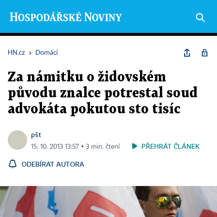
HN.cz
›
Domácí
Za námitku o židovském
původu znalce potrestal soud
advokáta pokutou sto tisíc
pšt
PŘEHRÁT ČLÁNEK
15. 10. 2013 13:57 ▪ 3 min. čtení
ODEBÍRAT AUTORA