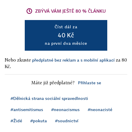
ZBÝVÁ VÁM JEŠTĚ 80 % ČLÁNKU
Číst dál za
40 Kč
na první dva měsíce
Nebo zkuste
za 80
předplatné bez reklam a s mobilní aplikací
Kč.
Máte již předplatné?
Přihlaste se
#Dělnická strana sociální spravedlnosti
#antisemitismus
#neonacismus
#neonacisté
#Židé
#pokuta
#soudnictví