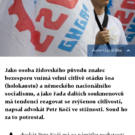
Autor ▪
Lukáš Bíba
Jako osoba židovského původu znalec
bezesporu vnímá velmi citlivě otázku šoa
(holokaustu) a německého nacionálního
socialismu, a jako řada dalších soukmenovců
má tendenci reagovat se zvýšenou citlivostí,
napsal advokát Petr Kočí ve stížnosti. Soud ho
za to potrestal.
dvokát Petr Kočí má za námitku podjatosti