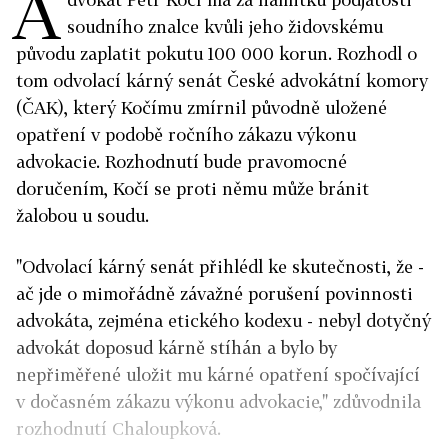
A
soudního znalce kvůli jeho židovskému
původu zaplatit pokutu 100 000 korun. Rozhodl o
tom odvolací kárný senát České advokátní komory
(ČAK), který Kočímu zmírnil původně uložené
opatření v podobě ročního zákazu výkonu
advokacie. Rozhodnutí bude pravomocné
doručením, Kočí se proti němu může bránit
žalobou u soudu.
"Odvolací kárný senát přihlédl ke skutečnosti, že -
ač jde o mimořádně závažné porušení povinnosti
advokáta, zejména etického kodexu - nebyl dotyčný
advokát doposud kárně stíhán a bylo by
nepřiměřené uložit mu kárné opatření spočívající
v dočasném zákazu výkonu advokacie," zdůvodnila
rozhodnutí Chaloupková.