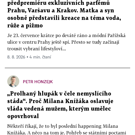
předpremiéru exkluzivních parfémů
Prahu, Varšavu a Krakov. Matka a syn
osobně představili kreace na téma voda,
růže a pižmo
Je 23. července krátce po deváté ráno a módní Pařížská
ulice v centru Prahy ještě spí. Přesto se tudy začínají
trousit vybraní lifestyloví...
8. 8. 2026 ▪ 4 min. čtení
PETR HONZEJK
„Prolhaný hlupák v čele nemyslícího
stáda“. Proč Milana Knížáka oslavuje
vláda vedená mužem, kterým umělec
opovrhoval
Někteří říkají, že to byl poslední happening Milana
Knížáka. A něco na tom je. Pohřeb se státními poctami