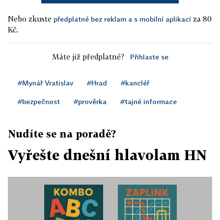
Nebo zkuste
za 80
předplatné bez reklam a s mobilní aplikací
Kč.
Máte již předplatné?
Přihlaste se
#Mynář Vratislav
#Hrad
#kancléř
#bezpečnost
#prověrka
#tajné informace
Nudíte se na poradě?
Vyřešte dnešní hlavolam HN