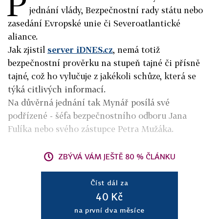
P
jednání vlády, Bezpečnostní rady státu nebo
zasedání Evropské unie či Severoatlantické
aliance.
Jak zjistil
server iDNES.cz
, nemá totiž
bezpečnostní prověrku na stupeň tajné či přísně
tajné, což ho vylučuje z jakékoli schůze, která se
týká citlivých informací.
Na důvěrná jednání tak Mynář posílá své
podřízené - šéfa bezpečnostního odboru Jana
Fulíka nebo svého zástupce Petra Mužáka.
ZBÝVÁ VÁM JEŠTĚ 80 % ČLÁNKU
Číst dál za
40 Kč
na první dva měsíce