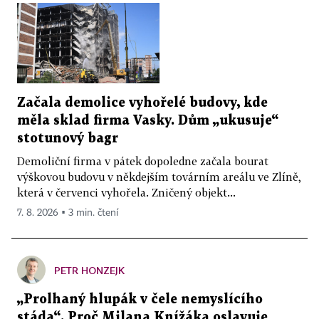
Začala demolice vyhořelé budovy, kde
měla sklad firma Vasky. Dům „ukusuje“
stotunový bagr
Demoliční firma v pátek dopoledne začala bourat
výškovou budovu v někdejším továrním areálu ve Zlíně,
která v červenci vyhořela. Zničený objekt...
7. 8. 2026 ▪ 3 min. čtení
PETR HONZEJK
„Prolhaný hlupák v čele nemyslícího
stáda“. Proč Milana Knížáka oslavuje