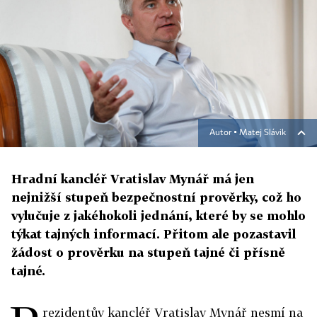
Autor ▪
Matej Slávik
Hradní kancléř Vratislav Mynář má jen
nejnižší stupeň bezpečnostní prověrky, což ho
vylučuje z jakéhokoli jednání, které by se mohlo
týkat tajných informací. Přitom ale pozastavil
žádost o prověrku na stupeň tajné či přísně
tajné.
rezidentův kancléř Vratislav Mynář nesmí na