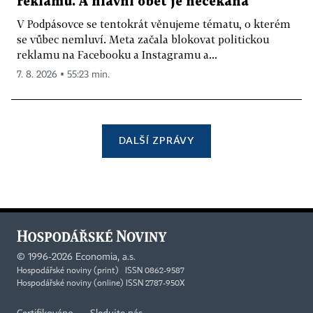
reklamu. A hlavní oběť je nečekaná
V Podpásovce se tentokrát věnujeme tématu, o kterém
se vůbec nemluví. Meta začala blokovat politickou
reklamu na Facebooku a Instagramu a...
7. 8. 2026 ▪ 55:23 min.
DALŠÍ ZPRÁVY
©
1996-2026
Economia, a.s.
Hospodářské noviny (print) ISSN 0862-9587
Hospodářské noviny (online) ISSN 2787-950X