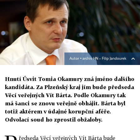
Autor ▪
archiv HN – Filip Jandourek
Hnutí Úsvit Tomia Okamury zná jméno dalšího
kandidáta. Za Plzeňský kraj jím bude předseda
Věcí veřejných Vít Bárta. Podle Okamury tak
má šanci se znovu veřejně obhájit. Bárta byl
totiž aktérem v údajné korupční aféře.
Odvolací soud ho zprostil obžaloby.
ředseda Věcí veřejných Vít Bárta bude