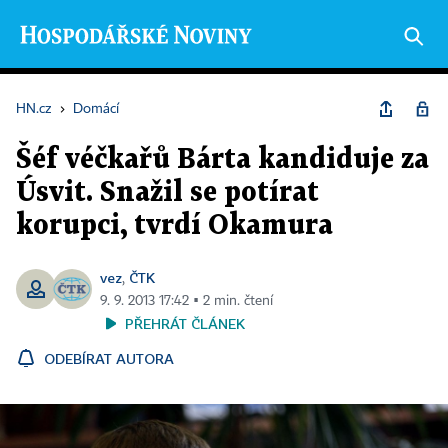
HN.cz
›
Domácí
Šéf véčkařů Bárta kandiduje za
Úsvit. Snažil se potírat
korupci, tvrdí Okamura
vez
ČTK
,
9. 9. 2013 17:42 ▪ 2 min. čtení
PŘEHRÁT ČLÁNEK
ODEBÍRAT AUTORA