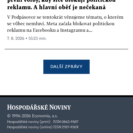
první volby, kdy sítě blokují politickou
reklamu. A hlavní oběť je nečekaná
V Podpásovce se tentokrát věnujeme tématu, o kterém
se vůbec nemluví. Meta začala blokovat politickou
reklamu na Facebooku a Instagramu a...
7. 8. 2026 ▪ 55:23 min.
DALŠÍ ZPRÁVY
©
1996-2026
Economia, a.s.
Hospodářské noviny (print) ISSN 0862-9587
Hospodářské noviny (online) ISSN 2787-950X