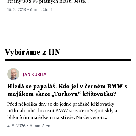
strany 80 z 98 platných hlasů. Ještě...
16. 2. 2013 ▪ 6 min. čtení
Vybíráme z HN
JAN KUBITA
Hledá se papaláš. Kdo jel v černém BMW s
majákem skrze „Turkovu“ křižovatku?
Před několika dny se do jedné pražské křižovatky
přihnalo obří luxusní BMW se začerněnými skly a
blikajícím majáčkem na střeše. Na červenou...
4. 8. 2026 ▪ 6 min. čtení