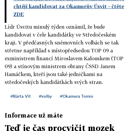
chtějí kandidovat za Okamurův Úsvit
- čtěte
ZDE
Lídr Úsvitu minulý týden oznámil, že bude
kandidovat v čele kandidátky ve Středočeském
kraji. V předčasných sněmovních volbách se tak
střetne například s místopředsedou TOP 09 a
exministrem financí Miroslavem Kalouskem (TOP
09) a stínovým ministrem obrany ČSSD Janem
Hamáčkem, kteří jsou také jedničkami na
středočeských kandidátkách svých stran.
#Bárta Vít
#volby
#Okamura Tomio
Informace už máte
Teď je čas procvičit mozek