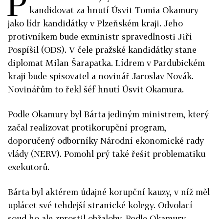
P
kandidovat za hnutí Úsvit Tomia Okamury
jako lídr kandidátky v Plzeňském kraji. Jeho
protivníkem bude exministr spravedlnosti Jiří
Pospíšil (ODS). V čele pražské kandidátky stane
diplomat Milan Šarapatka. Lídrem v Pardubickém
kraji bude spisovatel a novinář Jaroslav Novák.
Novinářům to řekl šéf hnutí Úsvit Okamura.
Podle Okamury byl Bárta jediným ministrem, který
začal realizovat protikorupční program,
doporučený odborníky Národní ekonomické rady
vlády (NERV). Pomohl prý také řešit problematiku
exekutorů.
Bárta byl aktérem údajné korupční kauzy, v níž měl
uplácet své tehdejší stranické kolegy. Odvolací
soud ho ale zprostil obžaloby. Podle Okamury