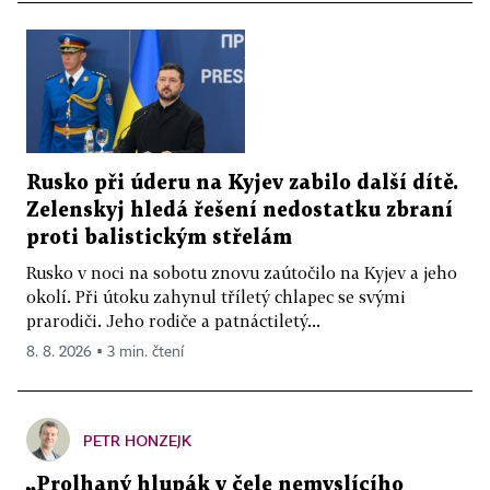
Rusko při úderu na Kyjev zabilo další dítě.
Zelenskyj hledá řešení nedostatku zbraní
proti balistickým střelám
Rusko v noci na sobotu znovu zaútočilo na Kyjev a jeho
okolí. Při útoku zahynul tříletý chlapec se svými
prarodiči. Jeho rodiče a patnáctiletý...
8. 8. 2026 ▪ 3 min. čtení
PETR HONZEJK
„Prolhaný hlupák v čele nemyslícího