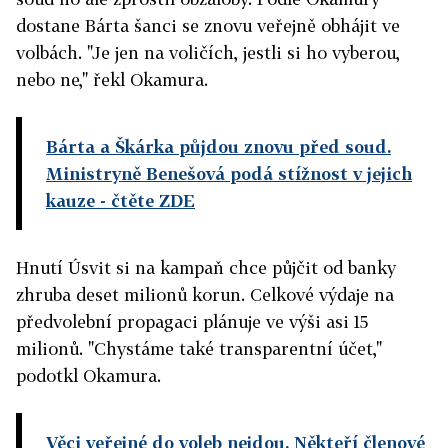
dostane Bárta šanci se znovu veřejně obhájit ve
volbách. "Je jen na voličích, jestli si ho vyberou,
nebo ne," řekl Okamura.
Bárta a Škárka půjdou znovu před soud.
Ministryně Benešová podá stížnost v jejich
kauze
- čtěte ZDE
Hnutí Úsvit si na kampaň chce půjčit od banky
zhruba deset milionů korun. Celkové výdaje na
předvolební propagaci plánuje ve výši asi 15
milionů. "Chystáme také transparentní účet,"
podotkl Okamura.
Věci veřejné do voleb nejdou. Někteří členové