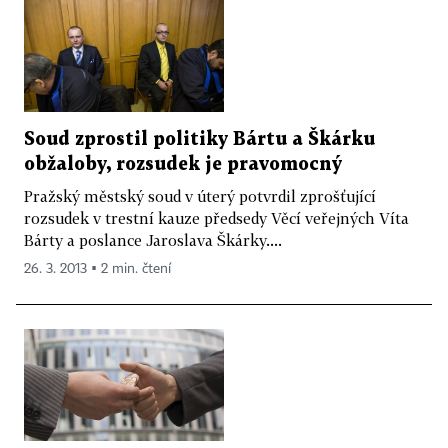
Soud zprostil politiky Bártu a Škárku
obžaloby, rozsudek je pravomocný
Pražský městský soud v úterý potvrdil zprošťující
rozsudek v trestní kauze předsedy Věcí veřejných Víta
Bárty a poslance Jaroslava Škárky....
26. 3. 2013 ▪ 2 min. čtení