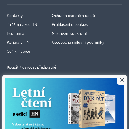
Kontakty
Ochrana osobních údajů
Tiráž redakce HN
Prohlášení o cookies
Economia
Nastavení soukromí
Kariéra v HN
Všeobecné smluvní podmínky
Ceník inzerce
Koupit / darovat předplatné
Eventy
×
Newslettery
RSS kanály
Autorská práva vykonává vydavatel. Bez písemného svolení vydavatele je
zakázáno jakékoli užití částí nebo celku díla, zejména rozmnožování a šíření
jakýmkoli způsobem, mechanickým nebo elektronickým, v českém nebo