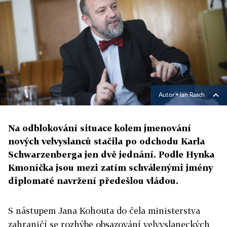
Autor ▪
Jan Rasch
Na odblokování situace kolem jmenování
nových velvyslanců stačila po odchodu Karla
Schwarzenberga jen dvě jednání. Podle Hynka
Kmoníčka jsou mezi zatím schválenými jmény
diplomaté navržení předešlou vládou.
S nástupem Jana Kohouta do čela ministerstva
zahraničí se rozhýbe obsazování velvyslaneckých