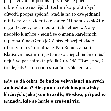
připravována k podpisu první série jmen,
u které z nejrůznějších technicko-praktických
důvodů podpis spěchá. Stačila na to dvě jednání
ministra v prezidentské kanceláři namísto složité
organizace vysoce mediálních schůzek. A aby
nedošlo k mýlce – jedná se o jména kariérních
diplomatů navržená ještě předcházející vládou,
nikoliv o nové nominace. Pan Remek a paní
Klausová mezi nimi ještě nejsou, jejich jména musí
nejdříve pan ministr předložit vládě. Ukazuje se, že
to jde, když je na obou stranách vůle jednat.
Kdy se dá čekat, že budou velvyslanci na svých
ambasádách? Alespoň na těch hospodářsky
klíčových, jako jsou Brazílie, Moskva, případně
Kanada, kde se hraje o zrušení víz.