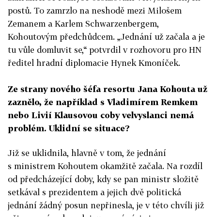
postů. To zamrzlo na neshodě mezi Milošem
Zemanem a Karlem Schwarzenbergem,
Kohoutovým předchůdcem. „Jednání už začala a je
tu vůle domluvit se,“ potvrdil v rozhovoru pro HN
ředitel hradní diplomacie Hynek Kmoníček.
Ze strany nového šéfa resortu Jana Kohouta už
zaznělo, že například s Vladimírem Remkem
nebo Livií Klausovou coby velvyslanci nemá
problém. Uklidní se situace?
Již se uklidnila, hlavně v tom, že jednání
s ministrem Kohoutem okamžitě začala. Na rozdíl
od předcházející doby, kdy se pan ministr složitě
setkával s prezidentem a jejich dvě politická
jednání žádný posun nepřinesla, je v této chvíli již