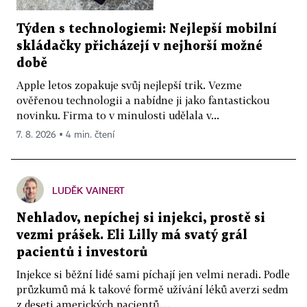
Týden s technologiemi: Nejlepší mobilní
skládačky přicházejí v nejhorší možné
době
Apple letos zopakuje svůj nejlepší trik. Vezme
ověřenou technologii a nabídne ji jako fantastickou
novinku. Firma to v minulosti udělala v...
7. 8. 2026 ▪ 4 min. čtení
LUDĚK VAINERT
Nehladov, nepíchej si injekci, prostě si
vezmi prášek. Eli Lilly má svatý grál
pacientů i investorů
Injekce si běžní lidé sami píchají jen velmi neradi. Podle
průzkumů má k takové formě užívání léků averzi sedm
z deseti amerických pacientů....