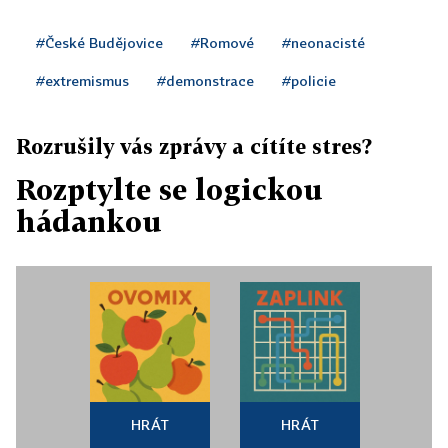
#České Budějovice
#Romové
#neonacisté
#extremismus
#demonstrace
#policie
Rozrušily vás zprávy a cítíte stres?
Rozptylte se logickou
hádankou
HRÁT
HRÁT