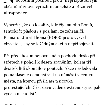
sobotním pochodu proti "nepřizpůsobivým
občanům" znovu vyrazit neonacisté a příznivci
ultrapravice.
Vyhrožují, že do lokality, kde žije mnoho Romů,
tentokrát půjdou i s posilami ze zahraničí.
Primátor Juraj Thoma (HOPB) proto vyzval
obyvatele, aby se k žádným akcím nepřipojovali.
Při předchozím nepovoleném pochodu došlo při
střetech s policií k deseti zraněním, kolem tří
desítek lidí skončilo v poutech. Akce následovala
po nahlášené demonstraci na náměstí v centru
města, na kterou přišla asi tisícovka
protestujících. Část davu vedená extremisty se pak
vydala na sídliště.