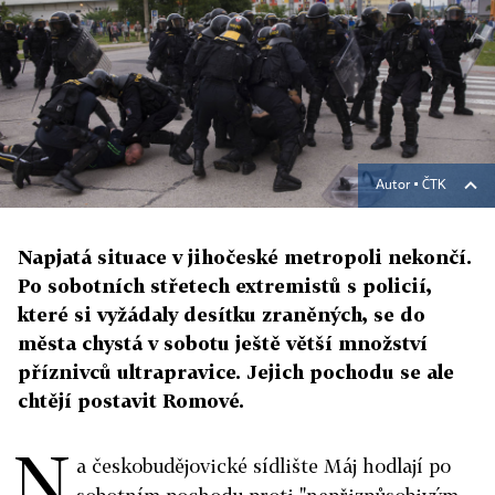
Autor ▪
ČTK
Napjatá situace v jihočeské metropoli nekončí.
Po sobotních střetech extremistů s policií,
které si vyžádaly desítku zraněných, se do
města chystá v sobotu ještě větší množství
příznivců ultrapravice. Jejich pochodu se ale
chtějí postavit Romové.
N
a českobudějovické sídlište Máj hodlají po