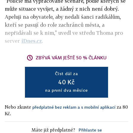
"Policie má vypracované scénáře, podle kterých se
může situace vyvíjet, a žádný z nich není dobrý.
Apeluji na obyvatele, aby nedali šanci radikálům,
kteří se pasují do role zachránců města, a
nepřidávali se k nim," uvedl ve středu Thoma pro
server
iDnes.cz
.
ZBÝVÁ VÁM JEŠTĚ 50 % ČLÁNKU
Číst dál za
40 Kč
na první dva měsíce
Nebo zkuste
za 80
předplatné bez reklam a s mobilní aplikací
Kč.
Máte již předplatné?
Přihlaste se