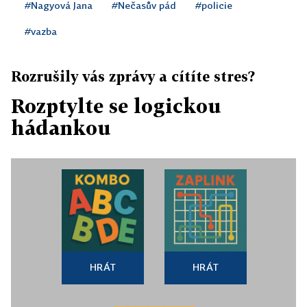
#Nagyová Jana
#Nečasův pád
#policie
#vazba
Rozrušily vás zprávy a cítíte stres?
Rozptylte se logickou
hádankou
HRÁT
HRÁT