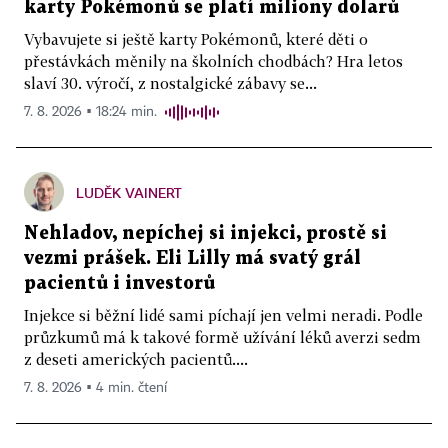
karty Pokémonů se platí miliony dolarů
Vybavujete si ještě karty Pokémonů, které děti o
přestávkách měnily na školních chodbách? Hra letos
slaví 30. výročí, z nostalgické zábavy se...
7. 8. 2026 ▪ 18:24 min.
LUDĚK VAINERT
Nehladov, nepíchej si injekci, prostě si
vezmi prášek. Eli Lilly má svatý grál
pacientů i investorů
Injekce si běžní lidé sami píchají jen velmi neradi. Podle
průzkumů má k takové formě užívání léků averzi sedm
z deseti amerických pacientů....
7. 8. 2026 ▪ 4 min. čtení