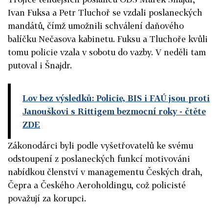
Ivan Fuksa a Petr Tluchoř se vzdali poslaneckých
mandátů, čímž umožnili schválení daňového
balíčku Nečasova kabinetu. Fuksu a Tluchoře kvůli
tomu policie vzala v sobotu do vazby. V neděli tam
putoval i Šnajdr.
Lov bez výsledků: Policie, BIS i FAÚ jsou proti
Janouškovi s Rittigem bezmocní roky
- čtěte
ZDE
Zákonodárci byli podle vyšetřovatelů ke svému
odstoupení z poslaneckých funkcí motivováni
nabídkou členství v managementu Českých drah,
Čepra a Českého Aeroholdingu, což policisté
považují za korupci.