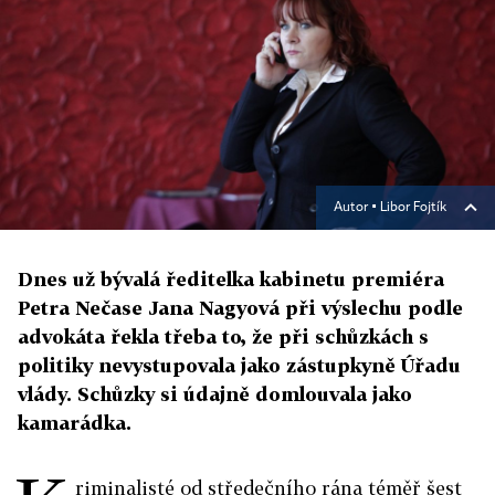
Autor ▪
Libor Fojtík
Dnes už bývalá ředitelka kabinetu premiéra
Petra Nečase Jana Nagyová při výslechu podle
advokáta řekla třeba to, že při schůzkách s
politiky nevystupovala jako zástupkyně Úřadu
vlády. Schůzky si údajně domlouvala jako
kamarádka.
riminalisté od středečního rána téměř šest