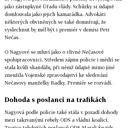
jako zástupkyně Úřadu vlády. Schůzky si údajně
domlouvala jako jejich kamarádka. Advokáti
některých obviněných se také domnívají, že
vyslechnut by měl být i premiér v demisi Petr
Nečas.
O Nagyové se mluví jako o vlivné Nečasově
spolupracovnici. Středem zájmu policie i médií se
stala kvůli skandálu, při němž údajně mimo jiné
zneužila Vojenské zpravodajství ke sledování
Nečasovy manželky Radky. Premiér se rozvádí.
Dohoda s poslanci na trafikách
Nagyová podle policie také stála v pozadí dohody
mezi takzvanými rebely ODS a vládní koalicí.
Trojice tehdejších poslanců ODS Marek Šnajdr,