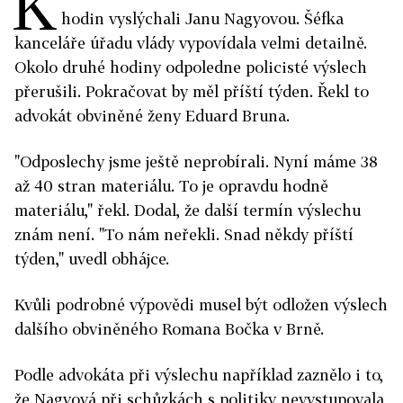
K
hodin vyslýchali Janu Nagyovou. Šéfka
kanceláře úřadu vlády vypovídala velmi detailně.
Okolo druhé hodiny odpoledne policisté výslech
přerušili. Pokračovat by měl příští týden. Řekl to
advokát obviněné ženy Eduard Bruna.
"Odposlechy jsme ještě neprobírali. Nyní máme 38
až 40 stran materiálu. To je opravdu hodně
materiálu," řekl. Dodal, že další termín výslechu
znám není. "To nám neřekli. Snad někdy příští
týden," uvedl obhájce.
Kvůli podrobné výpovědi musel být odložen výslech
dalšího obviněného Romana Bočka v Brně.
Podle advokáta při výslechu například zaznělo i to,
že Nagyová při schůzkách s politiky nevystupovala