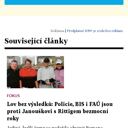
|
Předplatné HN+ je zcela bez reklam.
Související články
FOKUS
Lov bez výsledků: Policie, BIS i FAÚ jsou
proti Janouškovi s Rittigem bezmocní
roky
Jediné, kvůli čemu se podařilo obvinit Romana