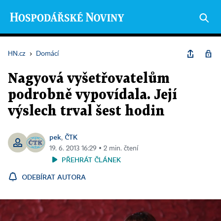
HN.cz
›
Domácí
Nagyová vyšetřovatelům
podrobně vypovídala. Její
výslech trval šest hodin
pek
ČTK
,
19. 6. 2013 16:29 ▪ 2 min. čtení
PŘEHRÁT ČLÁNEK
ODEBÍRAT AUTORA