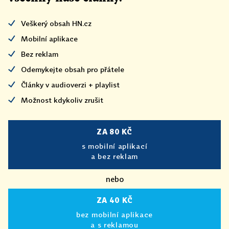
Veškerý obsah HN.cz
Mobilní aplikace
Bez reklam
Odemykejte obsah pro přátele
Články v audioverzi + playlist
Možnost kdykoliv zrušit
ZA 80 KČ
s mobilní aplikací
a bez reklam
nebo
ZA 40 KČ
bez mobilní aplikace
a s reklamou