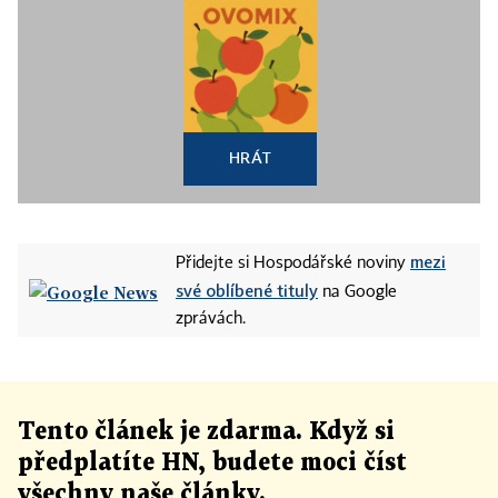
HRÁT
mezi
Přidejte si Hospodářské noviny
své oblíbené tituly
na Google
zprávách.
Tento článek
je
zdarma. Když si
předplatíte HN, budete moci číst
všechny naše články
.