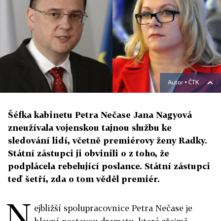
Autor ▪
ČTK
Šéfka kabinetu Petra Nečase Jana Nagyová
zneužívala vojenskou tajnou službu ke
sledování lidí, včetně premiérovy ženy Radky.
Státní zástupci ji obvinili o z toho, že
podplácela rebelující poslance. Státní zástupci
teď šetří, zda o tom věděl premiér.
N
ejbližší spolupracovnice Petra Nečase je