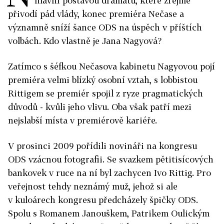
hlavní postavou dramatu, které zřejmě
přivodí pád vlády, konec premiéra Nečase a
významně sníží šance ODS na úspěch v příštích
volbách. Kdo vlastně je Jana Nagyová?
Zatímco s šéfkou Nečasova kabinetu Nagyovou pojí
premiéra velmi blízký osobní vztah, s lobbistou
Rittigem se premiér spojil z ryze pragmatických
důvodů - kvůli jeho vlivu. Oba však patří mezi
nejslabší místa v premiérově kariéře.
V prosinci 2009 pořídili novináři na kongresu
ODS vzácnou fotografii. Se svazkem pětitisícových
bankovek v ruce na ní byl zachycen Ivo Rittig. Pro
veřejnost tehdy neznámý muž, jehož si ale
v kuloárech kongresu předcházely špičky ODS.
Spolu s Romanem Janouškem, Patrikem Oulickým