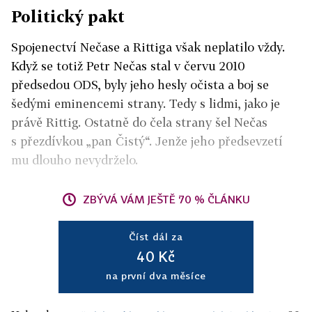
Politický pakt
Spojenectví Nečase a Rittiga však neplatilo vždy.
Když se totiž Petr Nečas stal v červu 2010
předsedou ODS, byly jeho hesly očista a boj se
šedými eminencemi strany. Tedy s lidmi, jako je
právě Rittig. Ostatně do čela strany šel Nečas
s přezdívkou „pan Čistý“. Jenže jeho předsevzetí
mu dlouho nevydrželo.
ZBÝVÁ VÁM JEŠTĚ 70 % ČLÁNKU
Číst dál za
40 Kč
na první dva měsíce