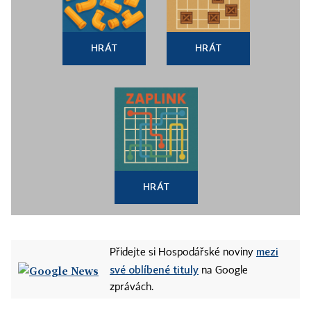
HRÁT
HRÁT
HRÁT
mezi
Přidejte si Hospodářské noviny
své oblíbené tituly
na Google
zprávách.