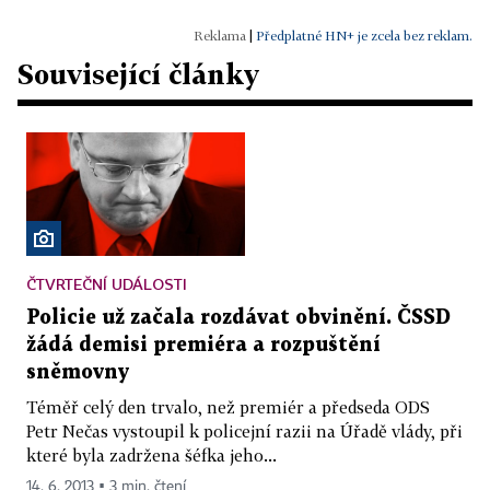
|
Předplatné HN+ je zcela bez reklam.
Související články
ČTVRTEČNÍ UDÁLOSTI
Policie už začala rozdávat obvinění. ČSSD
žádá demisi premiéra a rozpuštění
sněmovny
Téměř celý den trvalo, než premiér a předseda ODS
Petr Nečas vystoupil k policejní razii na Úřadě vlády, při
které byla zadržena šéfka jeho...
14. 6. 2013 ▪ 3 min. čtení