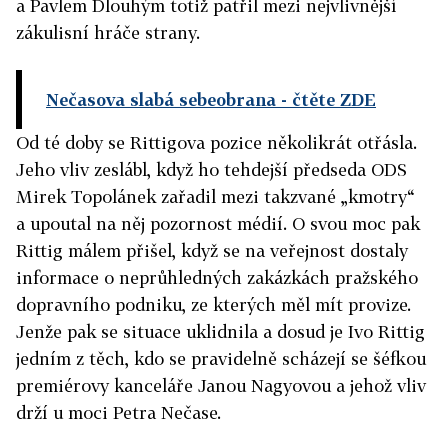
a Pavlem Dlouhým totiž patřil mezi nejvlivnější
zákulisní hráče strany.
Nečasova slabá sebeobrana
- čtěte ZDE
Od té doby se Rittigova pozice několikrát otřásla.
Jeho vliv zeslábl, když ho tehdejší předseda ODS
Mirek Topolánek zařadil mezi takzvané „kmotry“
a upoutal na něj pozornost médií. O svou moc pak
Rittig málem přišel, když se na veřejnost dostaly
informace o neprůhledných zakázkách pražského
dopravního podniku, ze kterých měl mít provize.
Jenže pak se situace uklidnila a dosud je Ivo Rittig
jedním z těch, kdo se pravidelně scházejí se šéfkou
premiérovy kanceláře Janou Nagyovou a jehož vliv
drží u moci Petra Nečase.