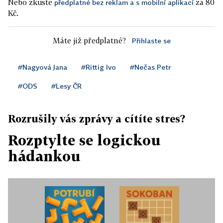
Nebo zkuste
za 80
předplatné bez reklam a s mobilní aplikací
Kč.
Máte již předplatné?
Přihlaste se
#Nagyová Jana
#Rittig Ivo
#Nečas Petr
#ODS
#Lesy ČR
Rozrušily vás zprávy a cítíte stres?
Rozptylte se logickou
hádankou