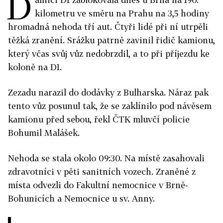
D
kilometru ve směru na Prahu na 3,5 hodiny
hromadná nehoda tří aut. Čtyři lidé při ní utrpěli
těžká zranění. Srážku patrně zavinil řidič kamionu,
který včas svůj vůz nedobrzdil, a to při příjezdu ke
koloně na D1.
Zezadu narazil do dodávky z Bulharska. Náraz pak
tento vůz posunul tak, že se zaklínilo pod návěsem
kamionu před sebou, řekl ČTK mluvčí policie
Bohumil Malášek.
Nehoda se stala okolo 09:30. Na místě zasahovali
zdravotníci v pěti sanitních vozech. Zraněné z
místa odvezli do Fakultní nemocnice v Brně-
Bohunicích a Nemocnice u sv. Anny.