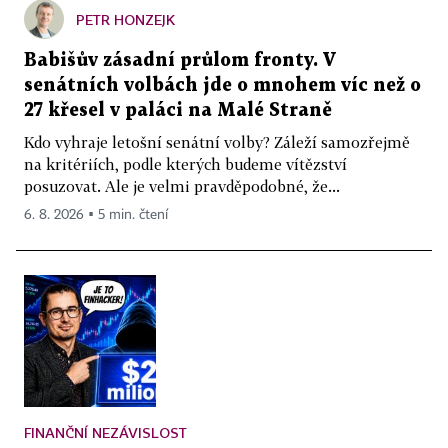
PETR HONZEJK
Babišův zásadní průlom fronty. V
senátních volbách jde o mnohem víc než o
27 křesel v paláci na Malé Straně
Kdo vyhraje letošní senátní volby? Záleží samozřejmě
na kritériích, podle kterých budeme vítězství
posuzovat. Ale je velmi pravděpodobné, že...
6. 8. 2026 ▪ 5 min. čtení
FINANČNÍ NEZÁVISLOST