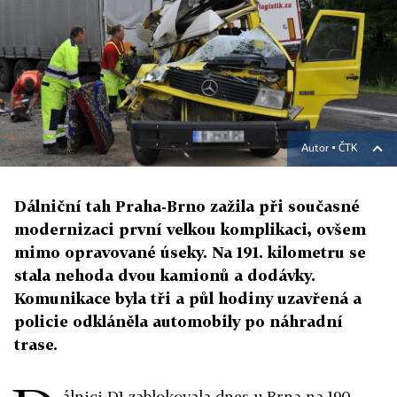
Autor ▪
ČTK
Dálniční tah Praha-Brno zažila při současné
modernizaci první velkou komplikaci, ovšem
mimo opravované úseky. Na 191. kilometru se
stala nehoda dvou kamionů a dodávky.
Komunikace byla tři a půl hodiny uzavřená a
policie odkláněla automobily po náhradní
trase.
álnici D1 zablokovala dnes u Brna na 190.