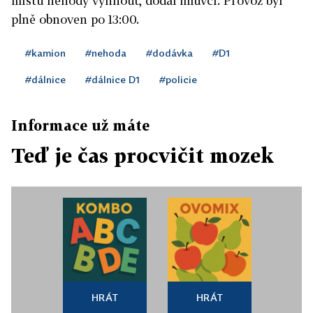
místu nehody vyhnout, dodal mluvčí. Provoz byl
plně obnoven po 13:00.
#kamion
#nehoda
#dodávka
#D1
#dálnice
#dálnice D1
#policie
Informace už máte
Teď je čas procvičit mozek
HRÁT
HRÁT