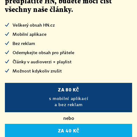
předplatíte HN, budete moci číst
všechny naše články
.
Veškerý obsah HN.cz
Mobilní aplikace
Bez reklam
Odemykejte obsah pro přátele
Články v audioverzi + playlist
Možnost kdykoliv zrušit
ZA 80 KČ
s mobilní aplikací
a bez reklam
nebo
ZA 40 KČ