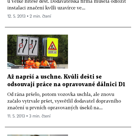
u Velké Bíteše déšť. Dodavatelská firma musela odložit
instalaci značení kvůli uzavírce ve...
12. 5. 2013 ▪ 2 min. čtení
Až naprší a uschne. Kvůli dešti se
odsouvají práce na opravované dálnici D1
Od rána pršelo, potom vozovka uschla, ale znovu
začalo vytrvale pršet, vysvětlil dodavatel dopravního
značení u prvních opravovaných úseků na...
11. 5. 2013 ▪ 3 min. čtení