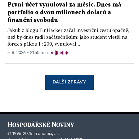
První účet vynuloval za měsíc. Dnes má
portfolio o dvou milionech dolarů a
finanční svobodu
Jakub z blogu FinHacker začal investiční cestu opačně,
než by dnes radil začátečníkům: jako student vletěl na
forex s pákou 1 : 200, vynuloval...
5. 8. 2026 ▪ 21:50 min.
DALŠÍ ZPRÁVY
©
1996-2026
Economia, a.s.