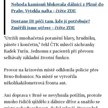
Nehoda kamionů blokovala dálnici z Plzně do
Prahy. Vytekla nafta
- čtěte ZDE
Dostane D1 péči tam, kde ji potřebuje?
Změřili jsme otřesy
- čtěte ZDE
"Utržili mnohačetná poranění hlavy, hrudníku,
páteře i končetin," řekl ČTK mluvčí záchranky
Radek Turín. Jednomu z pacientů při převozu
selhávaly základní životní funkce.
Provoz na krizovém místě odklonila policie přes
Brno-Bohunice. Na místě se vytvořila
několikakilometrová fronta aut.
Ani doprava v Brně se nevyhnula potížím, protože
mnoho řidičů sjíždělo z dálnice dříve a snažilo se