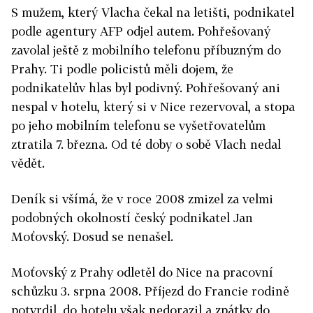
S mužem, který Vlacha čekal na letišti, podnikatel
podle agentury AFP odjel autem. Pohřešovaný
zavolal ještě z mobilního telefonu příbuzným do
Prahy. Ti podle policistů měli dojem, že
podnikatelův hlas byl podivný. Pohřešovaný ani
nespal v hotelu, který si v Nice rezervoval, a stopa
po jeho mobilním telefonu se vyšetřovatelům
ztratila 7. března. Od té doby o sobě Vlach nedal
vědět.
Deník si všímá, že v roce 2008 zmizel za velmi
podobných okolností český podnikatel Jan
Moťovský. Dosud se nenašel.
Moťovský z Prahy odletěl do Nice na pracovní
schůzku 3. srpna 2008. Příjezd do Francie rodině
potvrdil, do hotelu však nedorazil a zpátky do