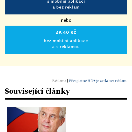
s mobilní aplikací
a bez reklam
nebo
ZA 40 KČ
bez mobilní aplikace
a s reklamou
|
Předplatné HN+ je zcela bez reklam.
Související články