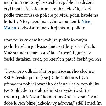
na jihu Francie, byli v České republice zadrženi
čtyři podezřelí. Jedním z nich je člověk, který
podle francouzské policie přivítal podnikatele na
letišti v Nice, uvedl na svém webu deník
Nice-
Matin
s odvoláním na zdroj místní policie.
Francouzský deník uvádí, že pohřešovaným
podnikatelem je dvaasedmdesátiletý Petr Vlach.
Muž stejného jména a věku zároveň figuruje v
české databázi osob, po kterých pátrá česká policie.
"Útvar pro odhalování organizovaného zločinu
SKPV (české policie) se již delší dobu zabývá
případem pohřešovaného občana České republiky
P.V. S ohledem na aktuální stav vyšetřování a
rodinu pohřešovaného není možné se v současné
době k věci blíže jakkoliv vyjadřovat," sdělil médiím