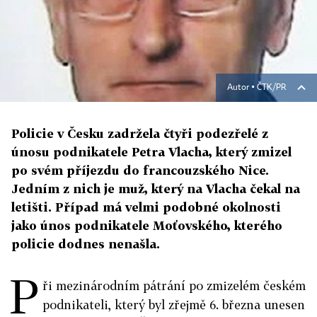
Autor ▪
ČTK/PR
Policie v Česku zadržela čtyři podezřelé z
únosu podnikatele Petra Vlacha, který zmizel
po svém příjezdu do francouzského Nice.
Jedním z nich je muž, který na Vlacha čekal na
letišti. Případ má velmi podobné okolnosti
jako únos podnikatele Moťovského, kterého
policie dodnes nenašla.
P
ři mezinárodním pátrání po zmizelém českém
podnikateli, který byl zřejmě 6. března unesen