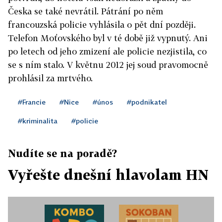
Česka se také nevrátil. Pátrání po něm
francouzská policie vyhlásila o pět dní později.
Telefon Moťovského byl v té době již vypnutý. Ani
po letech od jeho zmizení ale policie nezjistila, co
se s ním stalo. V květnu 2012 jej soud pravomocně
prohlásil za mrtvého.
#Francie
#Nice
#únos
#podnikatel
#kriminalita
#policie
Nudíte se na poradě?
Vyřešte dnešní hlavolam HN