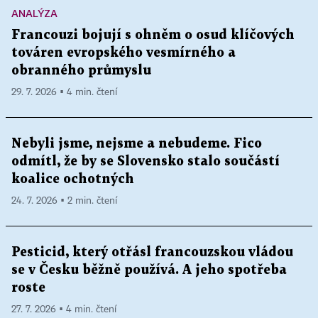
ANALÝZA
Francouzi bojují s ohněm o osud klíčových
továren evropského vesmírného a
obranného průmyslu
29. 7. 2026 ▪ 4 min. čtení
Nebyli jsme, nejsme a nebudeme. Fico
odmítl, že by se Slovensko stalo součástí
koalice ochotných
24. 7. 2026 ▪ 2 min. čtení
Pesticid, který otřásl francouzskou vládou
se v Česku běžně používá. A jeho spotřeba
roste
27. 7. 2026 ▪ 4 min. čtení