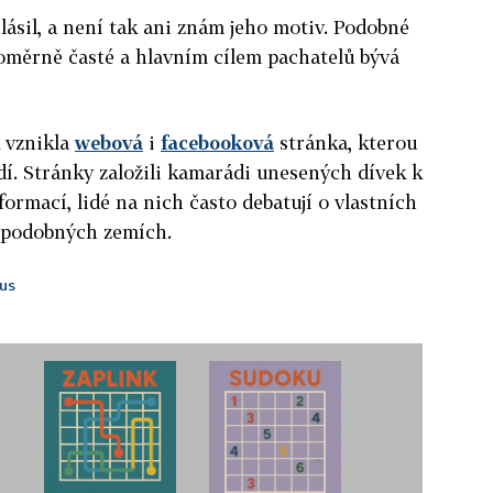
lásil, a není tak ani znám jeho motiv. Podobné
 poměrně časté a hlavním cílem pachatelů bývá
 vznikla
webová
i
facebooková
stránka, kterou
dí. Stránky založili kamarádi unesených dívek k
ormací, lidé na nich často debatují o vlastních
 podobných zemích.
us