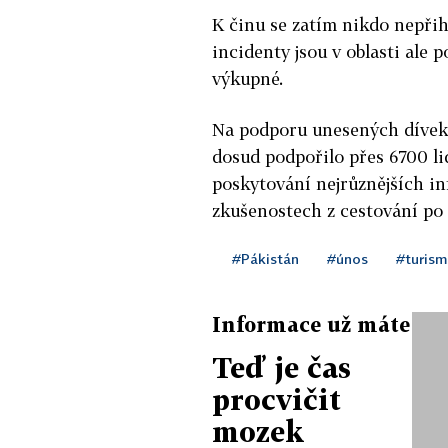
K činu se zatím nikdo nepřih
incidenty jsou v oblasti ale
výkupné.
Na podporu unesených dívek
dosud podpořilo přes 6700 li
poskytování nejrůznějších inf
zkušenostech z cestování po
#Pákistán
#únos
#turism
Informace už máte
Teď je čas
procvičit
mozek