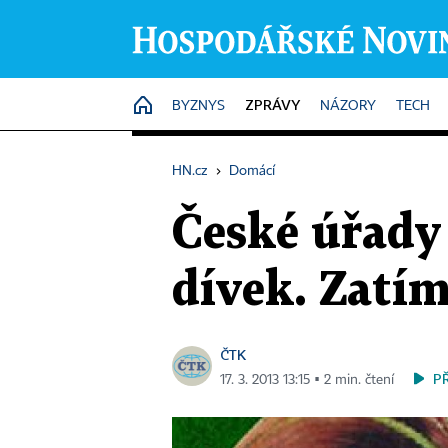
ZPRÁVY
HOME
BYZNYS
NÁZORY
TECH
HN.cz
›
Domácí
České úřady
dívek. Zatím
ČTK
P
17. 3. 2013 13:15 ▪ 2 min. čtení