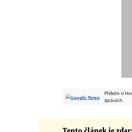
Přidejte si H
zprávách.
Tento článek
je
zdar