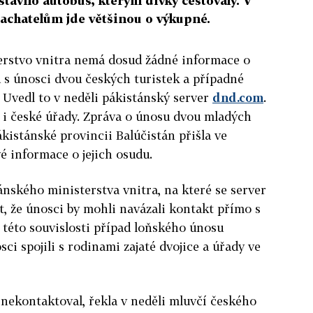
tavilo autobus, kterým dívky cestovaly. V
pachatelům jde většinou o výkupné.
erstvo vnitra nemá dosud žádné informace o
 s únosci dvou českých turistek a případné
 Uvedl to v neděli pákistánský server
dnd.com
.
m i české úřady. Zpráva o únosu dvou mladých
kistánské provincii Balúčistán přišla ve
é informace o jejich osudu.
nského ministerstva vnitra, na které se server
t, že únosci by mohli navázali kontakt přímo s
 této souvislosti případ loňského únosu
ci spojili s rodinami zajaté dvojice a úřady ve
nekontaktoval, řekla v neděli mluvčí českého