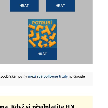
HRÁT
HRÁT
HRÁT
mezi své oblíbené tituly
ospodářské noviny
na Google
ma. Když si předplatíte HN,