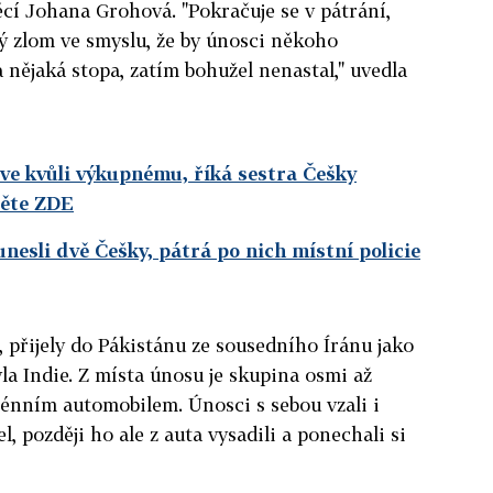
cí Johana Grohová. "Pokračuje se v pátrání,
ný zlom ve smyslu, že by únosci někoho
a nějaká stopa, zatím bohužel nenastal," uvedla
ve kvůli výkupnému, říká sestra Češky
těte ZDE
nesli dvě Češky, pátrá po nich místní policie
, přijely do Pákistánu ze sousedního Íránu jako
yla Indie. Z místa únosu je skupina osmi až
rénním automobilem. Únosci s sebou vzali i
l, později ho ale z auta vysadili a ponechali si