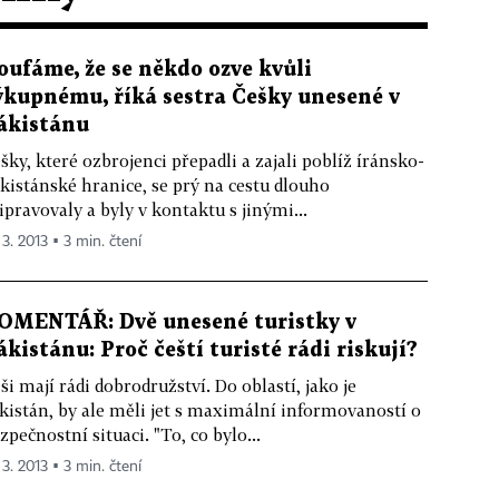
oufáme, že se někdo ozve kvůli
ýkupnému, říká sestra Češky unesené v
ákistánu
šky, které ozbrojenci přepadli a zajali poblíž íránsko-
kistánské hranice, se prý na cestu dlouho
ipravovaly a byly v kontaktu s jinými...
 3. 2013 ▪ 3 min. čtení
OMENTÁŘ: Dvě unesené turistky v
ákistánu: Proč čeští turisté rádi riskují?
ši mají rádi dobrodružství. Do oblastí, jako je
kistán, by ale měli jet s maximální informovaností o
zpečnostní situaci. "To, co bylo...
 3. 2013 ▪ 3 min. čtení