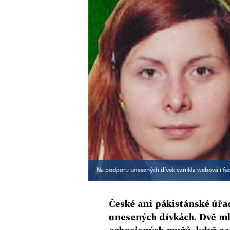
Na podporu unesených dívek vznikla webová i fa
České ani pákistánské úřa
unesených dívkách. Dvě ml