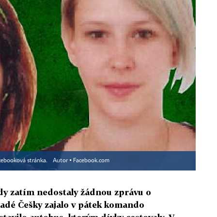
cebooková stránka.
Autor ▪
Facebook.com
dy zatím nedostaly žádnou zprávu o
adé Češky zajalo v pátek komando