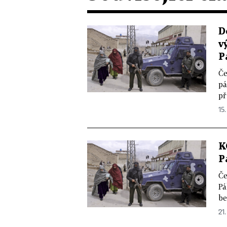
D
v
P
Če
pá
př
15.
K
P
Če
Pá
be
21.