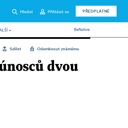
PŘEDPLATNÉ
Hledat
Přihlásit se
BeNative
ALŠÍ
Sdílet
Odemknout známému
 únosců dvou