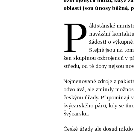
ozbrojených mužů, když zas
oblasti jsou únosy běžné, 
P
ákistánské minist
navázání kontaktu
žádosti o výkupné.
Stejně jsou na to
žen skupinou ozbrojenců v pá
středu, od té doby nejsou nov
Nejmenované zdroje z pákistá
odvolává, ale zmínily možnos
českými úřady. Připomínají v
švýcarského páru, kdy se únos
Švýcarsku.
České úřady ale dosud nikdo 