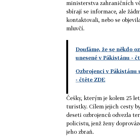
ministerstva zahraničních vě
sbírají se informace, ale žád
kontaktovali, nebo se objevil
mluvčí.
Doufáme, že se někdo oz
unesené v Pákistánu
- č
Ozbrojenci v Pákistánu u
- čtěte ZDE
Češky, kterým je kolem 25 let
turistky. Cílem jejich cesty b
deseti ozbrojenců odvezla te
policistu, jenž ženy doprováze
jeho zbraň.