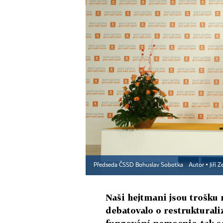
Předseda ČSSD Bohuslav Sobotka
Autor ▪
Jiří 
Naši hejtmani jsou trošku n
debatovalo o restrukturaliz