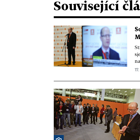
Související čl
S
M
St
sj
na
17.