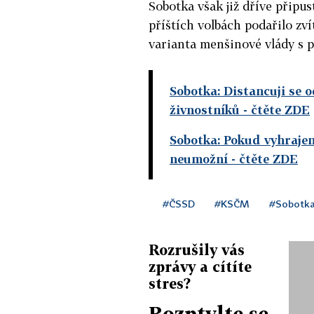
Sobotka však již dříve připus
příštích volbách podařilo zví
varianta menšinové vlády s 
Sobotka: Distancuji se 
živnostníků
- čtěte ZDE
Sobotka: Pokud vyhraje
neumožní
- čtěte ZDE
#ČSSD
#KSČM
#Sobotka
Rozrušily vás
zprávy a cítíte
stres?
Rozptylte se