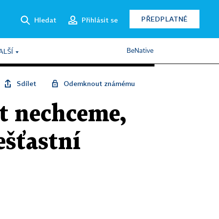
PŘEDPLATNÉ
Hledat
Přihlásit se
BeNative
ALŠÍ
Sdílet
Odemknout známému
ít nechceme,
ešťastní