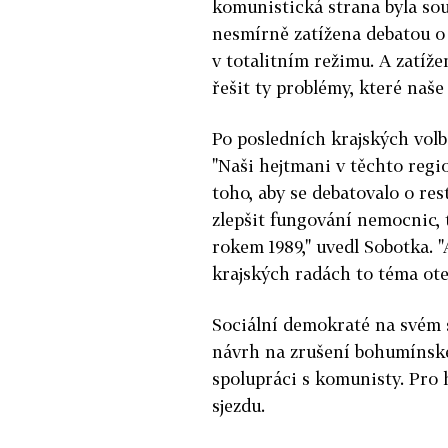
komunistická strana byla součá
nesmírně zatížena debatou o 
v totalitním režimu. A zatíž
řešit ty problémy, které naše
Po posledních krajských vol
"Naši hejtmani v těchto regi
toho, aby se debatovalo o res
zlepšit fungování nemocnic, t
rokem 1989," uvedl Sobotka. 
krajských radách to téma ote
Sociální demokraté na svém 
návrh na zrušení bohumínské
spolupráci s komunisty. Pro 
sjezdu.