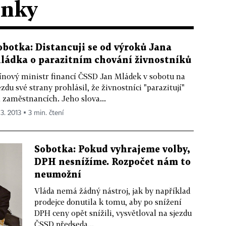
ánky
obotka: Distancuji se od výroků Jana
ládka o parazitním chování živnostníků
ínový ministr financí ČSSD Jan Mládek v sobotu na
ezdu své strany prohlásil, že živnostníci "parazitují"
 zaměstnancích. Jeho slova...
 3. 2013 ▪ 3 min. čtení
Sobotka: Pokud vyhrajeme volby,
DPH nesnížíme. Rozpočet nám to
neumožní
Vláda nemá žádný nástroj, jak by například
prodejce donutila k tomu, aby po snížení
DPH ceny opět snížili, vysvětloval na sjezdu
ČSSD předseda...