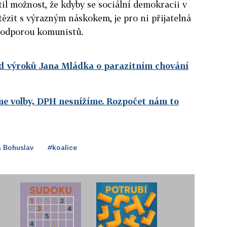
til možnost, že kdyby se sociální demokracii v
tězit s výrazným náskokem, je pro ni přijatelná
podporou komunistů.
od výroků Jana Mládka o parazitním chování
me volby, DPH nesnížíme. Rozpočet nám to
 Bohuslav
#koalice