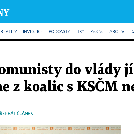
REALITY
INVESTICE
PODCASTY
HRY
PročNe
ARCHIV
D
omunisty do vlády j
me z koalic s KSČM n
ŘEHRÁT ČLÁNEK