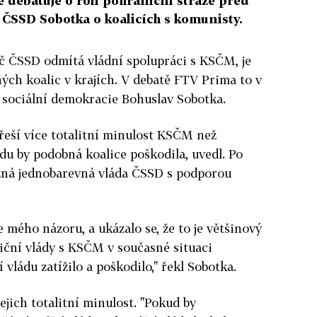
 debatuje o roli pohraniční stráže před
 ČSSD Sobotka o koalicích s komunisty.
č ČSSD odmítá vládní spolupráci s KSČM, je
ých koalic v krajích. V debatě FTV Prima to v
a sociální demokracie Bohuslav Sobotka.
 řeší více totalitní minulost KSČM než
du by podobná koalice poškodila, uvedl. Po
ožná jednobarevná vláda ČSSD s podporou
e mého názoru, a ukázalo se, že to je většinový
iční vlády s KSČM v současné situaci
 vládu zatížilo a poškodilo," řekl Sobotka.
ejich totalitní minulost. "Pokud by