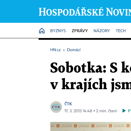
ZPRÁVY
HOME
BYZNYS
NÁZORY
TECH
HN.cz
›
Domácí
Sobotka: S k
v krajích js
ČTK
P
17. 3. 2013 14:48 ▪ 2 min. čtení