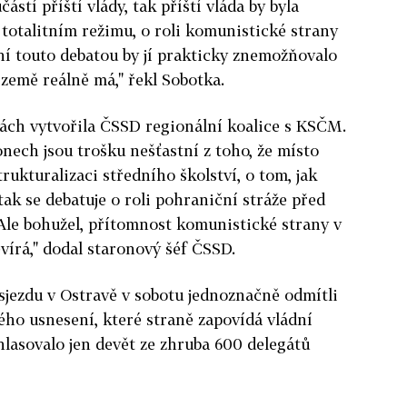
stí příští vlády, tak příští vláda by byla
totalitním režimu, o roli komunistické strany
ení touto debatou by jí prakticky znemožňovalo
 země reálně má," řekl Sobotka.
bách vytvořila ČSSD regionální koalice s KSČM.
onech jsou trošku nešťastní z toho, že místo
trukturalizaci středního školství, o tom, jak
ak se debatuje o roli pohraniční stráže před
"Ale bohužel, přítomnost komunistické strany v
vírá," dodal staronový šéf ČSSD.
sjezdu v Ostravě v sobotu jednoznačně odmítli
ho usnesení, které straně zapovídá vládní
hlasovalo jen devět ze zhruba 600 delegátů