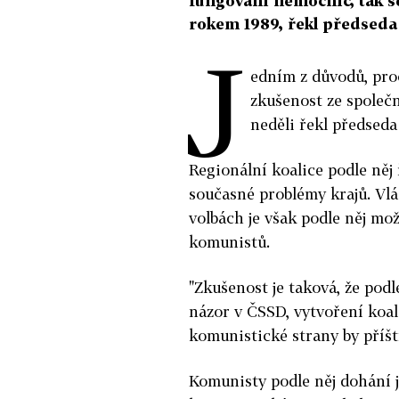
fungování nemocnic, tak se
rokem 1989, řekl předseda
J
edním z důvodů, pro
zkušenost ze společn
neděli řekl předsed
Regionální koalice podle něj
současné problémy krajů. Vlá
volbách je však podle něj m
komunistů.
"Zkušenost je taková, že podl
názor v ČSSD, vytvoření koal
komunistické strany by příští
Komunisty podle něj dohání j