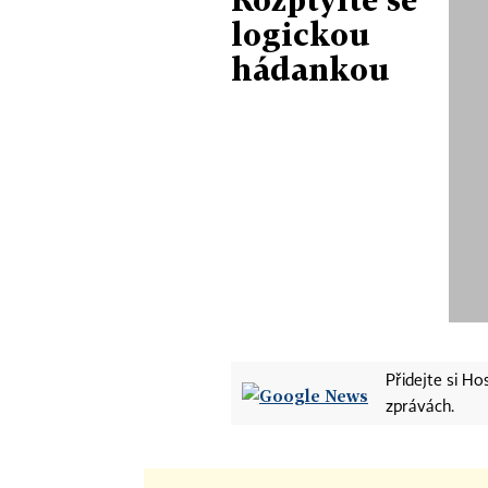
logickou
hádankou
Přidejte si H
zprávách.