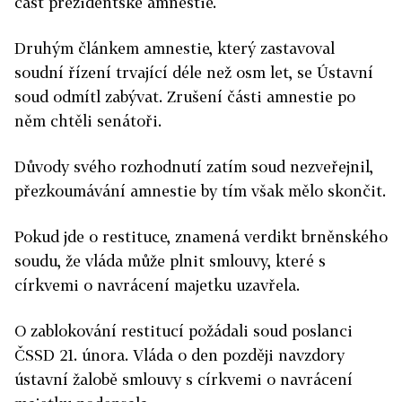
část prezidentské amnestie.
Druhým článkem amnestie, který zastavoval
soudní řízení trvající déle než osm let, se Ústavní
soud odmítl zabývat. Zrušení části amnestie po
něm chtěli senátoři.
Důvody svého rozhodnutí zatím soud nezveřejnil,
přezkoumávání amnestie by tím však mělo skončit.
Pokud jde o restituce, znamená verdikt brněnského
soudu, že vláda může plnit smlouvy, které s
církvemi o navrácení majetku uzavřela.
O zablokování restitucí požádali soud poslanci
ČSSD 21. února. Vláda o den později navzdory
ústavní žalobě smlouvy s církvemi o navrácení