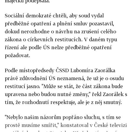
majetku podepsala.
Sociální demokraté chtěli, aby soud vydal
předběžné opatření a plnění smluv pozastavil,
dokud nerozhodne o návrhu na zrušení celého
zákona o církevních restitucích. V daném typu
řízení ale podle ÚS nelze předběžné opatření
požadovat.
Podle místopředsedy ČSSD Lubomíra Zaorálka
právě zdůvodnění ÚS neznamená, že už je o osudu
restitucí jasno. "Může se stát, že část zákona bude
upravena nebo budou nutné změny," řekl Zaorálek s
tím, že rozhodnutí respektuje, ale je z něj smutný.
"Nebylo našim názorům popřáno sluchu, s tím se
prostě musíme smířit," konstatoval v České televizi