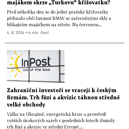
majákem skrze „Turkovu“ křižovatku?
Před několika dny se do jedné pražské křižovatky
přihnalo obří luxusní BMW se začerněnými skly a
blikajícím majáčkem na střeše. Na červenou...
4. 8. 2026 ▪ 6 min. čtení
Zahraniční investoři se vracejí k českým
firmám. Trh fúzí a akvizic táhnou středně
velké obchody
Válka na Ukrajině, energetická krize a prostředí
vyšších úrokových sazeb v posledních letech tlumily
trh fúzí a akvizic ve střední Evropě....