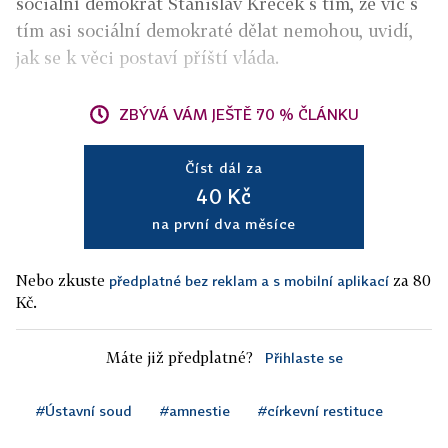
sociální demokrat Stanislav Křeček s tím, že víc s
tím asi sociální demokraté dělat nemohou, uvidí,
jak se k věci postaví příští vláda.
ZBÝVÁ VÁM JEŠTĚ 70 % ČLÁNKU
Číst dál za
40 Kč
na první dva měsíce
Nebo zkuste
za 80
předplatné bez reklam a s mobilní aplikací
Kč.
Máte již předplatné?
Přihlaste se
#Ústavní soud
#amnestie
#církevní restituce