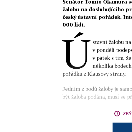
Senátor Tomio Okamura se 
žalobu na dosluhujícího pr
český ústavní pořádek. Int
000 lidí.
Ú
stavní žalobu na
v pondělí podep
v pátek s tím, že
několika bodech
pořádku z Klausovy strany.
Jedním z bodů žaloby je sam
být žaloba podána, musí se př
ZBÝ