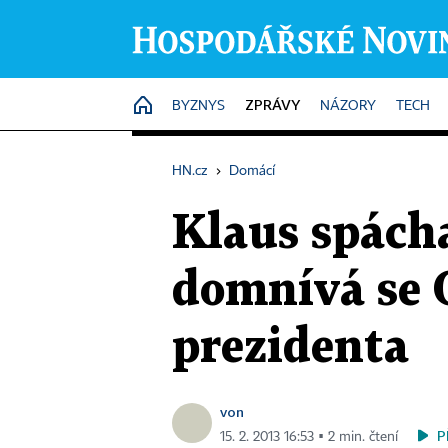
ZPRÁVY
HOME
BYZNYS
NÁZORY
TECH
HN.cz
›
Domácí
Klaus spácha
domnívá se 
prezidenta
von
P
15. 2. 2013 16:53 ▪ 2 min. čtení