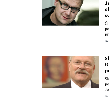
J
o
s
Čí
po
př
14.
S
G
p
Sl
po
Jo
14.