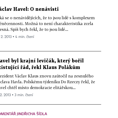
áclav Havel: O nenávisti
ká se o nenávidějících, že to jsou lidé s komplexem
něcennosti. Možná to není charakteristika zcela
esná. Spíš bych řekl, že to jsou lidé...
 2. 2013 ▪ 4 min. čtení
avel byl krajní levičák, který bořil
xistující řád, řekl Klaus Polákům
ezident Václav Klaus znovu zaútočil na zesnulého
clava Havla. Polskému týdeníku Do Rzeczy řekl, že
vel chtěl místo demokracie elitářskou...
 2. 2013 ▪ 3 min. čtení
MENTÁŘ JINDŘICHA ŠÍDLA