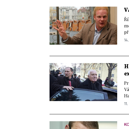
V
Ří
mé
př
14.
H
e
Pr
Vá
Ha
11.
KO