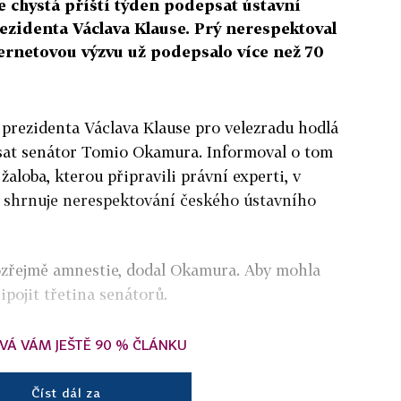
chystá příští týden podepsat ústavní
ezidenta Václava Klause. Prý nerespektoval
ernetovou výzvu už podepsalo více než 70
 prezidenta Václava Klause pro velezradu hodlá
sat senátor Tomio Okamura. Informoval o tom
 žaloba, kterou připravili právní experti, v
 shrnuje nerespektování českého ústavního
ozřejmě amnestie, dodal Okamura. Aby mohla
ipojit třetina senátorů.
VÁ VÁM JEŠTĚ 90 % ČLÁNKU
Číst dál za