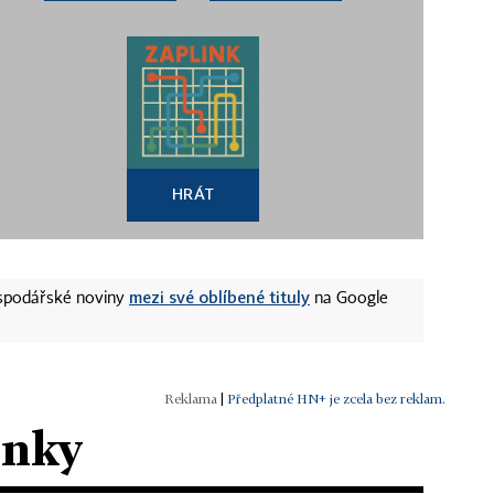
HRÁT
mezi své oblíbené tituly
ospodářské noviny
na Google
|
Předplatné HN+ je zcela bez reklam.
ánky