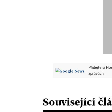
Přidejte si H
zprávách.
Související čl