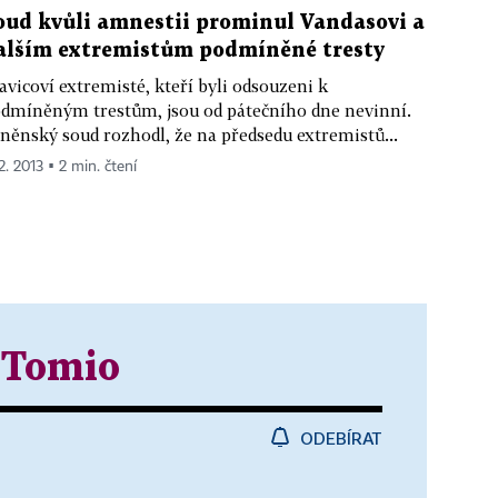
oud kvůli amnestii prominul Vandasovi a
alším extremistům podmíněné tresty
avicoví extremisté, kteří byli odsouzeni k
dmíněným trestům, jsou od pátečního dne nevinní.
něnský soud rozhodl, že na předsedu extremistů...
2. 2013 ▪ 2 min. čtení
 Tomio
ODEBÍRAT