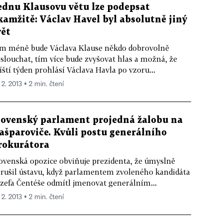
ednu Klausovu větu lze podepsat
kamžitě: Václav Havel byl absolutně jiný
vět
m méně bude Václava Klause někdo dobrovolně
slouchat, tím více bude zvyšovat hlas a možná, že
íští týden prohlásí Václava Havla po vzoru...
 2. 2013 ▪ 2 min. čtení
lovenský parlament projedná žalobu na
ašparoviče. Kvůli postu generálního
rokurátora
ovenská opozice obviňuje prezidenta, že úmyslně
rušil ústavu, když parlamentem zvoleného kandidáta
zefa Čentéše odmítl jmenovat generálním...
 2. 2013 ▪ 2 min. čtení