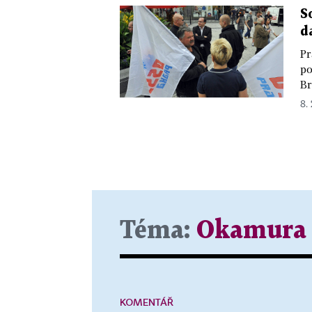
S
d
Pr
po
Br
8. 
Téma:
Okamura
KOMENTÁŘ