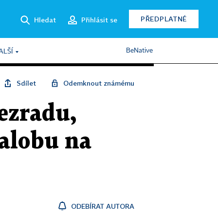
PŘEDPLATNÉ
Hledat
Přihlásit se
BeNative
ALŠÍ
Sdílet
Odemknout známému
ezradu,
alobu na
ODEBÍRAT AUTORA