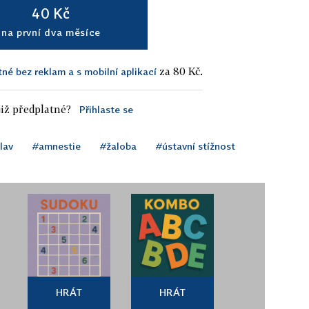
40 Kč
na první dva měsíce
za 80 Kč.
tné bez reklam a s mobilní aplikací
iž předplatné?
Přihlaste se
lav
#amnestie
#žaloba
#ústavní stížnost
HRÁT
HRÁT