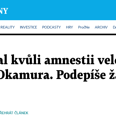
REALITY
INVESTICE
PODCASTY
HRY
PročNe
ARCHIV
D
l kvůli amnestii vel
Okamura. Podepíše ž
ŘEHRÁT ČLÁNEK