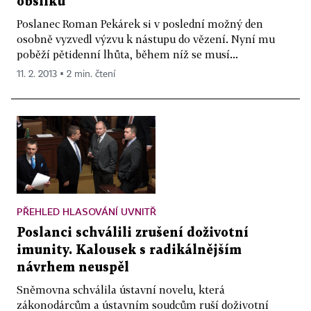
obsílku
Poslanec Roman Pekárek si v poslední možný den
osobně vyzvedl výzvu k nástupu do vězení. Nyní mu
poběží pětidenní lhůta, během níž se musí...
11. 2. 2013 ▪ 2 min. čtení
PŘEHLED HLASOVÁNÍ UVNITŘ
Poslanci schválili zrušení doživotní
imunity. Kalousek s radikálnějším
návrhem neuspěl
Sněmovna schválila ústavní novelu, která
zákonodárcům a ústavním soudcům ruší doživotní