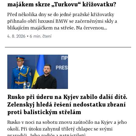
majákem skrze „Turkovu“ křižovatku?
Před několika dny se do jedné pražské křižovatky
přihnalo obří luxusní BMW se začerněnými skly a
blikajícím majáčkem na střeše. Na červenou...
4. 8. 2026 ▪ 6 min. čtení
Rusko při úderu na Kyjev zabilo další dítě.
Zelenskyj hledá řešení nedostatku zbraní
proti balistickým střelám
Rusko v noci na sobotu znovu zaútočilo na Kyjev a jeho
okolí. Při útoku zahynul tříletý chlapec se svými
prarodiči. Jeho rodiče a patnáctiletý...