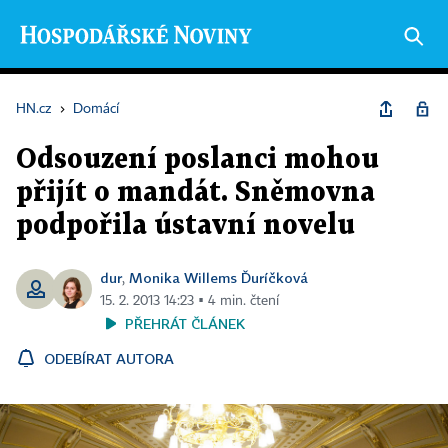
HN.cz
›
Domácí
Odsouzení poslanci mohou
přijít o mandát. Sněmovna
podpořila ústavní novelu
dur
Monika Willems Ďuríčková
,
15. 2. 2013 14:23 ▪ 4 min. čtení
PŘEHRÁT ČLÁNEK
ODEBÍRAT AUTORA