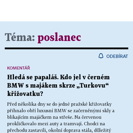
Téma:
poslanec
ODEBÍRAT
KOMENTÁŘ
Hledá se papaláš. Kdo jel v černém
BMW s majákem skrze „Turkovu“
křižovatku?
Před několika dny se do jedné pražské křižovatky
přihnalo obří luxusní BMW se začerněnými skly a
blikajícím majáčkem na střeše. Na červenou
prokličkovalo mezi auty a tramvají. Chodci na
přechodu zastavili, okolní doprava stála, důležitý