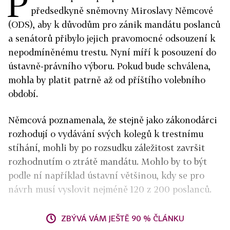
P
předsedkyně sněmovny Miroslavy Němcové
(ODS), aby k důvodům pro zánik mandátu poslanců
a senátorů přibylo jejich pravomocné odsouzení k
nepodmíněnému trestu. Nyní míří k posouzení do
ústavně-právního výboru. Pokud bude schválena,
mohla by platit patrně až od příštího volebního
období.
Němcová poznamenala, že stejně jako zákonodárci
rozhodují o vydávání svých kolegů k trestnímu
stíhání, mohli by po rozsudku záležitost završit
rozhodnutím o ztrátě mandátu. Mohlo by to být
podle ní například ústavní většinou, kdy se pro
návrh musí vyslovit nejméně 120 z 200 poslanců.
ZBÝVÁ VÁM JEŠTĚ 90 % ČLÁNKU