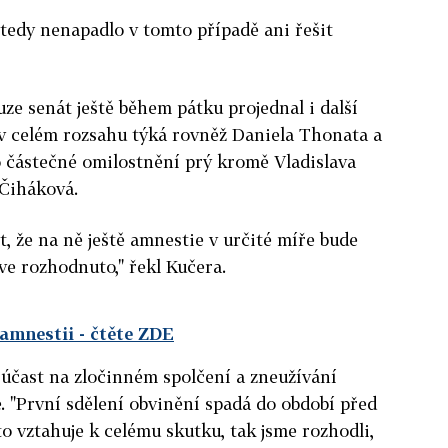
 tedy nenapadlo v tomto případě ani řešit
ze senát ještě během pátku projednal i další
 v celém rozsahu týká rovněž Daniela Thonata a
 částečné omilostnění prý kromě Vladislava
 Čiháková.
t, že na ně ještě amnestie v určité míře bude
ve rozhodnuto," řekl Kučera.
 amnestii
- čtěte ZDE
a účast na zločinném spolčení a zneužívání
. "První sdělení obvinění spadá do období před
to vztahuje k celému skutku, tak jsme rozhodli,