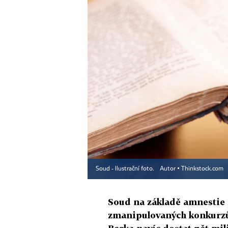
Soud - Ilustrační foto.
Autor ▪
Thinkstock.com
Soud na základě amnestie z
zmanipulovaných konkurzů