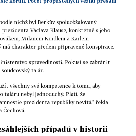
isíc korun. Počet propuštěných vězňů přesáhl
podle nichž byl Berkův spoluobžalovaný
 prezidenta Václava Klause, konkrétně s jeho
Sovákem, Milanem Kindlem a Karlem
ý má charakter předem připravené konspirace.
inisterstvo spravedlnosti. Pokusí se zabránit
 soudcovský talár.
užít všechny své kompetence k tomu, aby
 taláru nebyl jednoduchý. Platí, že
amnestie prezidenta republiky nevítá," řekla
a Čechová.
zsáhlejších případů v historii