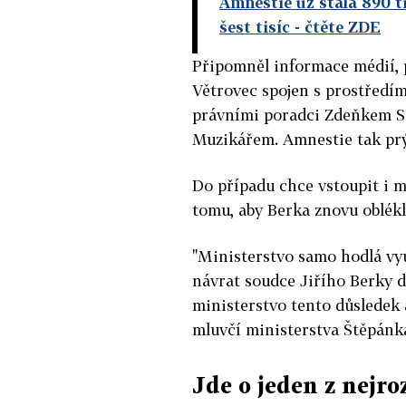
Amnestie už stála 890 t
šest tisíc
- čtěte ZDE
Připomněl informace médií, 
Větrovec spojen s prostředím
právními poradci Zdeňkem 
Muzikářem. Amnestie tak pr
Do případu chce vstoupit i m
tomu, aby Berka znovu oblékl
"Ministerstvo samo hodlá vy
návrat soudce Jiřího Berky do
ministerstvo tento důsledek 
mluvčí ministerstva Štěpánk
Jde o jeden z nejro