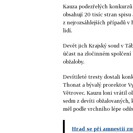
Kauza podezřelých konkurzů 
obsahují 20 tisíc stran spisu 
z nejrozsáhlejších případů v 
lidí.
Devět jich Krajský soud v T
účast na zločinném spolčení 
obžaloby.
Devítileté tresty dostali ko
Thonat a bývalý prorektor Vy
Větrovec. Kauzu loni vrátil 
sedm z devíti obžalovaných,
měl podle vrchního lépe odů
Hrad se při amnestii zmý