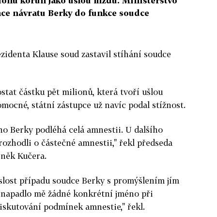
lionů korun jako ušlou mzdu. Ministerstvo
hce návratu Berky do funkce soudce
ezidenta Klause soud zastavil stíhání soudce
stat částku pět milionů, která tvoří ušlou
ocné, státní zástupce už navíc podal stížnost.
o Berky podléhá celá amnestii. U dalšího
ozhodli o částečné amnestii," řekl předseda
něk Kučera.
slost případu soudce Berky s promýšlením jím
enapadlo mě žádné konkrétní jméno při
skutování podmínek amnestie," řekl.