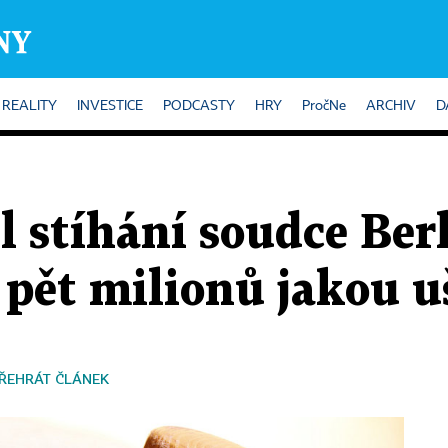
REALITY
INVESTICE
PODCASTY
HRY
PročNe
ARCHIV
D
l stíhání soudce Be
t pět milionů jakou 
ŘEHRÁT ČLÁNEK