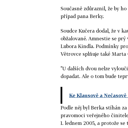
Současně zdůraznil, že by ho
případ pana Berky.
Soudce Kučera dodal, že v kau
obžalované. Amnestie se prý
Lubora Kindla. Podmínky pro
Větrovce splňuje také Marta
"U dalších dvou nelze vylouči
dopadat. Ale o tom bude tepr
Ke Klausově a Nečasově
Podle něj byl Berka stíhán z
pravomoci veřejného činitele
1. lednem 2005, a protože se 