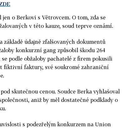
 ZDE
 jen o Berkovi s Větrovcem. O tom, zda se
žalovaných v této kauze, soud teprve oznámí.
na základě údajně zfalšovaných dokumentů
žaloby konkurzní gang způsobil škodu 264
 se podle obžaloby pachatelé z firem pokusili
t fiktivní faktury, své soukromé zahraniční
e.
m pod skutečnou cenou. Soudce Berka vyhlašoval
polečnosti, aniž by měl dostatečné podklady o
ku.
souvislosti s podezřelým konkurzem na Union