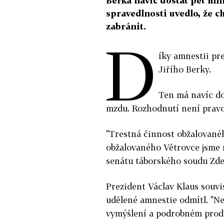
Berka navíc dostat pět mi
spravedlnosti uvedlo, že c
zabránit.
D
íky amnestii pr
Jiřího Berky.
Ten má navíc do
mzdu. Rozhodnutí není pravom
"Trestná činnost obžalovanéh
obžalovaného Větrovce jsme r
senátu táborského soudu Zde
Prezident Václav Klaus souvi
udělené amnestie odmítl. "N
vymýšlení a podrobném prodi