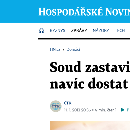
ZPRÁVY
HOME
BYZNYS
NÁZORY
TECH
HN.cz
›
Domácí
Soud zastavi
navíc dosta
ČTK
P
11. 1. 2013 20:36 ▪ 4 min. čtení