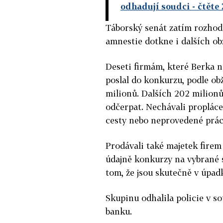
odhadují soudci
- čtěte
Táborský senát zatím rozhodl
amnestie dotkne i dalších ob
Deseti firmám, které Berka 
poslal do konkurzu, podle ob
milionů. Dalších 202 milionů
odčerpat. Nechávali propláce
cesty nebo neprovedené prác
Prodávali také majetek fire
údajně konkurzy na vybrané s
tom, že jsou skutečně v úpad
Skupinu odhalila policie v 
banku.