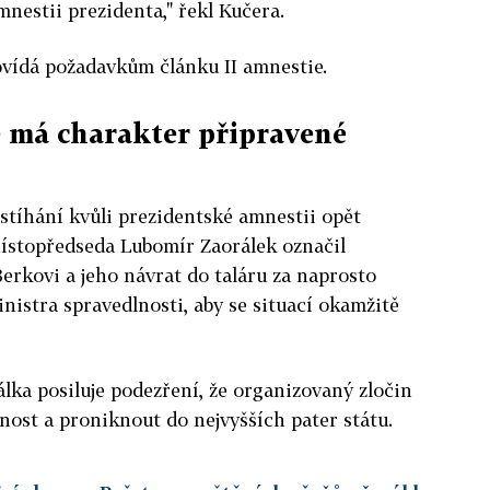
nestii prezidenta," řekl Kučera.
ovídá požadavkům článku II amnestie.
e má charakter připravené
stíhání kvůli prezidentské amnestii opět
Místopředseda Lubomír Zaorálek označil
erkovi a jeho návrat do taláru za naprosto
nistra spravedlnosti, aby se situací okamžitě
álka posiluje podezření, že organizovaný zločin
stnost a proniknout do nejvyšších pater státu.