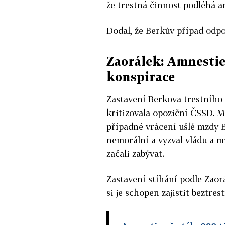
že trestná činnost podléhá am
Dodal, že Berkův případ odp
Zaorálek: Amnesti
konspirace
Zastavení Berkova trestního 
kritizovala opoziční ČSSD. 
případné vrácení ušlé mzdy B
nemorální a vyzval vládu a mi
začali zabývat.
Zastavení stíhání podle Zaor
si je schopen zajistit beztre