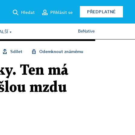
PŘEDPLATNÉ
Hledat
Přihlásit se
BeNative
ALŠÍ
Sdílet
Odemknout známému
rky. Ten má
ušlou mzdu