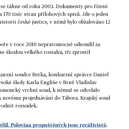
se táhne od roku 2003. Dokumenty pro řízení
a 170 tisíc stran přílohových spisů. Jde o jeden
historii české justice, v němž bylo obžalováno 12
áboře v roce 2010 nepravomocně odsoudil za
se škodou velkého rozsahu, tři zprostil
nkurzní soudce Berka, konkurzní správce Daniel
soké školy Karla Engliše v Brně Vladislav
olomoucký vrchní soud, k němuž se odvolalo
 k novému projednávání do Tábora. Krajský soud
vodnit rozsudek.
lil. Polovina propuštěných jsou recidivisté,