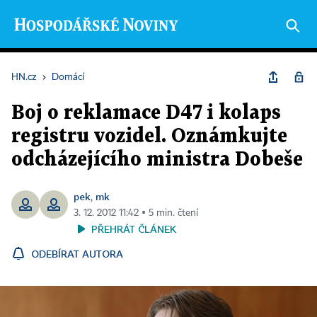
HN.cz
›
Domácí
Boj o reklamace D47 i kolaps
registru vozidel. Oznámkujte
odcházejícího ministra Dobeše
pek
mk
,
3. 12. 2012 11:42 ▪ 5 min. čtení
PŘEHRÁT ČLÁNEK
ODEBÍRAT AUTORA