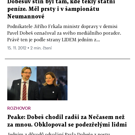
Dobešův stín byl tam, kde tekly státní
peníze. Měl prsty i v šampionátu
Neumannové
Podnikatele Jiřího Frkala ministr dopravy v demisi
Pavel Dobeš označoval za svého mediálního poradce.
Právě ten je podle strany LIDEM jedním z...
15. 11. 2012 ▪ 2 min. čtení
ROZHOVOR
Peake: Dobeš chodil radši za Nečasem než
za mnou. Obklopoval se podezřelými lidmi
Jedním z důvodů odvolání Pavla Dobeše z postu