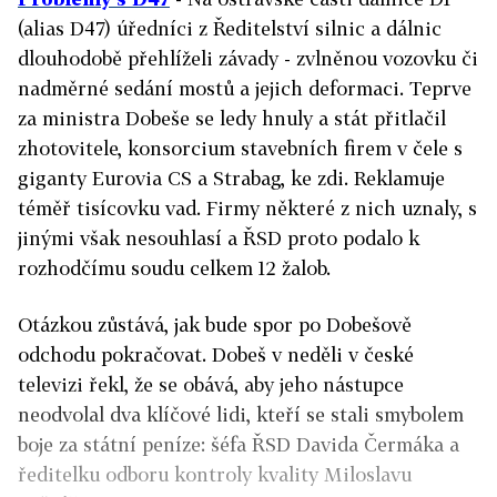
(alias D47) úředníci z Ředitelství silnic a dálnic
dlouhodobě přehlíželi závady - zvlněnou vozovku či
nadměrné sedání mostů a jejich deformaci. Teprve
za ministra Dobeše se ledy hnuly a stát přitlačil
zhotovitele, konsorcium stavebních firem v čele s
giganty Eurovia CS a Strabag, ke zdi. Reklamuje
téměř tisícovku vad. Firmy některé z nich uznaly, s
jinými však nesouhlasí a ŘSD proto podalo k
rozhodčímu soudu celkem 12 žalob.
Otázkou zůstává, jak bude spor po Dobešově
odchodu pokračovat. Dobeš v neděli v české
televizi řekl, že se obává, aby jeho nástupce
neodvolal dva klíčové lidi, kteří se stali smybolem
boje za státní peníze: šéfa ŘSD Davida Čermáka a
ředitelku odboru kontroly kvality Miloslavu