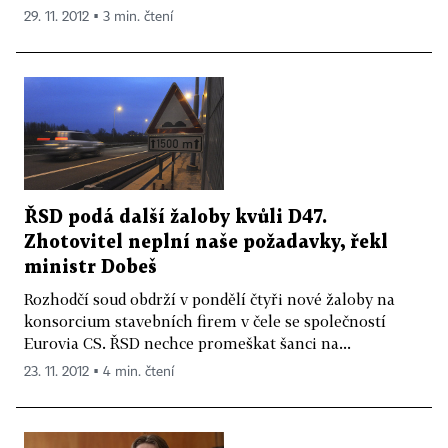
29. 11. 2012 ▪ 3 min. čtení
ŘSD podá další žaloby kvůli D47.
Zhotovitel neplní naše požadavky, řekl
ministr Dobeš
Rozhodčí soud obdrží v pondělí čtyři nové žaloby na
konsorcium stavebních firem v čele se společností
Eurovia CS. ŘSD nechce promeškat šanci na...
23. 11. 2012 ▪ 4 min. čtení