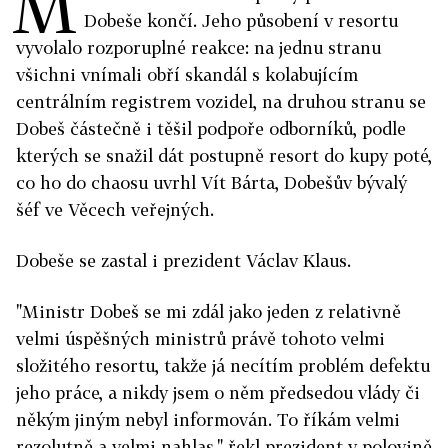
M
Dobeše končí. Jeho působení v resortu
vyvolalo rozporuplné reakce: na jednu stranu
všichni vnímali obří skandál s kolabujícím
centrálním registrem vozidel, na druhou stranu se
Dobeš částečně i těšil podpoře odborníků, podle
kterých se snažil dát postupně resort do kupy poté,
co ho do chaosu uvrhl Vít Bárta, Dobešův bývalý
šéf ve Věcech veřejných.
Dobeše se zastal i prezident Václav Klaus.
"Ministr Dobeš se mi zdál jako jeden z relativně
velmi úspěšných ministrů právě tohoto velmi
složitého resortu, takže já necítím problém defektu
jeho práce, a nikdy jsem o něm předsedou vlády či
někým jiným nebyl informován. To říkám velmi
rezolutně a velmi nahlas," řekl prezident v polovině