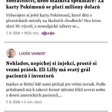
Sběratelství, nebo bláznivá spekulace? Za
karty Pokémonů se platí miliony dolarů
Vybavujete si ještě karty Pokémonů, které děti o
přestávkách měnily na školních chodbách? Hra letos
slaví 30. výročí, z nostalgické zábavy se...
7. 8. 2026 ▪ 18:24 min.
LUDĚK VAINERT
Nehladov, nepíchej si injekci, prostě si
vezmi prášek. Eli Lilly má svatý grál
pacientů i investorů
Injekce si běžní lidé sami píchají jen velmi neradi. Podle
průzkumů má k takové formě užívání léků averzi sedm
z deseti amerických pacientů....
7. 8. 2026 ▪ 4 min. čtení