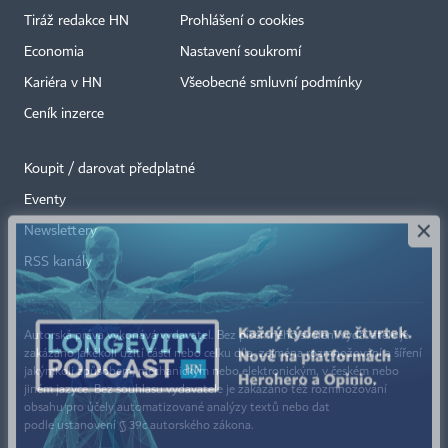
Tiráž redakce HN
Prohlášení o cookies
Economia
Nastavení soukromí
Kariéra v HN
Všeobecné smluvní podmínky
Ceník inzerce
Koupit / darovat předplatné
Eventy
×
Newslettery
RSS kanály
Autorská práva vykonává vydavatel. Bez písemného svolení vydavatele je
zakázáno jakékoli užití částí nebo celku díla, zejména rozmnožování a šíření
jakýmkoli způsobem, mechanickým nebo elektronickým, v českém nebo
jiném jazyce. Bez souhlasu vydavatele je zakázáno též rozmnožování
obsahu pro účely automatizované analýzy textů nebo dat
podle ustanovení § 39c autorského zákona.