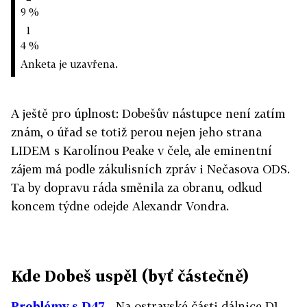
9 %
1
4 %
Anketa je uzavřena.
A ještě pro úplnost: Dobešův nástupce není zatím
znám, o úřad se totiž perou nejen jeho strana
LIDEM s Karolínou Peake v čele, ale eminentní
zájem má podle zákulisních zpráv i Nečasova ODS.
Ta by dopravu ráda směnila za obranu, odkud
koncem týdne odejde Alexandr Vondra.
Kde Dobeš uspěl (byť částečně)
Problémy s D47
- Na ostravské části dálnice D1