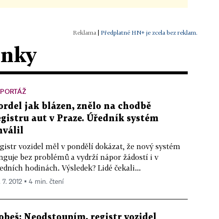
|
Předplatné HN+ je zcela bez reklam.
ánky
EPORTÁŽ
ordel jak blázen, znělo na chodbě
egistru aut v Praze. Úředník systém
hválil
gistr vozidel měl v pondělí dokázat, že nový systém
nguje bez problémů a vydrží nápor žádostí i v
edních hodinách. Výsledek? Lidé čekali...
 7. 2012 ▪ 4 min. čtení
obeš: Neodstoupím, registr vozidel