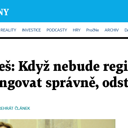
REALITY
INVESTICE
PODCASTY
HRY
PročNe
ARCHIV
D
š: Když nebude regi
ungovat správně, od
ŘEHRÁT ČLÁNEK