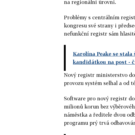
na regionální úrovni.
Problémy s centrálním regist
kongresu své strany i předse
nefunkční registr sám hlasitě
Karolína Peake se stala
kandidátkou na post
- 
Nový registr ministerstvo do
provozu systém selhal a od t
Software pro nový registr d
milionů korun bez výběrového
náměstka a ředitele dvou od
programu prý trvá odbavován