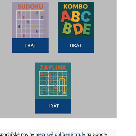
HRÁT
HRÁT
HRÁT
mezi své oblíbené tituly
ospodářské noviny
na Google