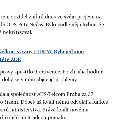
rem vozidel zmínil dnes ve svém projevu na
da ODS Petr Nečas. Bylo podle něj chybou, že
 nekritizoval.
 šéfkou strany LIDEM. Byla jedinou
čtěte ZDE
pravy spustilo 9. července. Po zhruba hodině
é doby se v něm objevují problémy.
odala společnost ATS-Telcom Praha za 37
 řízení. Dobeš už kvůli němu odvolal z funkce
borů ministerstva. Právě kvůli novému
í řidičů na úřadech pomalu.