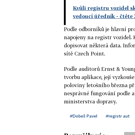
Kvůli registru vozidel 
vedoucí úředník
- čtěte
Podle odborníků je hlavní pr
napojeny na registr vozidel.
dopisovat některá data. Inf
sítě Czech Point.
Podle auditorů Ernst & Youn
tvorbu aplikace, její vyzkouš
poloviny letošního března p
nesprávné fungování podle a
ministerstva dopravy.
#Dobeš Pavel
#registr aut