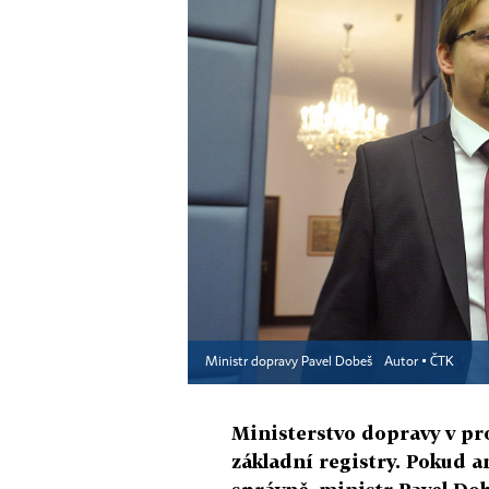
Ministr dopravy Pavel Dobeš
Autor ▪
ČTK
Ministerstvo dopravy v pro
základní registry. Pokud a