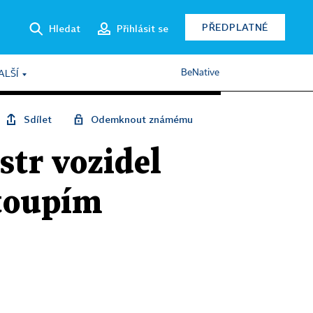
PŘEDPLATNÉ
Hledat
Přihlásit se
BeNative
ALŠÍ
Sdílet
Odemknout známému
str vozidel
stoupím