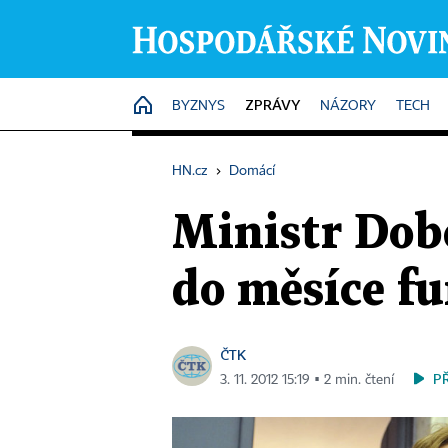
ZPRÁVY
HOME
BYZNYS
NÁZORY
TECH
HN.cz
›
Domácí
Ministr Dobe
do měsíce f
ČTK
P
3. 11. 2012 15:19 ▪ 2 min. čtení