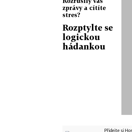
Rozrušily vás
zprávy a cítíte
stres?
Rozptylte se
logickou
hádankou
Přidejte si H