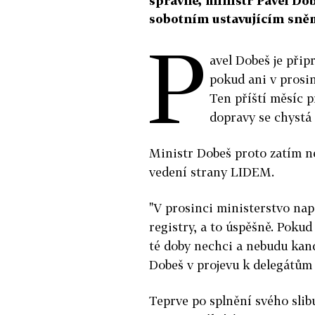
správně, ministr Pavel Dob
sobotním ustavujícím sně
P
avel Dobeš je přip
pokud ani v prosin
Ten příští měsíc p
dopravy se chystá 
Ministr Dobeš proto zatím n
vedení strany LIDEM.
"V prosinci ministerstvo napo
registry, a to úspěšně. Poku
té doby nechci a nebudu kan
Dobeš v projevu k delegátům 
Teprve po splnění svého slibu