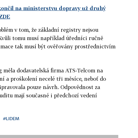
skončil na ministerstvu dopravy už druhý
 ZDE
oblém v tom, že základní registry nejsou
 Kvůli tomu musí například úředníci ručně
ormace tak musí být ověřovány prostřednictvím
g měla dodavatelská firma ATS-Telcom na
ení a proškolení necelé tři měsíce, neboť do
řipravovala pouze návrh. Odpovědnost za
uditu mají současné i předchozí vedení
#LIDEM