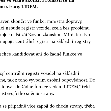
eš ve vládě skončí. Prohlásil to na
mu strany LIDEM.
raven skončit ve funkci ministra dopravy,
ci nebude registr vozidel zcela bez problému.
rojde další zátěžovou zkouškou. Ministerstvo
napojit centrální registr na základní registry.
echce kandidovat ani do žádné funkce ve
jí centrální registr vozidel na základní
d ne, tak z toho vyvodím osobní odpovědnost. Do
didovat do žádné funkce vedení LIDEM," řekl
ustavujícího sněmu strany.
 se případně více zapojí do chodu strany, třeba