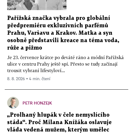
Pařížská značka vybrala pro globální
předpremiéru exkluzivních parfémů
Prahu, Varšavu a Krakov. Matka a syn
osobně představili kreace na téma voda,
růže a pižmo
Je 23. července krátce po deváté ráno a módní Pařížská
ulice v centru Prahy ještě spí. Přesto se tudy začínají
trousit vybraní lifestyloví...
8. 8. 2026 ▪ 4 min. čtení
PETR HONZEJK
„Prolhaný hlupák v čele nemyslícího
stáda“. Proč Milana Knížáka oslavuje
vláda vedená mužem, kterým umělec