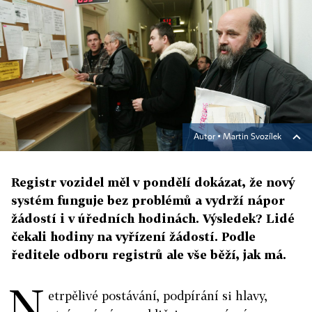
Autor ▪
Martin Svozílek
Registr vozidel měl v pondělí dokázat, že nový
systém funguje bez problémů a vydrží nápor
žádostí i v úředních hodinách. Výsledek? Lidé
čekali hodiny na vyřízení žádostí. Podle
ředitele odboru registrů ale vše běží, jak má.
N
etrpělivé postávání, podpírání si hlavy,