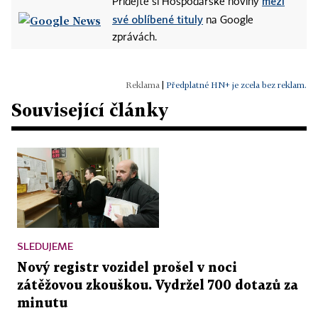
mezi
Přidejte si Hospodářské noviny
své oblíbené tituly
na Google
zprávách.
|
Předplatné HN+ je zcela bez reklam.
Související články
SLEDUJEME
Nový registr vozidel prošel v noci
zátěžovou zkouškou. Vydržel 700 dotazů za
minutu