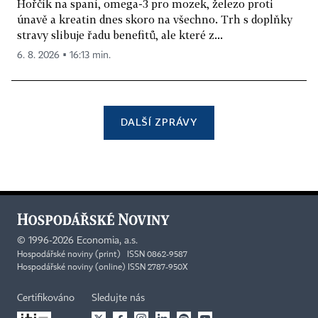
Hořčík na spaní, omega-3 pro mozek, železo proti
únavě a kreatin dnes skoro na všechno. Trh s doplňky
stravy slibuje řadu benefitů, ale které z...
6. 8. 2026 ▪ 16:13 min.
DALŠÍ ZPRÁVY
©
1996-2026
Economia, a.s.
Hospodářské noviny (print) ISSN 0862-9587
Hospodářské noviny (online) ISSN 2787-950X
Certifikováno
Sledujte nás