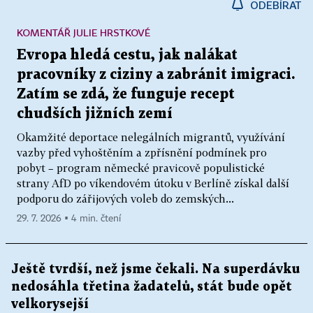
ODEBÍRAT
KOMENTÁŘ JULIE HRSTKOVÉ
Evropa hledá cestu, jak nalákat
pracovníky z ciziny a zabránit imigraci.
Zatím se zdá, že funguje recept
chudších jižních zemí
Okamžité deportace nelegálních migrantů, využívání
vazby před vyhoštěním a zpřísnění podmínek pro
pobyt – program německé pravicově populistické
strany AfD po víkendovém útoku v Berlíně získal další
podporu do zářijových voleb do zemských...
29. 7. 2026 ▪ 4 min. čtení
Ještě tvrdší, než jsme čekali. Na superdávku
nedosáhla třetina žadatelů, stát bude opět
velkorysejší