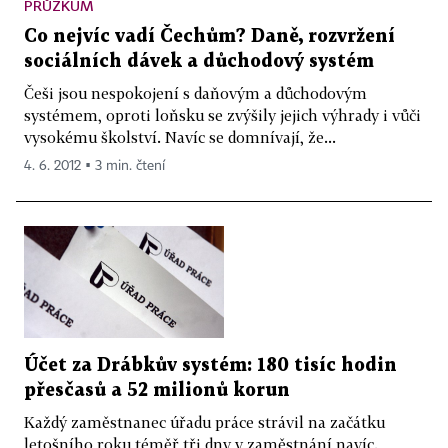
PRŮZKUM
Co nejvíc vadí Čechům? Daně, rozvržení
sociálních dávek a důchodový systém
Češi jsou nespokojení s daňovým a důchodovým
systémem, oproti loňsku se zvýšily jejich výhrady i vůči
vysokému školství. Navíc se domnívají, že...
4. 6. 2012 ▪ 3 min. čtení
Účet za Drábkův systém: 180 tisíc hodin
přesčasů a 52 milionů korun
Každý zaměstnanec úřadu práce strávil na začátku
letošního roku téměř tři dny v zaměstnání navíc.