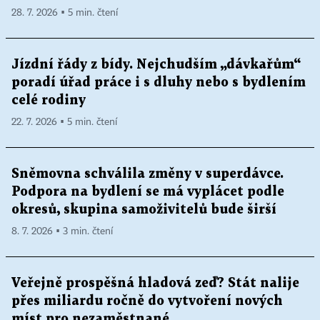
28. 7. 2026 ▪ 5 min. čtení
Jízdní řády z bídy. Nejchudším „dávkařům“
poradí úřad práce i s dluhy nebo s bydlením
celé rodiny
22. 7. 2026 ▪ 5 min. čtení
Sněmovna schválila změny v superdávce.
Podpora na bydlení se má vyplácet podle
okresů, skupina samoživitelů bude širší
8. 7. 2026 ▪ 3 min. čtení
Veřejně prospěšná hladová zeď? Stát nalije
přes miliardu ročně do vytvoření nových
míst pro nezaměstnané