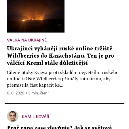
VÁLKA NA UKRAJINĚ
Ukrajinci vyhánějí ruské online tržiště
Wildberries do Kazachstánu. Ten je pro
válčící Kreml stále důležitější
Cílené útoky Kyjeva proti skladům největšího ruského
online tržiště Wildberries přiměly tuto firmu, aby
přemístila část kapacit ke...
6. 8. 2026 ▪ 3 min. čtení
KAMIL KOVÁŘ
Proč ropa zase zlevňuje? Jak se světová