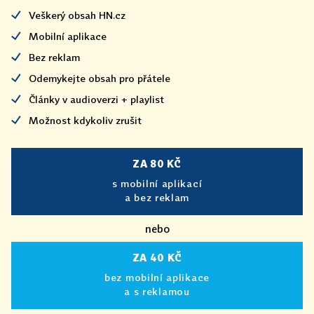
Veškerý obsah HN.cz
Mobilní aplikace
Bez reklam
Odemykejte obsah pro přátele
Články v audioverzi + playlist
Možnost kdykoliv zrušit
ZA 80 KČ
s mobilní aplikací
a bez reklam
nebo
ZA 40 KČ
bez mobilní aplikace
a s reklamou