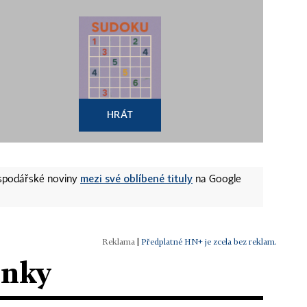
HRÁT
mezi své oblíbené tituly
ospodářské noviny
na Google
|
Předplatné HN+ je zcela bez reklam.
ánky