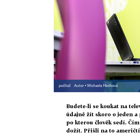
počítač
Autor ▪
Michaela Hasíková
Budete-li se koukat na te
údajně žít skoro o jeden a 
po kterou člověk sedí. Čím
dožít. Přišli na to američtí