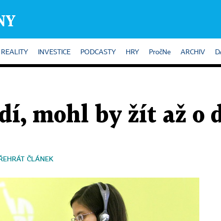
REALITY
INVESTICE
PODCASTY
HRY
PročNe
ARCHIV
D
í, mohl by žít až o 
ŘEHRÁT ČLÁNEK