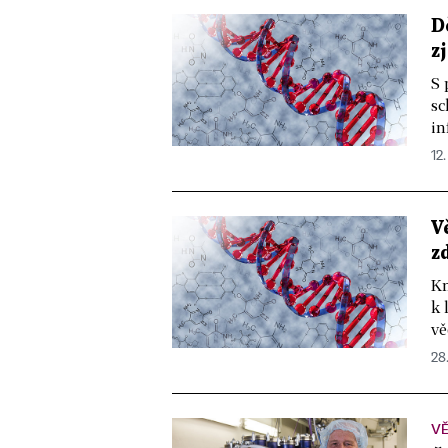
D
z
S 
sc
in
12.
V
z
Km
k 
vě
28.
V