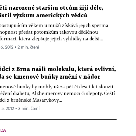
ěti narozené starším otcům žijí déle,
jistil výzkum amerických vědců
postupujícím věkem u mužů získává jejich sperma
hopnost předat potomkům takovou dědičnou
formaci, která zlepšuje jejich vyhlídky na delší...
 6. 2012 ▪ 2 min. čtení
ědci z Brna našli molekulu, která ovlivní,
da se kmenové buňky změní v nádor
enové buňky by mohly už za pět či deset let sloužit
léčení diabetu, Alzheimerovy nemoci či slepoty. Čeští
dci z brněnské Masarykovy...
 5. 2012 ▪ 3 min. čtení
ĚDA