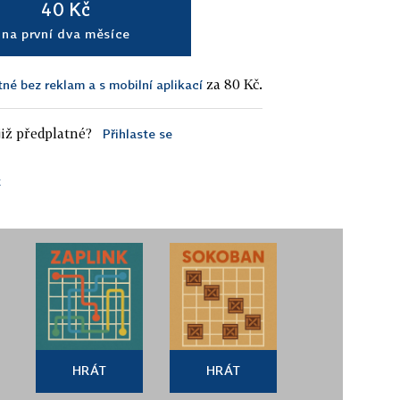
40 Kč
na první dva měsíce
za 80 Kč.
tné bez reklam a s mobilní aplikací
iž předplatné?
Přihlaste se
t
HRÁT
HRÁT