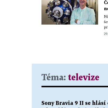
Č
n
Ně
še
pr
29.
Téma:
televize
Sony Bravia 9 II se hlásí 