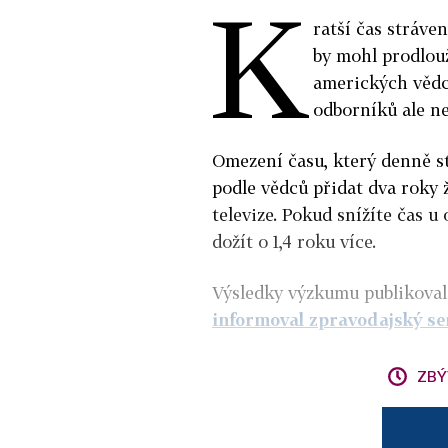
K
ratší čas stráve
by mohl prodlouž
amerických vědc
odborníků ale ne
Omezení času, který denně s
podle vědců přidat dva roky 
televize. Pokud snížíte čas 
dožít o 1,4 roku více.
Výsledky výzkumu publikoval
informoval zpravodajský s
ZBÝ