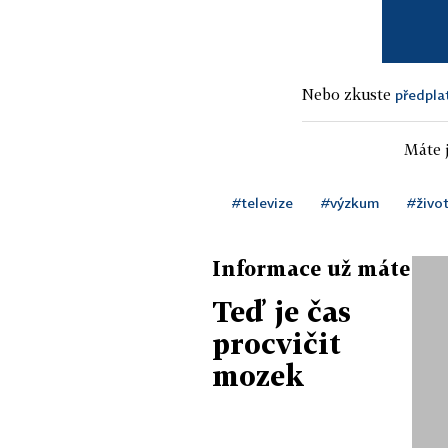
Nebo zkuste
předpla
Máte j
#televize
#výzkum
#živo
Informace už máte
Teď je čas
procvičit
mozek