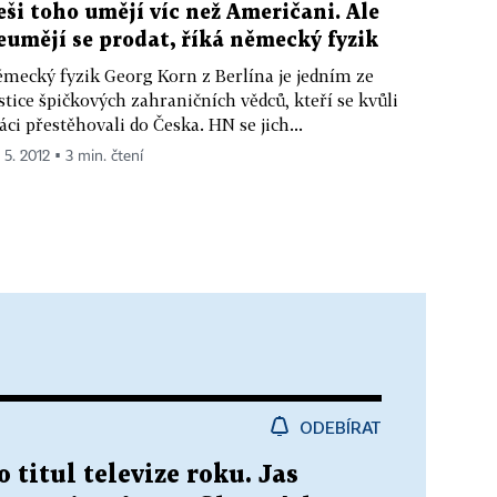
eši toho umějí víc než Američani. Ale
eumějí se prodat, říká německý fyzik
mecký fyzik Georg Korn z Berlína je jedním ze
stice špičkových zahraničních vědců, kteří se kvůli
áci přestěhovali do Česka. HN se jich...
 5. 2012 ▪ 3 min. čtení
ODEBÍRAT
o titul televize roku. Jas