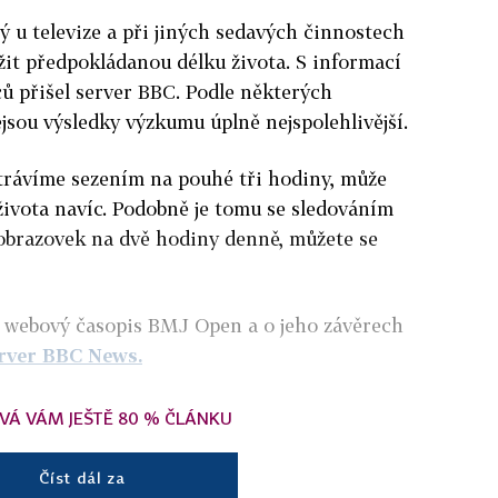
ný u televize a při jiných sedavých činnostech
it předpokládanou délku života. S informací
ů přišel server BBC. Podle některých
jsou výsledky výzkumu úplně nejspolehlivější.
trávíme sezením na pouhé tři hodiny, může
života navíc. Podobně je tomu se sledováním
u obrazovek na dvě hodiny denně, můžete se
 webový časopis BMJ Open a o jeho závěrech
erver BBC News.
VÁ VÁM JEŠTĚ 80 % ČLÁNKU
Číst dál za