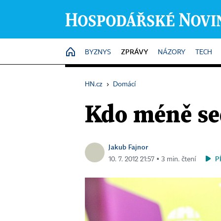
ZPRÁVY
HOME
BYZNYS
NÁZORY
TECH
HN.cz
›
Domácí
Kdo méně sed
Jakub Fajnor
P
10. 7. 2012 21:57 ▪ 3 min. čtení