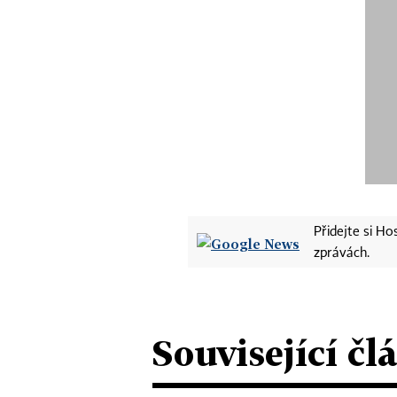
Přidejte si H
zprávách.
Související čl