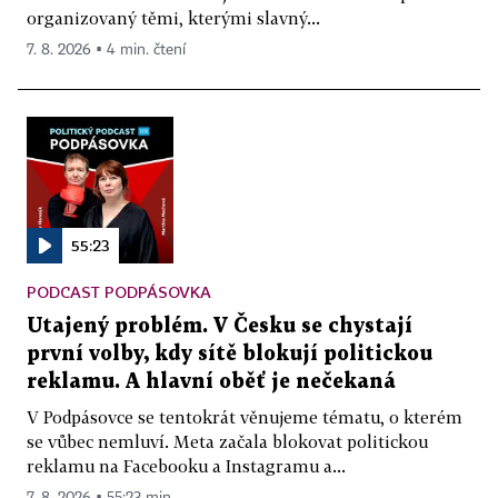
organizovaný těmi, kterými slavný...
7. 8. 2026 ▪ 4 min. čtení
55:23
PODCAST PODPÁSOVKA
Utajený problém. V Česku se chystají
první volby, kdy sítě blokují politickou
reklamu. A hlavní oběť je nečekaná
V Podpásovce se tentokrát věnujeme tématu, o kterém
se vůbec nemluví. Meta začala blokovat politickou
reklamu na Facebooku a Instagramu a...
7. 8. 2026 ▪ 55:23 min.