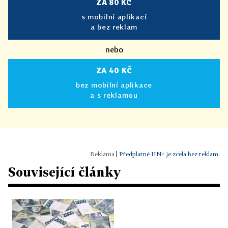
ZA 80 KČ
s mobilní aplikací
a bez reklam
nebo
ZA 40 KČ
bez mobilní aplikace
a s reklamou
|
Předplatné HN+ je zcela bez reklam.
Související články