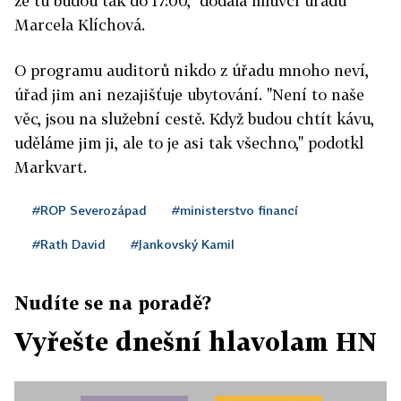
že tu budou tak do 17:00," dodala mluvčí úřadu
Marcela Klíchová.
O programu auditorů nikdo z úřadu mnoho neví,
úřad jim ani nezajišťuje ubytování. "Není to naše
věc, jsou na služební cestě. Když budou chtít kávu,
uděláme jim ji, ale to je asi tak všechno," podotkl
Markvart.
#ROP Severozápad
#ministerstvo financí
#Rath David
#Jankovský Kamil
Nudíte se na poradě?
Vyřešte dnešní hlavolam HN