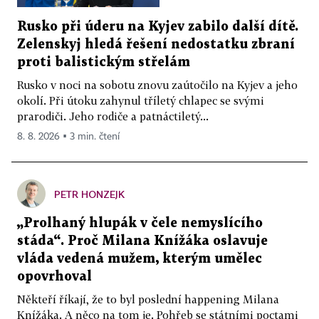
Rusko při úderu na Kyjev zabilo další dítě.
Zelenskyj hledá řešení nedostatku zbraní
proti balistickým střelám
Rusko v noci na sobotu znovu zaútočilo na Kyjev a jeho
okolí. Při útoku zahynul tříletý chlapec se svými
prarodiči. Jeho rodiče a patnáctiletý...
8. 8. 2026 ▪ 3 min. čtení
PETR HONZEJK
„Prolhaný hlupák v čele nemyslícího
stáda“. Proč Milana Knížáka oslavuje
vláda vedená mužem, kterým umělec
opovrhoval
Někteří říkají, že to byl poslední happening Milana
Knížáka. A něco na tom je. Pohřeb se státními poctami