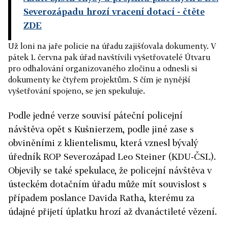
Severozápadu hrozí vracení dotací
- čtěte
ZDE
Už loni na jaře policie na úřadu zajišťovala dokumenty. V
pátek 1. června pak úřad navštívili vyšetřovatelé Útvaru
pro odhalování organizovaného zločinu a odnesli si
dokumenty ke čtyřem projektům. S čím je nynější
vyšetřování spojeno, se jen spekuluje.
Podle jedné verze souvisí páteční policejní
návštěva opět s Kušnierzem, podle jiné zase s
obviněními z klientelismu, která vznesl bývalý
úředník ROP Severozápad Leo Steiner (KDU-ČSL).
Objevily se také spekulace, že policejní návštěva v
ústeckém dotačním úřadu může mít souvislost s
případem poslance Davida Ratha, kterému za
údajné přijetí úplatku hrozí až dvanáctileté vězení.