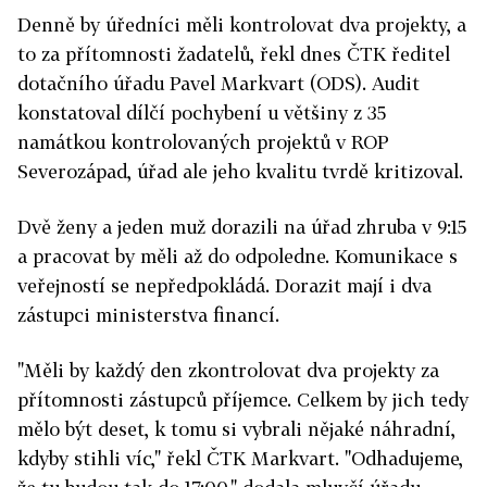
Denně by úředníci měli kontrolovat dva projekty, a
to za přítomnosti žadatelů, řekl dnes ČTK ředitel
dotačního úřadu Pavel Markvart (ODS). Audit
konstatoval dílčí pochybení u většiny z 35
namátkou kontrolovaných projektů v ROP
Severozápad, úřad ale jeho kvalitu tvrdě kritizoval.
Dvě ženy a jeden muž dorazili na úřad zhruba v 9:15
a pracovat by měli až do odpoledne. Komunikace s
veřejností se nepředpokládá. Dorazit mají i dva
zástupci ministerstva financí.
"Měli by každý den zkontrolovat dva projekty za
přítomnosti zástupců příjemce. Celkem by jich tedy
mělo být deset, k tomu si vybrali nějaké náhradní,
kdyby stihli víc," řekl ČTK Markvart. "Odhadujeme,