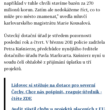
například v tuhle chvíli stavíme bazén za 270
milionů korun. Zatím ale nedokážeme říct, co to
může pro město znamenat," uvedla mluvčí
karlovarského magistrátu Marie Kousalová.
Ústecký dotační úřad je středem pozornosti
poslední rok a čtvrt. V březnu 2011 policie zadržela
Petra Kušnierze, předchůdce nynějšího ředitele
dotačního úřadu Pavla Markvarta. Kušnierz nyní u
soudu čelí obžalobě z přijímání úplatku u tří
projektů.
Lidovec si stěžuje na dotace pro severní
Čechy. Chce nás pošpinit, reaguje úředník
-
čtěte ZDE
Audit zjistil chyby u projektů placených z EU.