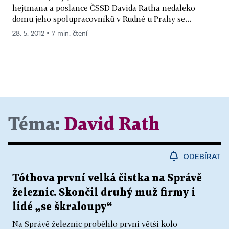
hejtmana a poslance ČSSD Davida Ratha nedaleko
domu jeho spolupracovníků v Rudné u Prahy se...
28. 5. 2012 ▪ 7 min. čtení
Téma:
David Rath
ODEBÍRAT
Tóthova první velká čistka na Správě
železnic. Skončil druhý muž firmy i
lidé „se škraloupy“
Na Správě železnic proběhlo první větší kolo