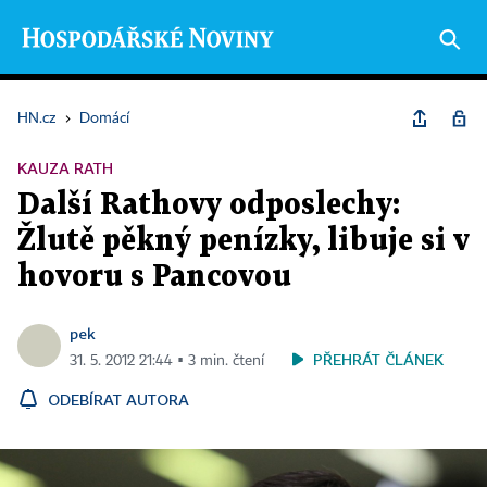
HN.cz
›
Domácí
KAUZA RATH
Další Rathovy odposlechy:
Žlutě pěkný penízky, libuje si v
hovoru s Pancovou
pek
PŘEHRÁT ČLÁNEK
31. 5. 2012 21:44 ▪ 3 min. čtení
ODEBÍRAT AUTORA