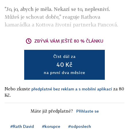
"Jo, jo, abych je měla. Nekazí se to, neplesniví.
Můžeš je schovat dobře," reaguje Rathova
kamarádka a Kottova životní partnerka Pancová.
ZBÝVÁ VÁM JEŠTĚ 80 % ČLÁNKU
Číst dál za
40 Kč
na první dva měsíce
Nebo zkuste
za 80
předplatné bez reklam a s mobilní aplikací
Kč.
Máte již předplatné?
Přihlaste se
#Rath David
#korupce
#odposlech