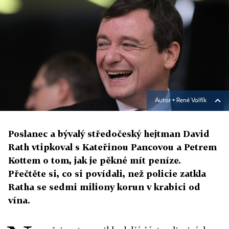
Autor ▪
René Volfík
Poslanec a bývalý středočeský hejtman David
Rath vtipkoval s Kateřinou Pancovou a Petrem
Kottem o tom, jak je pěkné mít peníze.
Přečtěte si, co si povídali, než policie zatkla
Ratha se sedmi miliony korun v krabici od
vína.