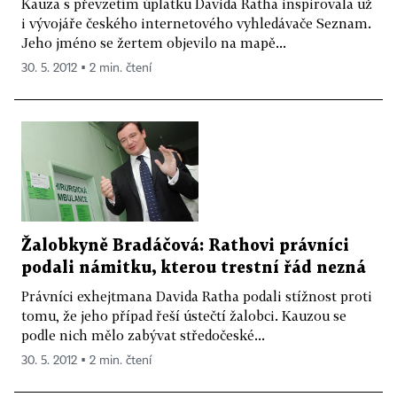
Kauza s převzetím úplatku Davida Ratha inspirovala už
i vývojáře českého internetového vyhledávače Seznam.
Jeho jméno se žertem objevilo na mapě...
30. 5. 2012 ▪ 2 min. čtení
Žalobkyně Bradáčová: Rathovi právníci
podali námitku, kterou trestní řád nezná
Právníci exhejtmana Davida Ratha podali stížnost proti
tomu, že jeho případ řeší ústečtí žalobci. Kauzou se
podle nich mělo zabývat středočeské...
30. 5. 2012 ▪ 2 min. čtení