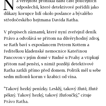
N
a veřejnost pronikla další část policejních
odposlechů, které detektivové pořídili jako
důkazy korupce lidí okolo poslance a bývalého
středočeského hejtmana Davida Ratha.
V přepisech záznamů, které nyní zveřejnil deník
Právo a odvolává se přitom na důvěryhodný zdroj,
se Rath baví s exposlancem Petrem Kottem a
ředitelkou kladenské nemocnice Kateřinou
Pancovou v jejím domě v Rudné u Prahy a vtipkují
přitom nad penězi, s nimiž později detektivové
Ratha zatkli přímo před domem. Politik měl u sebe
sedm milionů korun v krabici od vína.
"Takový hezký penízky. Lesklý, takový žlutě, žlutě
pěkný. Takový hezký, takový žluťoučký," cituje
Právo Ratha.