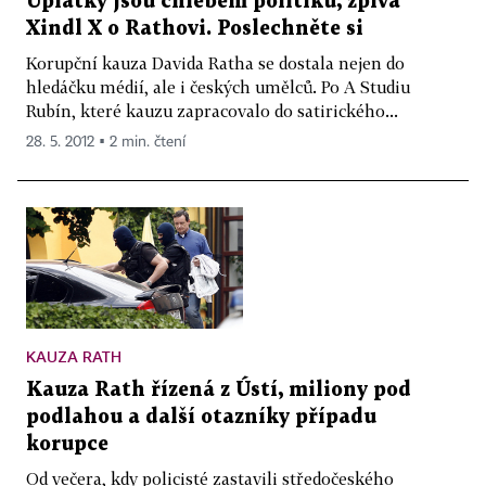
Úplatky jsou chlebem politiků, zpívá
Xindl X o Rathovi. Poslechněte si
Korupční kauza Davida Ratha se dostala nejen do
hledáčku médií, ale i českých umělců. Po A Studiu
Rubín, které kauzu zapracovalo do satirického...
28. 5. 2012 ▪ 2 min. čtení
KAUZA RATH
Kauza Rath řízená z Ústí, miliony pod
podlahou a další otazníky případu
korupce
Od večera, kdy policisté zastavili středočeského