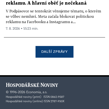
reklamu. A hlavní oběť je nečekaná
V Podpásovce se tentokrát věnujeme tématu, o kterém
se vůbec nemluví. Meta začala blokovat politickou
reklamu na Facebooku a Instagramu a...
7. 8. 2026 ▪ 55:23 min.
DALŠÍ ZPRÁVY
©
1996-2026
Economia, a.s.
Hospodářské noviny (print) ISSN 0862-9587
Hospodářské noviny (online) ISSN 2787-950X