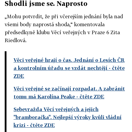
Shodli jsme se. Naprosto
„Mohu potvrdit, že při včerejším jednání byla nad
všemi body naprostá shoda,“ komentovala
předsedkyně klubu Věcí veřejných v Praze 6 Zita
Riedlová.
Věci veřejné hrají o čas. Jednání o Lesích ČR
a kontrolním úřadu se vzdát nechtějí
- čtěte
ZDE
Věci veřejné se začínají rozpadat. A zabránit
tomu má Karolína Peake
- čtěte ZDE
Sebevražda Věcí veřejných a jejich
"bramboračka". Nejlepší výroky kvůli vládní
krizi
- čtěte ZDE