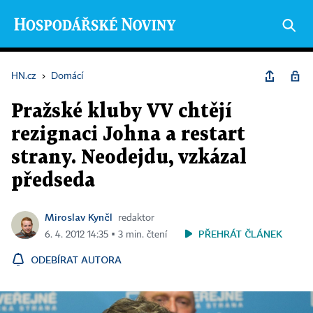
HN.cz
›
Domácí
Pražské kluby VV chtějí
rezignaci Johna a restart
strany. Neodejdu, vzkázal
předseda
Miroslav Kynčl
redaktor
PŘEHRÁT ČLÁNEK
6. 4. 2012 14:35 ▪ 3 min. čtení
ODEBÍRAT AUTORA