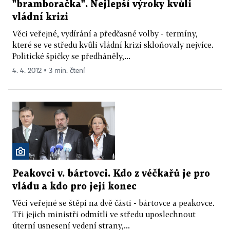
"bramboračka". Nejlepší výroky kvůli
vládní krizi
Věci veřejné, vydírání a předčasné volby - termíny,
které se ve středu kvůli vládní krizi skloňovaly nejvíce.
Politické špičky se předháněly,...
4. 4. 2012 ▪ 3 min. čtení
Peakovci v. bártovci. Kdo z véčkařů je pro
vládu a kdo pro její konec
Věci veřejné se štěpí na dvě části - bártovce a peakovce.
Tři jejich ministři odmítli ve středu uposlechnout
úterní usnesení vedení strany,...