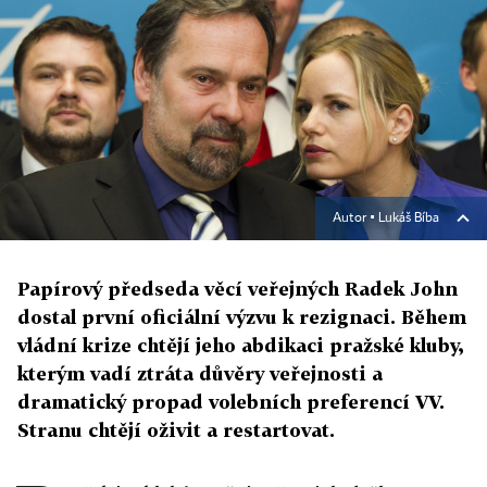
Autor ▪
Lukáš Bíba
Papírový předseda věcí veřejných Radek John
dostal první oficiální výzvu k rezignaci. Během
vládní krize chtějí jeho abdikaci pražské kluby,
kterým vadí ztráta důvěry veřejnosti a
dramatický propad volebních preferencí VV.
Stranu chtějí oživit a restartovat.