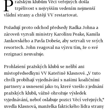
P
ražským klubům Věcí veřejných došla
trpělivost s nejvyšším vedením nejmenší
vládní strany a chtějí VV restartovat.
Požadují proto odchod předsedy Radka Johna a
zároveň vyzvali ministry Karolínu Peake, Kamila
Jankovského a Pavla Dobeše, aby setrvali ve svých
resortech. John reagoval na výzvu tím, že o své
rezignaci neuvažuje.
Prohlašení pražských klubů se nelíbí ani
místopředsedkyni VV Kateřině Klasnové. „V tuto
chvíli probíhají vyjednávání s našimi koaličními
partnery a usnesení jako to, které vzešlo z jednání
pražských klubů, vážně ohrožuje výsledek
vyjednávání, neboť oslabuje pozici Věcí veřejných,“
uvedla Klasnová, manželka faktického lídra strany