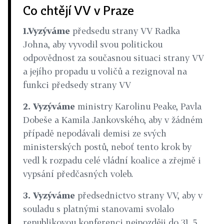
Co chtějí VV v Praze
1.Vyzýváme
předsedu strany VV Radka
Johna, aby vyvodil svou politickou
odpovědnost za současnou situaci strany VV
a jejího propadu u voličů a rezignoval na
funkci předsedy strany VV
2. Vyzýváme
ministry Karolinu Peake, Pavla
Dobeše a Kamila Jankovského, aby v žádném
případě nepodávali demisi ze svých
ministerských postů, neboť tento krok by
vedl k rozpadu celé vládní koalice a zřejmě i
vypsání předčasných voleb.
3. Vyzýváme
předsednictvo strany VV, aby v
souladu s platnými stanovami svolalo
republikovou konferenci nejpozději do 31. 5.