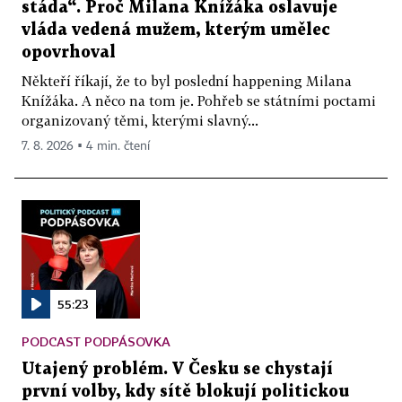
stáda“. Proč Milana Knížáka oslavuje
vláda vedená mužem, kterým umělec
opovrhoval
Někteří říkají, že to byl poslední happening Milana
Knížáka. A něco na tom je. Pohřeb se státními poctami
organizovaný těmi, kterými slavný...
7. 8. 2026 ▪ 4 min. čtení
55:23
PODCAST PODPÁSOVKA
Utajený problém. V Česku se chystají
první volby, kdy sítě blokují politickou