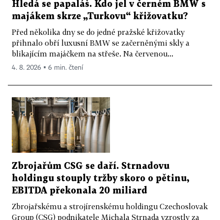
Hledá se papaláš. Kdo jel v černém BMW s
majákem skrze „Turkovu“ křižovatku?
Před několika dny se do jedné pražské křižovatky
přihnalo obří luxusní BMW se začerněnými skly a
blikajícím majáčkem na střeše. Na červenou...
4. 8. 2026 ▪ 6 min. čtení
Zbrojařům CSG se daří. Strnadovu
holdingu stouply tržby skoro o pětinu,
EBITDA překonala 20 miliard
Zbrojařskému a strojírenskému holdingu Czechoslovak
Group (CSG) podnikatele Michala Strnada vzrostly za