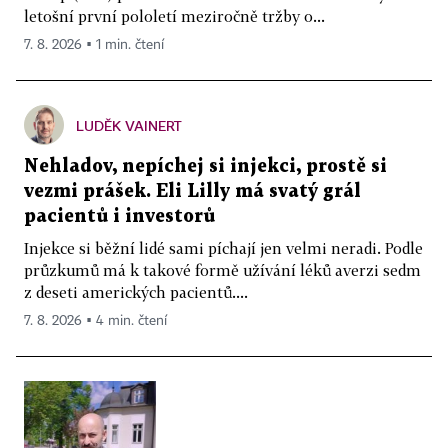
letošní první pololetí meziročně tržby o...
7. 8. 2026 ▪ 1 min. čtení
LUDĚK VAINERT
Nehladov, nepíchej si injekci, prostě si
vezmi prášek. Eli Lilly má svatý grál
pacientů i investorů
Injekce si běžní lidé sami píchají jen velmi neradi. Podle
průzkumů má k takové formě užívání léků averzi sedm
z deseti amerických pacientů....
7. 8. 2026 ▪ 4 min. čtení