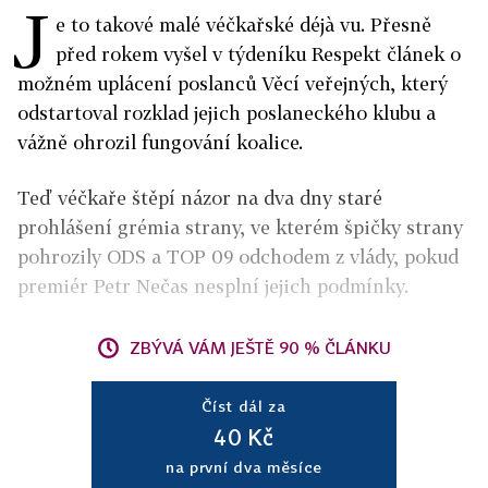
J
e to takové malé véčkařské déjà vu. Přesně
před rokem vyšel v týdeníku Respekt článek o
možném uplácení poslanců Věcí veřejných, který
odstartoval rozklad jejich poslaneckého klubu a
vážně ohrozil fungování koalice.
Teď véčkaře štěpí názor na dva dny staré
prohlášení grémia strany, ve kterém špičky strany
pohrozily ODS a TOP 09 odchodem z vlády, pokud
premiér Petr Nečas nesplní jejich podmínky.
ZBÝVÁ VÁM JEŠTĚ 90 % ČLÁNKU
Číst dál za
40 Kč
na první dva měsíce