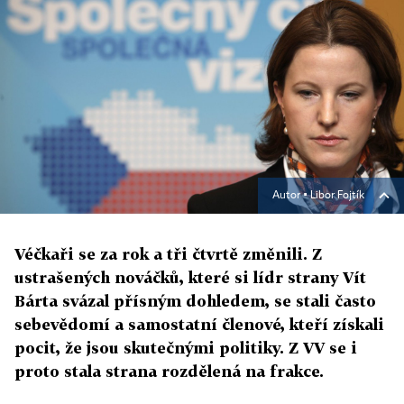
Autor ▪
Libor Fojtík
Véčkaři se za rok a tři čtvrtě změnili. Z
ustrašených nováčků, které si lídr strany Vít
Bárta svázal přísným dohledem, se stali často
sebevědomí a samostatní členové, kteří získali
pocit, že jsou skutečnými politiky. Z VV se i
proto stala strana rozdělená na frakce.