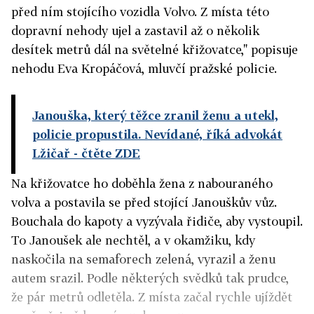
před ním stojícího vozidla Volvo. Z místa této
dopravní nehody ujel a zastavil až o několik
desítek metrů dál na světelné křižovatce," popisuje
nehodu Eva Kropáčová, mluvčí pražské policie.
Janouška, který těžce zranil ženu a utekl,
policie propustila. Nevídané, říká advokát
Lžičař
- čtěte ZDE
Na křižovatce ho doběhla žena z nabouraného
volva a postavila se před stojící Janouškův vůz.
Bouchala do kapoty a vyzývala řidiče, aby vystoupil.
To Janoušek ale nechtěl, a v okamžiku, kdy
naskočila na semaforech zelená, vyrazil a ženu
autem srazil. Podle některých svědků tak prudce,
že pár metrů odletěla. Z místa začal rychle ujíždět