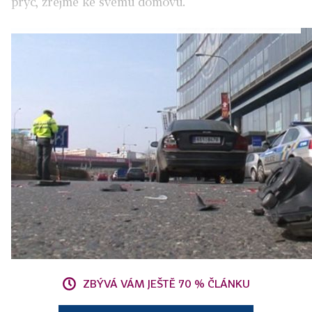
pryč, zřejmě ke svému domovu.
ZBÝVÁ VÁM JEŠTĚ 70 % ČLÁNKU