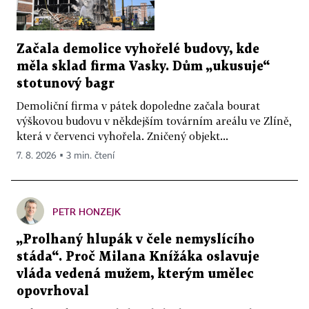
Začala demolice vyhořelé budovy, kde
měla sklad firma Vasky. Dům „ukusuje“
stotunový bagr
Demoliční firma v pátek dopoledne začala bourat
výškovou budovu v někdejším továrním areálu ve Zlíně,
která v červenci vyhořela. Zničený objekt...
7. 8. 2026 ▪ 3 min. čtení
PETR HONZEJK
„Prolhaný hlupák v čele nemyslícího
stáda“. Proč Milana Knížáka oslavuje
vláda vedená mužem, kterým umělec
opovrhoval