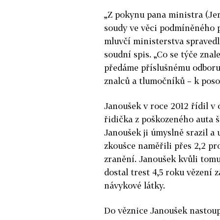
„Z pokynu pana ministra (Je
soudy ve věci podmíněného 
mluvčí ministerstva spravedl
soudní spis. „Co se týče znal
předáme příslušnému odboru 
znalců a tlumočníků – k poso
Janoušek v roce 2012 řídil v 
řidička z poškozeného auta š
Janoušek ji úmyslně srazil a 
zkoušce naměřili přes 2,2 pro
zranění. Janoušek kvůli tomu
dostal trest 4,5 roku vězení 
návykové látky.
Do věznice Janoušek nastoupi