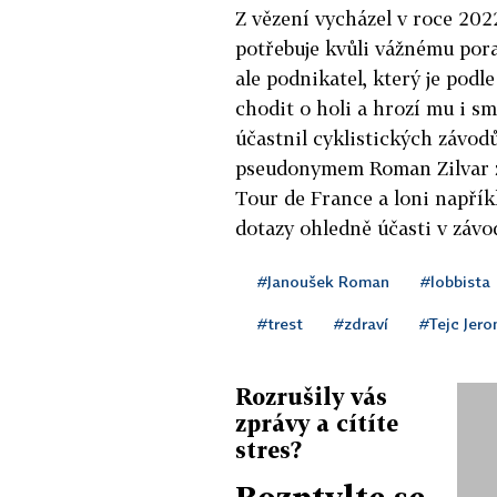
Z vězení vycházel v roce 20
potřebuje kvůli vážnému por
ale podnikatel, který je pod
chodit o holi a hrozí mu i s
účastnil cyklistických závod
pseudonymem Roman Zilvar zú
Tour de France a loni napřík
dotazy ohledně účasti v závo
#Janoušek Roman
#lobbista
#trest
#zdraví
#Tejc Jer
Rozrušily vás
zprávy a cítíte
stres?