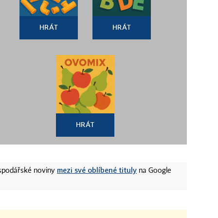
HRÁT
HRÁT
HRÁT
mezi své oblíbené tituly
ospodářské noviny
na Google