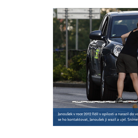
Janoušek v roce 2012 řídil v opilosti a narazil d
se ho kontaktovat, Janoušek ji srazil a ujel. Sním