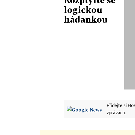
Rozptylte se
logickou
hádankou
Přidejte si H
zprávách.