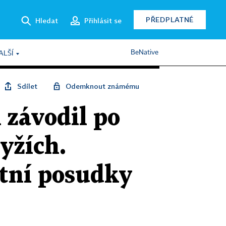
PŘEDPLATNÉ
Hledat
Přihlásit se
BeNative
ALŠÍ
Sdílet
Odemknout známému
 závodil po
lyžích.
otní posudky