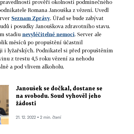
 spravedlnosti prověří okolnosti podmínečného
podnikatele Romana Janouška z vězení. Uvedl
erver
Seznam Zprávy
. Úřad se bude zabývat
udů i posudky Janouškova zdravotního stavu.
ím stadiu
nevyléčitelné nemoci
. Server ale
kolik měsíců po propuštění účastnil
ji i lyžařských. Podnikatel si před propuštěním
vinu z trestu 4,5 roku vězení za nehodu
lně a pod vlivem alkoholu.
Janoušek se dočkal, dostane se
na svobodu. Soud vyhověl jeho
žádosti
21. 12. 2022 ▪ 2 min. čtení