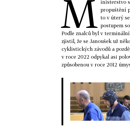
M
inisterstvo
propuštění 
to v úterý s
postupem so
Podle znalců byl v termináln
zjistil, že se Janoušek už ně
cyklistických závodů a pozdě
v roce 2022 odpykal asi polo
způsobenou v roce 2012 úmys