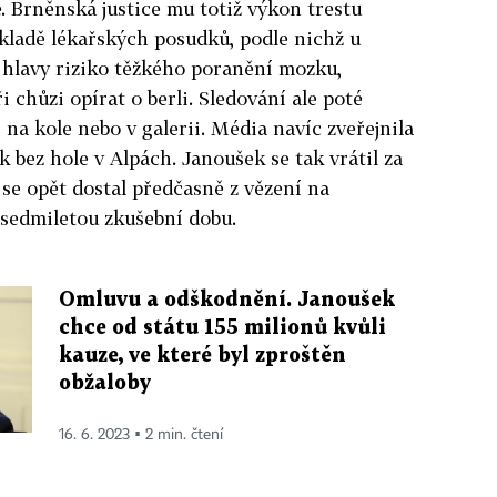
. Brněnská justice mu totiž výkon trestu
kladě lékařských posudků, podle nichž u
 hlavy riziko těžkého poranění mozku,
i chůzi opírat o berli. Sledování ale poté
, na kole nebo v galerii. Média navíc zveřejnila
 bez hole v Alpách. Janoušek se tak vrátil za
 se opět dostal předčasně z vězení na
sedmiletou zkušební dobu.
Omluvu a odškodnění. Janoušek
chce od státu 155 milionů kvůli
kauze, ve které byl zproštěn
obžaloby
16. 6. 2023 ▪ 2 min. čtení