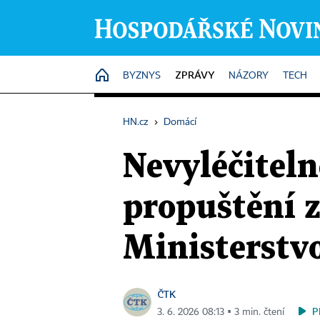
ZPRÁVY
HOME
BYZNYS
NÁZORY
TECH
HN.cz
›
Domácí
Nevyléčitel
propuštění z
Ministerstvo
ČTK
P
3. 6. 2026 08:13 ▪ 3 min. čtení