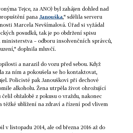
ronýma Tejce, za ANO) byl zahájen dohled nad
propuštění pana
Janouška
,“ sdělila serveru
nosti Marcela Nevšímalová. Úřad si vyžádal
eckých posudků, tak je po obdržení spisu
ministerstva – odboru insolvenčních správců,
uzení,“ doplnila mluvčí.
opilosti a narazil do vozu před sebou. Když
la za ním a pokoušela se ho kontaktovat,
ujel. Policisté pak Janouškovi při dechové
mile alkoholu. Žena utrpěla život ohrožující
 čelil obžalobě z pokusu o vraždu, nakonec
za těžké ublížení na zdraví a řízení pod vlivem
l v listopadu 2014, ale od března 2016 až do