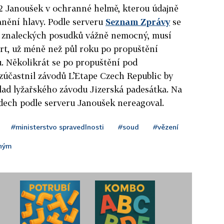
22 Janoušek v ochranné helmě, kterou údajně
anění hlavy. Podle serveru
Seznam Zprávy
se
le znaleckých posudků vážně nemocný, musí
mrt, už méně než půl roku po propuštění
ů. Několikrát se po propuštění pod
častnil závodů L’Etape Czech Republic by
lad lyžařského závodu Jizerská padesátka. Na
dech podle serveru Janoušek nereagoval.
#ministerstvo spravedlnosti
#soud
#vězení
oným