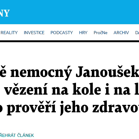
REALITY
INVESTICE
PODCASTY
HRY
PročNe
ARCHIV
D
ně nemocný Janoušek
 vězení na kole i na 
 prověří jeho zdrav
ŘEHRÁT ČLÁNEK