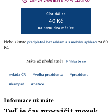
ZBÝVÁ VÁM JEŠTĚ 70 % ČLÁNKU
Číst dál za
40 Kč
na první dva měsíce
Nebo zkuste
za 80
předplatné bez reklam a s mobilní aplikací
Kč.
Máte již předplatné?
Přihlaste se
#vláda ČR
#volba prezidenta
#prezident
#kampaň
#petice
Informace už máte
Teď je čas procvičit mozek