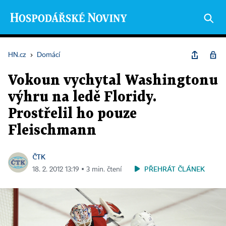
HN.cz
›
Domácí
Vokoun vychytal Washingtonu
výhru na ledě Floridy.
Prostřelil ho pouze
Fleischmann
ČTK
PŘEHRÁT ČLÁNEK
18. 2. 2012 13:19 ▪ 3 min. čtení