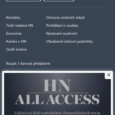
Kontakty
Ochrana osobních údajů
Tiráž redakce HN
Prohlášení o cookies
Economia
Nastavení soukromí
Kariéra v HN
Všeobecné smluvní podmínky
Ceník inzerce
Koupit / darovat předplatné
Eventy
×
Newslettery
RSS kanály
Autorská práva vykonává vydavatel. Bez písemného svolení vydavatele je
zakázáno jakékoli užití částí nebo celku díla, zejména rozmnožování a šíření