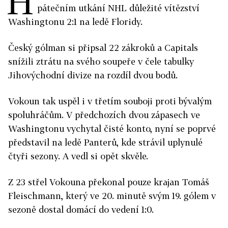
H
pátečním utkání NHL důležité vítězství
Washingtonu 2:1 na ledě Floridy.
Český gólman si připsal 22 zákroků a Capitals
snížili ztrátu na svého soupeře v čele tabulky
Jihovýchodní divize na rozdíl dvou bodů.
Vokoun tak uspěl i v třetím souboji proti bývalým
spoluhráčům. V předchozích dvou zápasech ve
Washingtonu vychytal čisté konto, nyní se poprvé
představil na ledě Panterů, kde strávil uplynulé
čtyři sezony. A vedl si opět skvěle.
Z 23 střel Vokouna překonal pouze krajan Tomáš
Fleischmann, který ve 20. minutě svým 19. gólem v
sezoně dostal domácí do vedení 1:0.