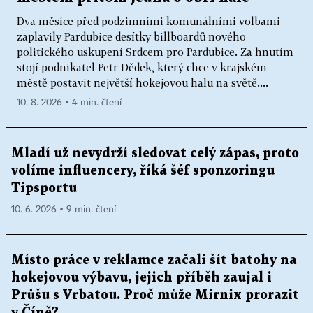
Dva měsíce před podzimními komunálními volbami
zaplavily Pardubice desítky billboardů nového
politického uskupení Srdcem pro Pardubice. Za hnutím
stojí podnikatel Petr Dědek, který chce v krajském
městě postavit největší hokejovou halu na světě....
10. 8. 2026 ▪ 4 min. čtení
Mladí už nevydrží sledovat celý zápas, proto
volíme influencery, říká šéf sponzoringu
Tipsportu
10. 6. 2026 ▪ 9 min. čtení
Místo práce v reklamce začali šít batohy na
hokejovou výbavu, jejich příběh zaujal i
Průšu s Vrbatou. Proč může Mirnix prorazit
v Číně?