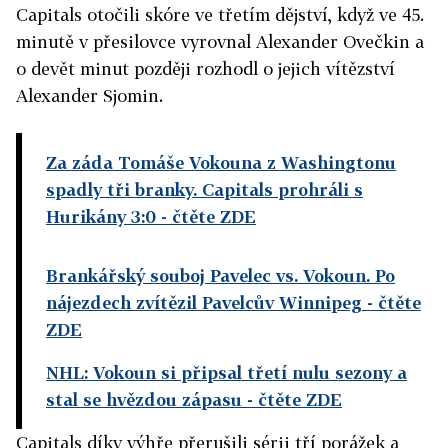
Capitals otočili skóre ve třetím dějství, když ve 45.
minutě v přesilovce vyrovnal Alexander Ovečkin a
o devět minut později rozhodl o jejich vítězství
Alexander Sjomin.
Za záda Tomáše Vokouna z Washingtonu
spadly tři branky. Capitals prohráli s
Hurikány 3:0
- čtěte ZDE
Brankářský souboj Pavelec vs. Vokoun. Po
nájezdech zvítězil Pavelcův Winnipeg
- čtěte
ZDE
NHL: Vokoun si připsal třetí nulu sezony a
stal se hvězdou zápasu
- čtěte ZDE
Capitals díky výhře přerušili sérii tří porážek a