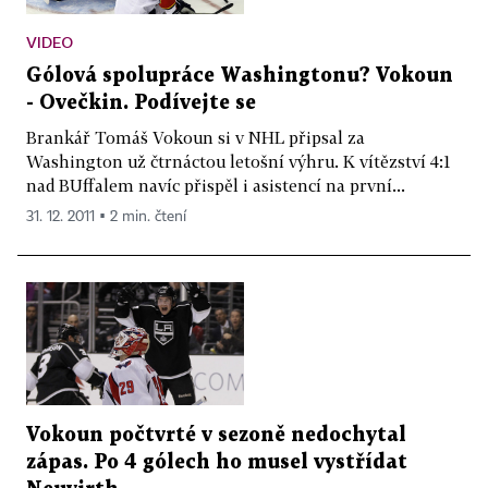
VIDEO
Gólová spolupráce Washingtonu? Vokoun
- Ovečkin. Podívejte se
Brankář Tomáš Vokoun si v NHL připsal za
Washington už čtrnáctou letošní výhru. K vítězství 4:1
nad BUffalem navíc přispěl i asistencí na první...
31. 12. 2011 ▪ 2 min. čtení
Vokoun počtvrté v sezoně nedochytal
zápas. Po 4 gólech ho musel vystřídat