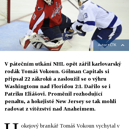
Autor ▪
ČTK
V pátečním utkání NHL opět zářil karlovarský
rodák Tomáš Vokoun. Gólman Capitals si
připsal 22 zákroků a zasloužil se o výhru
Washingtonu nad Floridou 2:1. Dařilo se i
Patriku Eliášovi. Proměnil rozhodující
penaltu, a hokejisté New Jersey se tak mohli
radovat z vítězství nad Anaheimem.
okejový brankář Tomáš Vokoun vychytal v