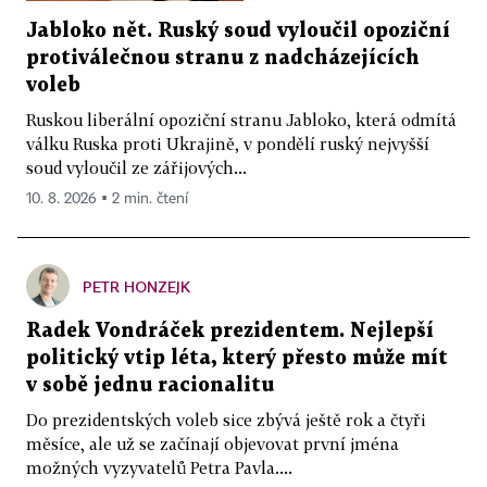
Jabloko nět. Ruský soud vyloučil opoziční
protiválečnou stranu z nadcházejících
voleb
Ruskou liberální opoziční stranu Jabloko, která odmítá
válku Ruska proti Ukrajině, v pondělí ruský nejvyšší
soud vyloučil ze zářijových...
10. 8. 2026 ▪ 2 min. čtení
PETR HONZEJK
Radek Vondráček prezidentem. Nejlepší
politický vtip léta, který přesto může mít
v sobě jednu racionalitu
Do prezidentských voleb sice zbývá ještě rok a čtyři
měsíce, ale už se začínají objevovat první jména
možných vyzyvatelů Petra Pavla....