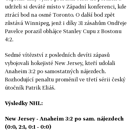
udrželi si deváté místo v Západní konferenci, kde
ztrácí bod na osmé Toronto. O další bod zpět
zůstává Winnipeg, jenž i díky 31 zásahům Ondřeje
Pavelce porazil obhájce Stanley Cupu z Bostonu
4:2.
Sedmé vítězství z posledních devíti zápasů
vybojovali hokejisté New Jersey, kteří udolali
Anaheim 3:2 po samostatných nájezdech.
Rozhodující penaltu proměnil ve třetí sérii český
útočník Patrik Eliáš.
Výsledky NHL:
New Jersey - Anaheim 3:2 po sam. nájezdech
(0:0, 2:1, 0:1 - 0:0)