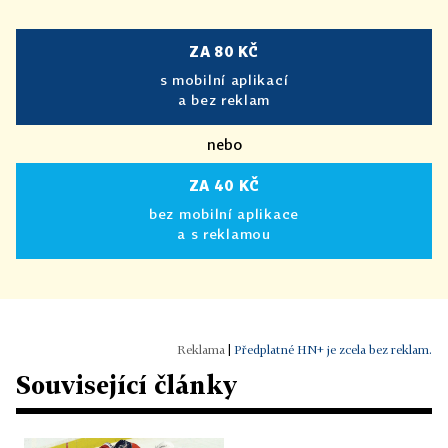
ZA 80 KČ
s mobilní aplikací
a bez reklam
nebo
ZA 40 KČ
bez mobilní aplikace
a s reklamou
|
Předplatné HN+ je zcela bez reklam.
Související články