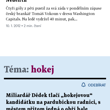
Neuvirth
Čtyři góly z pěti pustil za svá záda v pondělním zápase
český brankář Tomáš Vokoun v dresu Washington
Capitals. Na ledě vydržel 40 minut, pak...
10. 1. 2012 ▪ 2 min. čtení
Téma:
hokej
ODEBÍRAT
Miliardář Dědek tlačí „hokejovou“
kandidátku na pardubickou radnici, s
městem přitom jedná o obří hale