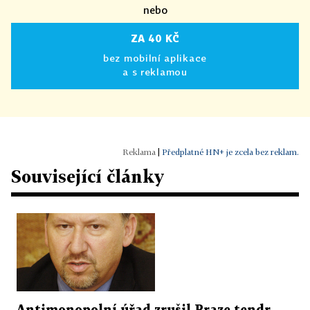
nebo
ZA 40 KČ
bez mobilní aplikace
a s reklamou
|
Předplatné HN+ je zcela bez reklam.
Související články