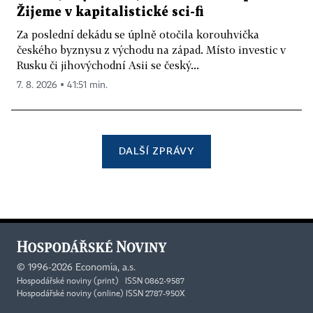
Žijeme v kapitalistické sci-fi
Za poslední dekádu se úplně otočila korouhvička
českého byznysu z východu na západ. Místo investic v
Rusku či jihovýchodní Asii se český...
7. 8. 2026 ▪ 41:51 min.
DALŠÍ ZPRÁVY
©
1996-2026
Economia, a.s.
Hospodářské noviny (print) ISSN 0862-9587
Hospodářské noviny (online) ISSN 2787-950X