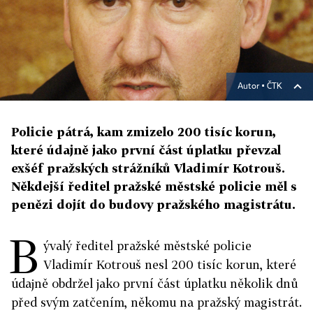
Autor ▪
ČTK
Policie pátrá, kam zmizelo 200 tisíc korun,
které údajně jako první část úplatku převzal
exšéf pražských strážníků Vladimír Kotrouš.
Někdejší ředitel pražské městské policie měl s
penězi dojít do budovy pražského magistrátu.
B
ývalý ředitel pražské městské policie
Vladimír Kotrouš nesl 200 tisíc korun, které
údajně obdržel jako první část úplatku několik dnů
před svým zatčením, někomu na pražský magistrát.