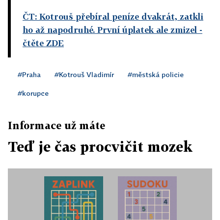
ČT: Kotrouš přebíral peníze dvakrát, zatkli
ho až napodruhé. První úplatek ale zmizel
-
čtěte ZDE
#Praha
#Kotrouš Vladimír
#městská policie
#korupce
Informace už máte
Teď je čas procvičit mozek