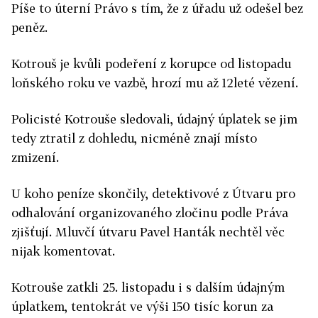
Píše to úterní Právo s tím, že z úřadu už odešel bez
peněz.
Kotrouš je kvůli podeření z korupce od listopadu
loňského roku ve vazbě, hrozí mu až 12leté vězení.
Policisté Kotrouše sledovali, údajný úplatek se jim
tedy ztratil z dohledu, nicméně znají místo
zmizení.
U koho peníze skončily, detektivové z Útvaru pro
odhalování organizovaného zločinu podle Práva
zjišťují. Mluvčí útvaru Pavel Hanták nechtěl věc
nijak komentovat.
Kotrouše zatkli 25. listopadu i s dalším údajným
úplatkem, tentokrát ve výši 150 tisíc korun za