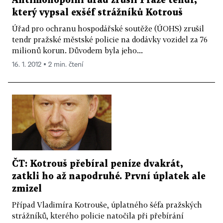
Antimonopolní úřad zrušil Praze tendr,
který vypsal exšéf strážníků Kotrouš
Úřad pro ochranu hospodářské soutěže (ÚOHS) zrušil
tendr pražské městské policie na dodávky vozidel za 76
milionů korun. Důvodem byla jeho...
16. 1. 2012 ▪ 2 min. čtení
ČT: Kotrouš přebíral peníze dvakrát,
zatkli ho až napodruhé. První úplatek ale
zmizel
Případ Vladimíra Kotrouše, úplatného šéfa pražských
strážníků, kterého policie natočila při přebírání