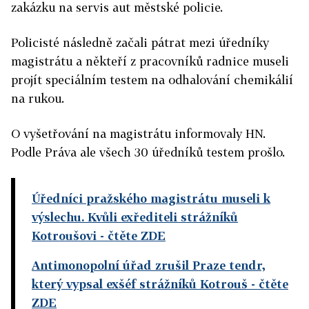
zakázku na servis aut městské policie.
Policisté následně začali pátrat mezi úředníky
magistrátu a někteří z pracovníků radnice museli
projít speciálním testem na odhalování chemikálií
na rukou.
O vyšetřování na magistrátu informovaly HN.
Podle Práva ale všech 30 úředníků testem prošlo.
Úředníci pražského magistrátu museli k
výslechu. Kvůli exřediteli strážníků
Kotroušovi
- čtěte ZDE
Antimonopolní úřad zrušil Praze tendr,
který vypsal exšéf strážníků Kotrouš
- čtěte
ZDE