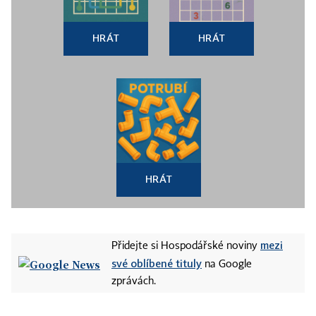
HRÁT
HRÁT
HRÁT
mezi
Přidejte si Hospodářské noviny
své oblíbené tituly
na Google
zprávách.