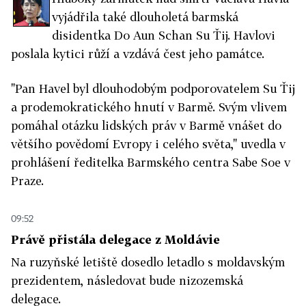
vyjádřila také dlouholetá barmská
disidentka Do Aun Schan Su Ťij. Havlovi
poslala kytici růží a vzdává čest jeho památce.
"Pan Havel byl dlouhodobým podporovatelem Su Ťij
a prodemokratického hnutí v Barmě. Svým vlivem
pomáhal otázku lidských práv v Barmě vnášet do
většího povědomí Evropy i celého světa," uvedla v
prohlášení ředitelka Barmského centra Sabe Soe v
Praze.
09:52
Právě přistála delegace z Moldávie
Na ruzyňské letiště dosedlo letadlo s moldavským
prezidentem, následovat bude nizozemská
delegace.