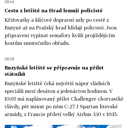
08:46
Cestu z letiště na Hrad lemují policisté
Křižovatky a klíčové dopravní uzly po cestě z
Ruzyně až na Pražský hrad hlídají policisté. Jsou
připraveni vypínat semafory kvůli projíždějícím
hostům smutečního obřadu.
08:58
Ruzyňské letiště se připravuje na přílet
státníků
Ruzyňské letiště čeká největší nápor vládních
speciálů mezi desátou a jedenáctou hodinou. V
10:05 má naplánovaný přílet Challenger chorvastké
vlávdy, pět minut po něm C-27 J Spartan litevské
armády, z Francie přiletí velký Airbus 330 v 10:15.