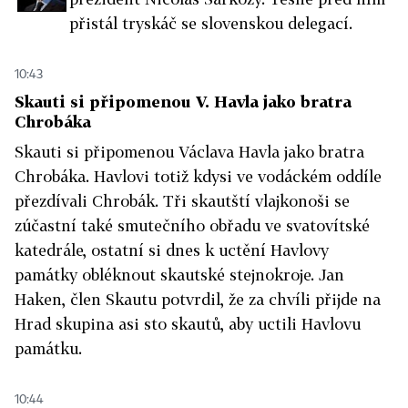
přistál tryskáč se slovenskou delegací.
10:43
Skauti si připomenou V. Havla jako bratra
Chrobáka
Skauti si připomenou Václava Havla jako bratra
Chrobáka. Havlovi totiž kdysi ve vodáckém oddíle
přezdívali Chrobák. Tři skautští vlajkonoši se
zúčastní také smutečního obřadu ve svatovítské
katedrále, ostatní si dnes k uctění Havlovy
památky obléknout skautské stejnokroje. Jan
Haken, člen Skautu potvrdil, že za chvíli přijde na
Hrad skupina asi sto skautů, aby uctili Havlovu
památku.
10:44