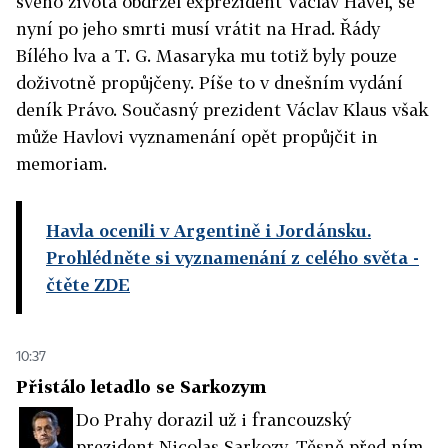
svého života obdržel exprezident Václav Havel, se
nyní po jeho smrti musí vrátit na Hrad. Řády
Bílého lva a T. G. Masaryka mu totiž byly pouze
doživotně propůjčeny. Píše to v dnešním vydání
deník Právo. Současný prezident Václav Klaus však
může Havlovi vyznamenání opět propůjčit in
memoriam.
Havla ocenili v Argentině i Jordánsku.
Prohlédněte si vyznamenání z celého světa
-
čtěte ZDE
10:37
Přistálo letadlo se Sarkozym
Do Prahy dorazil už i francouzský
prezident Nicolas Sarkozy. Těsně před ním