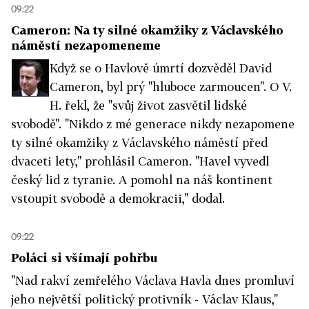
09:22
Cameron: Na ty silné okamžiky z Václavského
náměstí nezapomeneme
Když se o Havlově úmrtí dozvěděl David
Cameron, byl prý "hluboce zarmoucen". O V.
H. řekl, že "svůj život zasvětil lidské
svobodě". "Nikdo z mé generace nikdy nezapomene
ty silné okamžiky z Václavského náměstí před
dvaceti lety," prohlásil Cameron. "Havel vyvedl
český lid z tyranie. A pomohl na náš kontinent
vstoupit svobodě a demokracii," dodal.
09:22
Poláci si všímají pohřbu
"Nad rakví zemřelého Václava Havla dnes promluví
jeho největší politický protivník - Václav Klaus,"