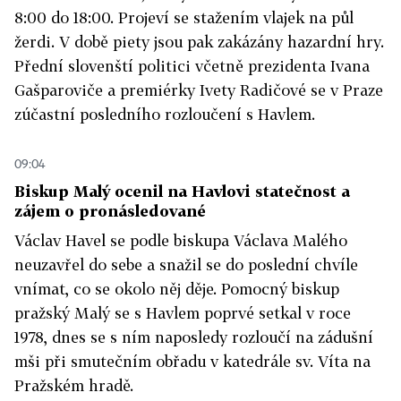
8:00 do 18:00. Projeví se stažením vlajek na půl
žerdi. V době piety jsou pak zakázány hazardní hry.
Přední slovenští politici včetně prezidenta Ivana
Gašparoviče a premiérky Ivety Radičové se v Praze
zúčastní posledního rozloučení s Havlem.
09:04
Biskup Malý ocenil na Havlovi statečnost a
zájem o pronásledované
Václav Havel se podle biskupa Václava Malého
neuzavřel do sebe a snažil se do poslední chvíle
vnímat, co se okolo něj děje. Pomocný biskup
pražský Malý se s Havlem poprvé setkal v roce
1978, dnes se s ním naposledy rozloučí na zádušní
mši při smutečním obřadu v katedrále sv. Víta na
Pražském hradě.