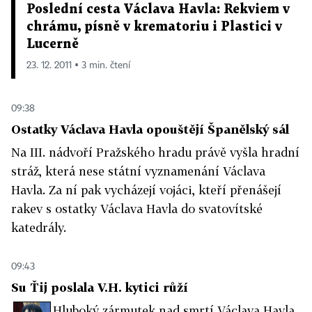
Poslední cesta Václava Havla: Rekviem v
chrámu, písně v krematoriu i Plastici v
Lucerně
23. 12. 2011 ▪ 3 min. čtení
09:38
Ostatky Václava Havla opouštějí Španělský sál
Na III. nádvoří Pražského hradu právě vyšla hradní
stráž, která nese státní vyznamenání Václava
Havla. Za ní pak vycházejí vojáci, kteří přenášejí
rakev s ostatky Václava Havla do svatovítské
katedrály.
09:43
Su Ťij poslala V.H. kytici růží
Hluboký zármutek nad smrtí Václava Havla