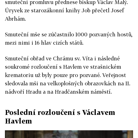
smuteční promluvu přednese biskup Václav Malý.
Úryvek ze starozákonní knihy Job přečetl Josef
Abrhám.
Smuteční mše se zúčastnilo 1000 pozvaných hostů,
mezi nimi i 16 hlav cizích států.
Smuteční obřad ve Chrámu sv. Víta i následné
soukromé rozloučení s Havlem ve strašnickém
krematoriu už byly pouze pro pozvané. Veřejnost
sledovala mši na velkoplošných obrazovkách na II.
nádvoří Hradu a na Hradčanském náměstí.
Poslední rozloučení s Václavem
Havlem