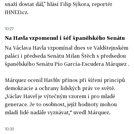
snaží dostat dál," hlásí Filip Sýkora, reportér
IHNED.cz.
10:27
Na Havla vzpomenul i šéf španělského Senátu
Na Václava Havla vzpomínal dnes ve Valdštejnském
paláci i předseda Senátu Milan Štěch s předsedou
španělského Senátu Pío García-Escudera Márquez .
Márquez ocenil Havlův přínos při šíření principů
demokracie a ochrany lidských práv ve světě.
„Václav Havel je výtečným vzorem i pro mladé
generace. Je to osobnost, jejíž hodnoty mohou
mladí lidé nadále vyznávat,“ uvedl Márquez.
10:30