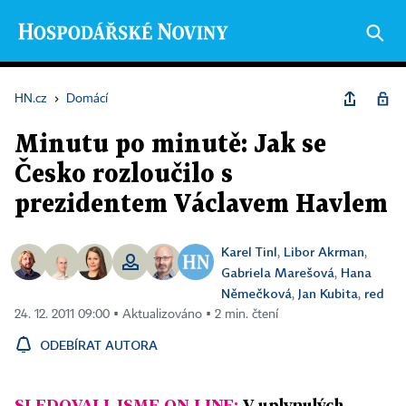
HN.cz
›
Domácí
Minutu po minutě: Jak se
Česko rozloučilo s
prezidentem Václavem Havlem
Karel Tinl
Libor Akrman
,
,
Gabriela Marešová
Hana
,
Němečková
Jan Kubita
red
,
,
24. 12. 2011 09:00 ▪ Aktualizováno ▪ 2 min. čtení
ODEBÍRAT AUTORA
SLEDOVALI JSME ON-LINE:
V uplynulých