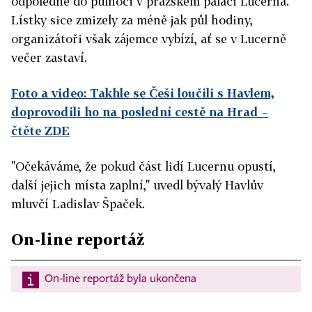
odpoledne do půlnoci v pražském paláci Lucerna.
Lístky sice zmizely za méně jak půl hodiny,
organizátoři však zájemce vybízí, ať se v Lucerně
večer zastaví.
Foto a video: Takhle se Češi loučili s Havlem,
doprovodili ho na poslední cestě na Hrad
–
čtěte ZDE
"Očekáváme, že pokud část lidí Lucernu opustí,
další jejich místa zaplní," uvedl bývalý Havlův
mluvčí Ladislav Špaček.
On-line reportáž
On-line reportáž byla ukončena