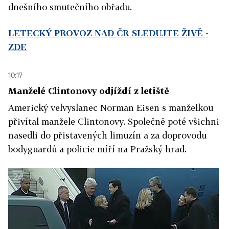
dnešního smutečního obřadu.
LETECKÝ PROVOZ NAD ČR SLEDUJTE ŽIVĚ -
ZDE
10:17
Manželé Clintonovy odjíždí z letiště
Americký velvyslanec Norman Eisen s manželkou
přivítal manžele Clintonovy. Společně poté všichni
nasedli do přistavených limuzín a za doprovodu
bodyguardů a policie míří na Pražský hrad.