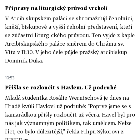
Přípravy na liturgický průvod vrcholí
V Arcibiskupském paláci se shromažďují řeholníci,
kněží, biskupové a vyšší řeholní představení, kteří
se zúčastní liturgického průvodu. Ten vyjde z kaple
Arcibiskupského paláce směrem do Chrámu sv.
Víta v 11:30. V jeho čele půjde pražský arcibiskup
Dominik Duka.
10:53
Přišla se rozloučit s Havlem. Už podruhé
Mladá studentka Rosálie Wernischová je dnes na
Hradě kvůli Havlovi už podruhé: "Poprvé jsme se s
kamarádkou přišly rozloučit už včera. Havel byl pro
nás jak významným politikem, tak umělcem. Nelze
říct, co bylo důležitější," řekla Filipu Sýkorovi z
IHNED.cz.