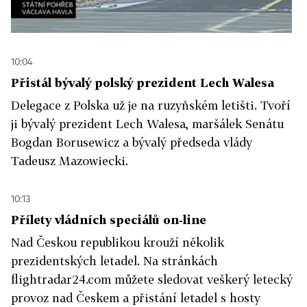
10:04
Přistál bývalý polský prezident Lech Walesa
Delegace z Polska už je na ruzyňském letišti. Tvoří
ji
bývalý prezident Lech Walesa,
maršálek Senátu
Bogdan Borusewicz
a bývalý předseda vlády
Tadeusz Mazowiecki.
10:13
Přílety vládních speciálů on-line
Nad Českou republikou krouží několik
prezidentských letadel. Na stránkách
flightradar24.com můžete sledovat veškerý letecký
provoz nad Českem a přistání letadel s hosty