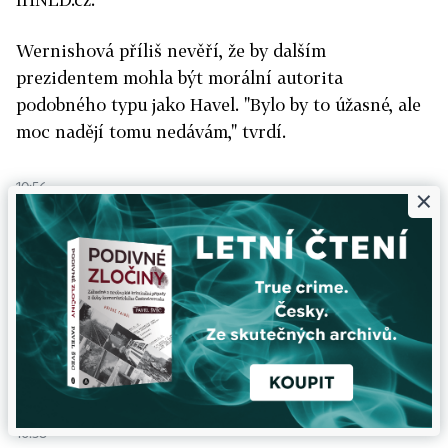
Wernishová příliš nevěří, že by dalším
prezidentem mohla být morální autorita
podobného typu jako Havel. "Bylo by to úžasné, ale
moc nadějí tomu nedávám," tvrdí.
10:56
×
Na letišti přistálo letadlo s německým
prezidentem
Do Prahy dorazila i německá delegace v čele s
prezidentem Christianem Wulffem.
V české metropoli již jsou také
korunní princ
Belgie a místopředseda belgické vlády.
10:58