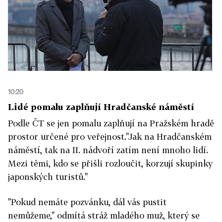
10:20
Lidé pomalu zaplňují Hradčanské náměstí
Podle ČT se jen pomalu zaplňují na Pražském hradě
prostor určené pro veřejnost."Jak na Hradčanském
náměstí, tak na II. nádvoří zatím není mnoho lidí.
Mezi těmi, kdo se přišli rozloučit, korzují skupinky
japonských turistů."
"Pokud nemáte pozvánku, dál vás pustit
nemůžeme," odmítá stráž mladého muž, který se