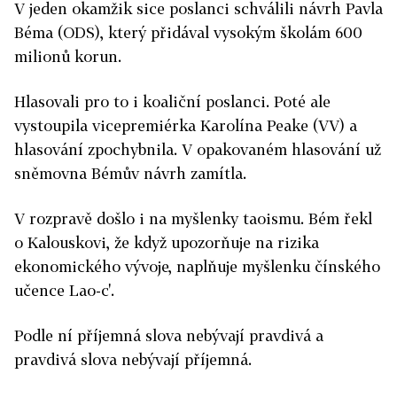
V jeden okamžik sice poslanci schválili návrh Pavla
Béma (ODS), který přidával vysokým školám 600
milionů korun.
Hlasovali pro to i koaliční poslanci. Poté ale
vystoupila vicepremiérka Karolína Peake (VV) a
hlasování zpochybnila. V opakovaném hlasování už
sněmovna Bémův návrh zamítla.
V rozpravě došlo i na myšlenky taoismu. Bém řekl
o Kalouskovi, že když upozorňuje na rizika
ekonomického vývoje, naplňuje myšlenku čínského
učence Lao-c'.
Podle ní příjemná slova nebývají pravdivá a
pravdivá slova nebývají příjemná.