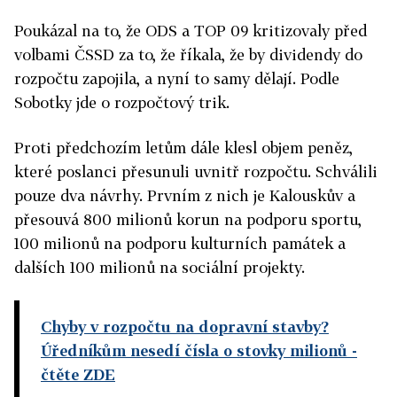
Poukázal na to, že ODS a TOP 09 kritizovaly před
volbami ČSSD za to, že říkala, že by dividendy do
rozpočtu zapojila, a nyní to samy dělají. Podle
Sobotky jde o rozpočtový trik.
Proti předchozím letům dále klesl objem peněz,
které poslanci přesunuli uvnitř rozpočtu. Schválili
pouze dva návrhy. Prvním z nich je Kalouskův a
přesouvá 800 milionů korun na podporu sportu,
100 milionů na podporu kulturních památek a
dalších 100 milionů na sociální projekty.
Chyby v rozpočtu na dopravní stavby?
Úředníkům nesedí čísla o stovky milionů
-
čtěte ZDE