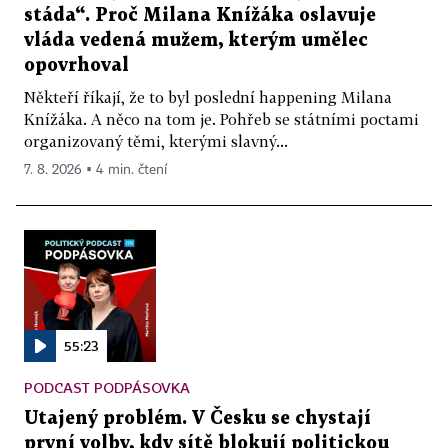
stáda“. Proč Milana Knížáka oslavuje
vláda vedená mužem, kterým umělec
opovrhoval
Někteří říkají, že to byl poslední happening Milana
Knížáka. A něco na tom je. Pohřeb se státními poctami
organizovaný těmi, kterými slavný...
7. 8. 2026 ▪ 4 min. čtení
55:23
PODCAST PODPÁSOVKA
Utajený problém. V Česku se chystají
první volby, kdy sítě blokují politickou