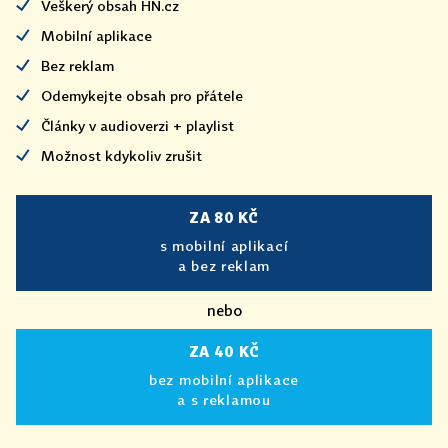
Veškerý obsah HN.cz
Mobilní aplikace
Bez reklam
Odemykejte obsah pro přátele
Články v audioverzi + playlist
Možnost kdykoliv zrušit
ZA 80 KČ
s mobilní aplikací
a bez reklam
nebo
ZA 40 KČ
bez mobilní aplikace
a s reklamou