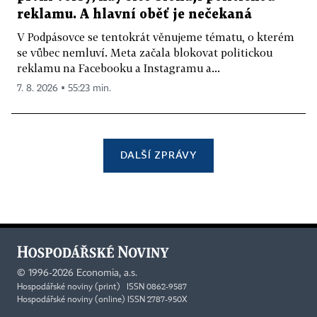
reklamu. A hlavní oběť je nečekaná
V Podpásovce se tentokrát věnujeme tématu, o kterém
se vůbec nemluví. Meta začala blokovat politickou
reklamu na Facebooku a Instagramu a...
7. 8. 2026 ▪ 55:23 min.
DALŠÍ ZPRÁVY
©
1996-2026
Economia, a.s.
Hospodářské noviny (print) ISSN 0862-9587
Hospodářské noviny (online) ISSN 2787-950X