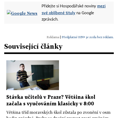
mezi
Přidejte si Hospodářské noviny
své oblíbené tituly
na Google
zprávách.
|
Předplatné HN+ je zcela bez reklam.
Související články
Stávka učitelů v Praze? Většina škol
začala s vyučováním klasicky v 8:00
Většina tříd moravských škol zůstala po zvonění v osm
hodin prázdná. Prahy se dnešní protest proti změnám