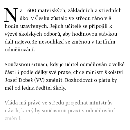
N
a 1 600 mateřských, základních a středních
škol v Česku zůstalo ve středu ráno v 8
hodin uzavřených. Jejich učitelé se připojili k
výzvě školských odborů, aby hodinovou stávkou
dali najevo, že nesouhlasí se změnou v tarifním
odměňování.
Současnou situaci, kdy je učitel odměňován z velké
části i podle délky své praxe, chce ministr školství
Josef Dobeš (VV) změnit. Rozhodovat o platu by
měl od ledna ředitel školy.
Vláda má právě ve středu projednat ministrův
návrh, který by současnou praxi v odměňování
změnil.