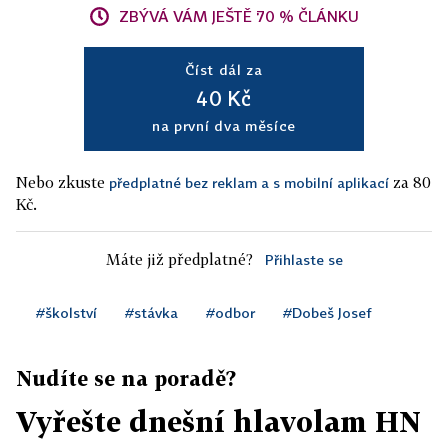
ZBÝVÁ VÁM JEŠTĚ 70 % ČLÁNKU
Číst dál za
40 Kč
na první dva měsíce
Nebo zkuste
za 80
předplatné bez reklam a s mobilní aplikací
Kč.
Máte již předplatné?
Přihlaste se
#školství
#stávka
#odbor
#Dobeš Josef
Nudíte se na poradě?
Vyřešte dnešní hlavolam HN