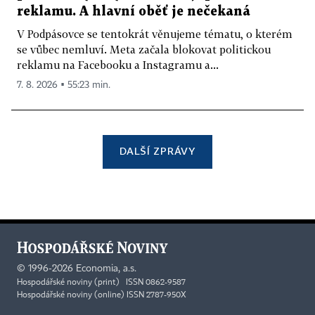
reklamu. A hlavní oběť je nečekaná
V Podpásovce se tentokrát věnujeme tématu, o kterém
se vůbec nemluví. Meta začala blokovat politickou
reklamu na Facebooku a Instagramu a...
7. 8. 2026 ▪ 55:23 min.
DALŠÍ ZPRÁVY
©
1996-2026
Economia, a.s.
Hospodářské noviny (print) ISSN 0862-9587
Hospodářské noviny (online) ISSN 2787-950X