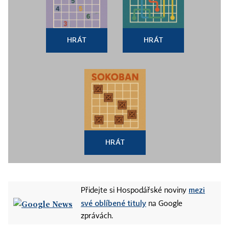
HRÁT
HRÁT
HRÁT
mezi
Přidejte si Hospodářské noviny
své oblíbené tituly
na Google
zprávách.