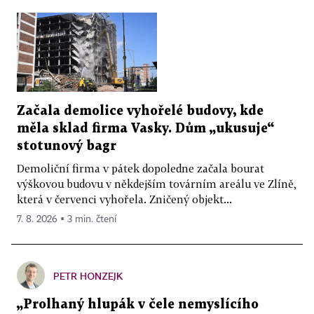
Začala demolice vyhořelé budovy, kde
měla sklad firma Vasky. Dům „ukusuje“
stotunový bagr
Demoliční firma v pátek dopoledne začala bourat
výškovou budovu v někdejším továrním areálu ve Zlíně,
která v červenci vyhořela. Zničený objekt...
7. 8. 2026 ▪ 3 min. čtení
PETR HONZEJK
„Prolhaný hlupák v čele nemyslícího