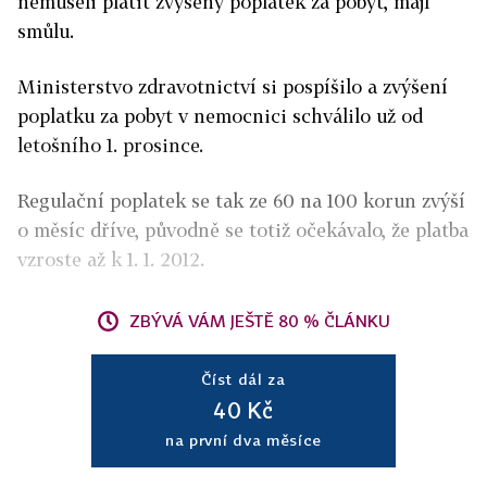
nemuseli platit zvýšený poplatek za pobyt, mají
smůlu.
Ministerstvo zdravotnictví si pospíšilo a zvýšení
poplatku za pobyt v nemocnici schválilo už od
letošního 1. prosince.
Regulační poplatek se tak ze 60 na 100 korun zvýší
o měsíc dříve, původně se totiž očekávalo, že platba
vzroste až k 1. 1. 2012.
ZBÝVÁ VÁM JEŠTĚ 80 % ČLÁNKU
Číst dál za
40 Kč
na první dva měsíce