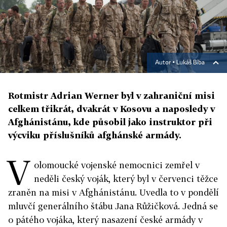
Autor ▪
Lukáš Bíba
Rotmistr Adrian Werner byl v zahraniční misi
celkem třikrát, dvakrát v Kosovu a naposledy v
Afghánistánu, kde působil jako instruktor při
výcviku příslušníků afghánské armády.
V
olomoucké vojenské nemocnici zemřel v
neděli český voják, který byl v červenci těžce
zraněn na misi v Afghánistánu. Uvedla to v pondělí
mluvčí generálního štábu Jana Růžičková. Jedná se
o pátého vojáka, který nasazení české armády v