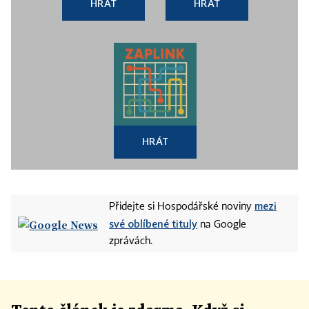
HRÁT
HRÁT
9. října 2011
- V olomoucké vojenské nemocnici
zemřel český voják, který byl v červenci těžce
zraněn na misi v Afghánistánu. Rotmistr z 2.
jednotky výcvikového a poradního týmu OMLT
utrpěl střelné poranění při útoku na českou
předsunutou základnu v provincii Vardak. Jde o
pátého vojáka, který nasazení české armády v
HRÁT
Afghánistánu zaplatil životem.
zdroj:ČTK
mezi
Přidejte si Hospodářské noviny
své oblíbené tituly
na Google
zprávách.