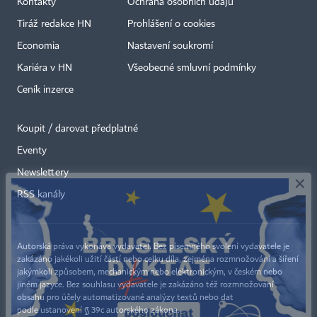
Kontakty
Ochrana osobních údajů
Tiráž redakce HN
Prohlášení o cookies
Economia
Nastavení soukromí
Kariéra v HN
Všeobecné smluvní podmínky
Ceník inzerce
Koupit / darovat předplatné
Eventy
×
Newslettery
RSS kanály
Autorská práva vykonává vydavatel. Bez písemného svolení vydavatele je
zakázáno jakékoli užití částí nebo celku díla, zejména rozmnožování a šíření
jakýmkoli způsobem, mechanickým nebo elektronickým, v českém nebo
jiném jazyce. Bez souhlasu vydavatele je zakázáno též rozmnožování
obsahu pro účely automatizované analýzy textů nebo dat
podle ustanovení § 39c autorského zákona.