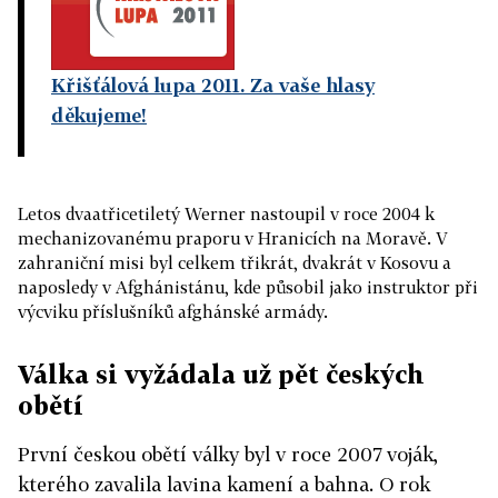
Křišťálová lupa 2011. Za vaše hlasy
děkujeme!
Letos dvaatřicetiletý Werner nastoupil v roce 2004 k
mechanizovanému praporu v Hranicích na Moravě. V
zahraniční misi byl celkem třikrát, dvakrát v Kosovu a
naposledy v Afghánistánu, kde působil jako instruktor při
výcviku příslušníků afghánské armády.
Válka si vyžádala už pět českých
obětí
První českou obětí války byl v roce 2007 voják,
kterého zavalila lavina kamení a bahna. O rok