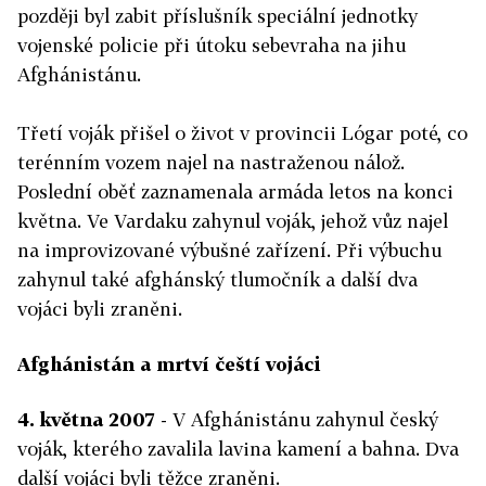
později byl zabit příslušník speciální jednotky
vojenské policie při útoku sebevraha na jihu
Afghánistánu.
Třetí voják přišel o život v provincii Lógar poté, co
terénním vozem najel na nastraženou nálož.
Poslední oběť zaznamenala armáda letos na konci
května. Ve Vardaku zahynul voják, jehož vůz najel
na improvizované výbušné zařízení. Při výbuchu
zahynul také afghánský tlumočník a další dva
vojáci byli zraněni.
Afghánistán a mrtví čeští vojáci
4. května 2007
- V Afghánistánu zahynul český
voják, kterého zavalila lavina kamení a bahna. Dva
další vojáci byli těžce zraněni.