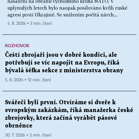
nasazeni na obranu východního křídla NATO. V
uplynulých letech bylo naopak posilováno kvůli ruské
agresi proti Ukrajině. Se snížením počítá návrh...
5. 8. 2026 ▪ 3 min. čtení
ROZHOVOR
Čeští zbrojaři jsou v dobré kondici, ale
potřebují se víc napojit na Evropu, říká
bývalá šéfka sekce z ministerstva obrany
5. 8. 2026 ▪ 12 min. čtení
Svářeči byli první. Otvíráme si dveře k
evropským zakázkám, říká manažerka české
zbrojovky, která začíná vyrábět pásové
obrněnce
30. 7. 2026 ▪ 3 min. čtení