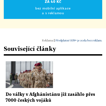
ZA 40 KČ
bez mobilní aplikace
a s reklamou
|
Předplatné HN+ je zcela bez reklam.
Související články
Do války v Afghánistánu již zasáhlo přes
7000 českých vojáků