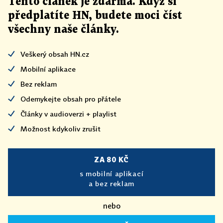
Tento článek
je
zdarma. Když si
předplatíte HN, budete moci číst
všechny naše články
.
Veškerý obsah HN.cz
Mobilní aplikace
Bez reklam
Odemykejte obsah pro přátele
Články v audioverzi + playlist
Možnost kdykoliv zrušit
ZA 80 KČ
s mobilní aplikací
a bez reklam
nebo