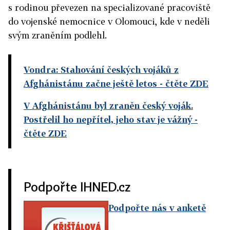
s rodinou převezen na specializované pracoviště
do vojenské nemocnice v Olomouci, kde v neděli
svým zraněním podlehl.
Vondra: Stahování českých vojáků z
Afghánistánu začne ještě letos
- čtěte ZDE
V Afghánistánu byl zraněn český voják.
Postřelil ho nepřítel, jeho stav je vážný
-
čtěte ZDE
Podpořte IHNED.cz
Podpořte nás v anketě