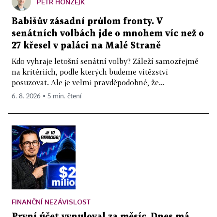
PETR HONZEJK
Babišův zásadní průlom fronty. V
senátních volbách jde o mnohem víc než o
27 křesel v paláci na Malé Straně
Kdo vyhraje letošní senátní volby? Záleží samozřejmě
na kritériích, podle kterých budeme vítězství
posuzovat. Ale je velmi pravděpodobné, že...
6. 8. 2026 ▪ 5 min. čtení
FINANČNÍ NEZÁVISLOST
První účet vynuloval za měsíc. Dnes má