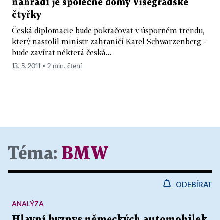
nahradí je společné domy Visegrádské
čtyřky
Česká diplomacie bude pokračovat v úsporném trendu,
který nastolil ministr zahraničí Karel Schwarzenberg -
bude zavírat některá česká...
13. 5. 2011 ▪ 2 min. čtení
Téma:
BMW
ODEBÍRAT
ANALÝZA
Hlavní byznys německých automobilek