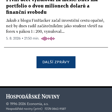
portfolio o dvou milionech dolarů a
finanční svobodu
Jakub z blogu FinHacker začal investiční cestu opačně,
než by dnes radil začátečníkům: jako student vletěl na
forex s pákou 1 : 200, vynuloval...
5. 8. 2026 ▪ 21:50 min.
DALŠÍ ZPRÁVY
©
1996-2026
Economia, a.s.
Hospodářské noviny (print) ISSN 0862-9587