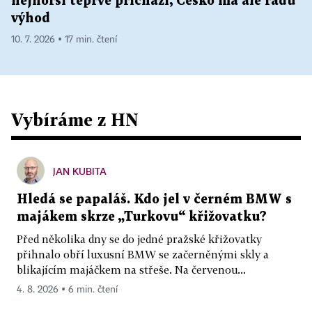
nejhorší teprve přichází, Česko má ale řadu
výhod
10. 7. 2026 ▪ 17 min. čtení
Vybíráme z HN
JAN KUBITA
Hledá se papaláš. Kdo jel v černém BMW s
majákem skrze „Turkovu“ křižovatku?
Před několika dny se do jedné pražské křižovatky
přihnalo obří luxusní BMW se začerněnými skly a
blikajícím majáčkem na střeše. Na červenou...
4. 8. 2026 ▪ 6 min. čtení