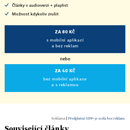
Články v audioverzi + playlist
Možnost kdykoliv zrušit
ZA 80 KČ
s mobilní aplikací
a bez reklam
nebo
ZA 40 KČ
bez mobilní aplikace
a s reklamou
|
Předplatné HN+ je zcela bez reklam.
Související články