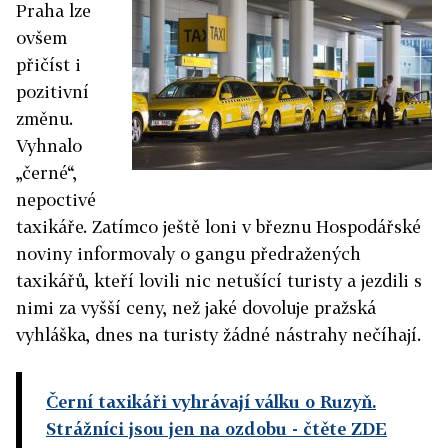
Praha lze
ovšem
přičíst i
pozitivní
změnu.
Vyhnalo
„černé“,
nepoctivé
taxikáře. Zatímco ještě loni v březnu Hospodářské
noviny informovaly o gangu předražených
taxikářů, kteří lovili nic netušící turisty a jezdili s
nimi za vyšší ceny, než jaké dovoluje pražská
vyhláška, dnes na turisty žádné nástrahy nečíhají.
Černí taxikáři vyhrávají válku o Ruzyň.
Strážníci jsou jen na ozdobu
- čtěte ZDE