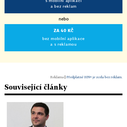
s mobilní aplikací
a bez reklam
nebo
ZA 40 KČ
bez mobilní aplikace
a s reklamou
|
Předplatné HN+ je zcela bez reklam.
Související články