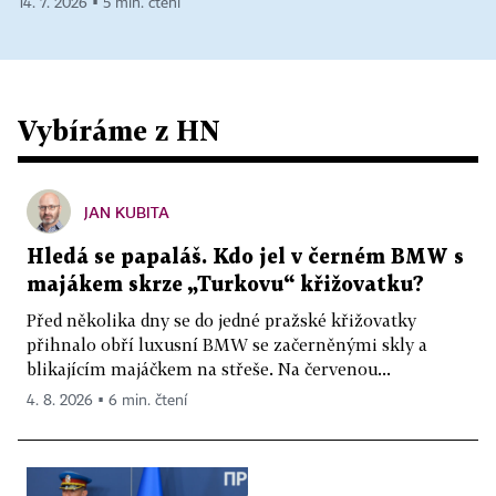
14. 7. 2026 ▪ 5 min. čtení
Vybíráme z HN
JAN KUBITA
Hledá se papaláš. Kdo jel v černém BMW s
majákem skrze „Turkovu“ křižovatku?
Před několika dny se do jedné pražské křižovatky
přihnalo obří luxusní BMW se začerněnými skly a
blikajícím majáčkem na střeše. Na červenou...
4. 8. 2026 ▪ 6 min. čtení