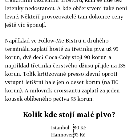
letenky nedostanou. A kde občerstvení také není
levné. Někteří provozovatelé tam dokonce ceny
ještě víc šponují.
Například ve Follow-Me Bistru u druhého
terminálu zaplatí hosté za třetinku piva už 95
korun, dvě deci Coca-Coly stojí 90 korun a
například třetinka čerstvého džusu přijde na 135
korun. Tolik kritizované presso zlevní oproti
vstupní letištní hale jen o deset korun (na 110
korun). A milovník croissantu zaplatí za jeden
kousek oblíbeného pečiva 95 korun.
Kolik kde stojí malé pivo?
Istanbul
80 Kč
Hannover
93 Kč