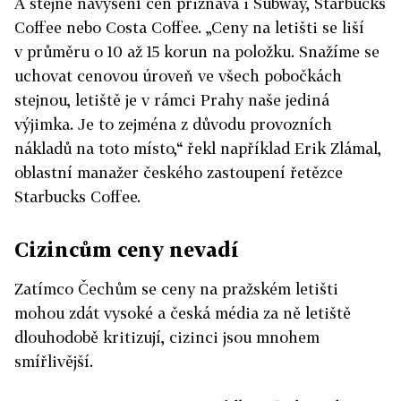
A stejné navýšení cen přiznává i Subway, Starbucks
Coffee nebo Costa Coffee. „Ceny na letišti se liší
v průměru o 10 až 15 korun na položku. Snažíme se
uchovat cenovou úroveň ve všech pobočkách
stejnou, letiště je v rámci Prahy naše jediná
výjimka. Je to zejména z důvodu provozních
nákladů na toto místo,“ řekl například Erik Zlámal,
oblastní manažer českého zastoupení řetězce
Starbucks Coffee.
Cizincům ceny nevadí
Zatímco Čechům se ceny na pražském letišti
mohou zdát vysoké a česká média za ně letiště
dlouhodobě kritizují, cizinci jsou mnohem
smířlivější.