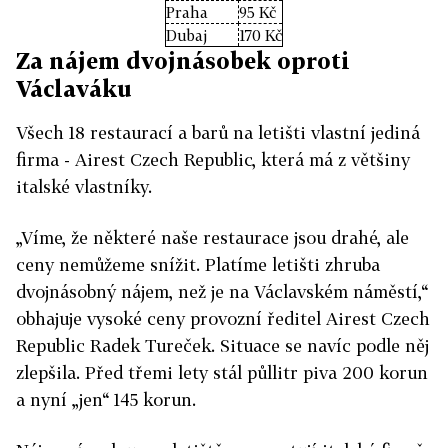
Praha
95 Kč
Dubaj
170 Kč
Za nájem dvojnásobek oproti
Václaváku
Všech 18 restaurací a barů na letišti vlastní jediná
firma - Airest Czech Republic, která má z většiny
italské vlastníky.
„Víme, že některé naše restaurace jsou drahé, ale
ceny nemůžeme snížit. Platíme letišti zhruba
dvojnásobný nájem, než je na Václavském náměstí,“
obhajuje vysoké ceny provozní ředitel Airest Czech
Republic Radek Tureček. Situace se navíc podle něj
zlepšila. Před třemi lety stál půllitr piva 200 korun
a nyní „jen“ 145 korun.