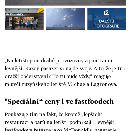
DALŠÍ 3
FOTOGRAFIE
„Na letišti jsou drahé provozovny a jsou tam i
levnější. Každý pasažér si najde svoje. A to, že je tu i
dražší občerstvení? To tu bude vždy,“ reaguje
mluvčí ruzyňského letiště Michaela Lagronová.
"Speciální“ ceny i ve fastfoodech
Poukazuje tím na fakt, že kromě „lepších“
restaurací a barů na letišti podnikají i levnější
fastfoodové řetězce jako McDonald´s, bageterie