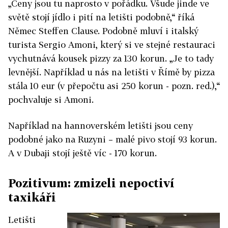
„Ceny jsou tu naprosto v pořádku. Všude jinde ve
světě stojí jídlo i pití na letišti podobně,“ říká
Němec Steffen Clause. Podobně mluví i italský
turista Sergio Amoni, který si ve stejné restauraci
vychutnává kousek pizzy za 130 korun. „Je to tady
levnější. Například u nás na letišti v Římě by pizza
stála 10 eur (v přepočtu asi 250 korun - pozn. red.),“
pochvaluje si Amoni.
Například na hannoverském letišti jsou ceny
podobné jako na Ruzyni – malé pivo stojí 93 korun.
A v Dubaji stojí ještě víc - 170 korun.
Pozitivum: zmizeli nepoctiví
taxikáři
Letišti