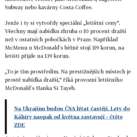
Subway nebo kavárny Costa Coffee.
Jenže i ty si vytvořily speciální „letištní ceny“.
Všechny mají nabídku zhruba o 10 procent dražší
než v ostatních pobočkách v Praze. Například
McMenu u McDonald´s běžně stojí 119 korun, na
letišti přijde na 139 korun.
„To je tím prostředím. Na prestižnějších místech je
prostě nabídka dražší,“ říká provozní letištního
McDonald´s Hanka Si Tayeb.
Na Ukrajinu budou ČSA létat častěji. Lety do
Káhiry naopak od května zastavují
- čtěte
ZDE