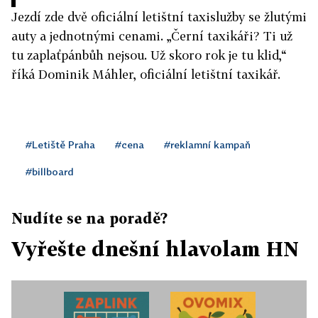
Jezdí zde dvě oficiální letištní taxislužby se žlutými
auty a jednotnými cenami. „Černí taxikáři? Ti už
tu zaplaťpánbůh nejsou. Už skoro rok je tu klid,“
říká Dominik Máhler, oficiální letištní taxikář.
#Letiště Praha
#cena
#reklamní kampaň
#billboard
Nudíte se na poradě?
Vyřešte dnešní hlavolam HN