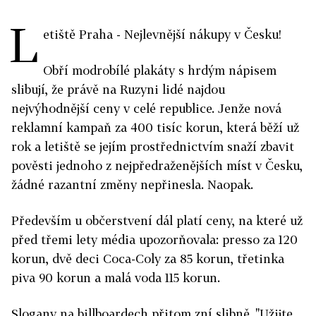
L
etiště Praha - Nejlevnější nákupy v Česku!
Obří modrobílé plakáty s hrdým nápisem
slibují, že právě na Ruzyni lidé najdou
nejvýhodnější ceny v celé republice. Jenže nová
reklamní kampaň za 400 tisíc korun, která běží už
rok a letiště se jejím prostřednictvím snaží zbavit
pověsti jednoho z nejpředraženějších míst v Česku,
žádné razantní změny nepřinesla. Naopak.
Především u občerstvení dál platí ceny, na které už
před třemi lety média upozorňovala: presso za 120
korun, dvě deci Coca-Coly za 85 korun, třetinka
piva 90 korun a malá voda 115 korun.
Slogany na billboardech přitom zní slibně. "Užijte