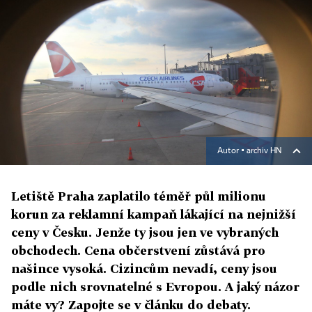
Autor ▪
archiv HN
Letiště Praha zaplatilo téměř půl milionu
korun za reklamní kampaň lákající na nejnižší
ceny v Česku. Jenže ty jsou jen ve vybraných
obchodech. Cena občerstvení zůstává pro
našince vysoká. Cizincům nevadí, ceny jsou
podle nich srovnatelné s Evropou. A jaký názor
máte vy? Zapojte se v článku do debaty.