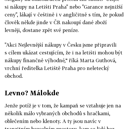
si nákupy na Letišti Praha" nebo "Garance nejnižší
ceny", lákají v češtině i v angličitně s tím, že pokud
člověk někde jinde v ČR nakoupí dané zboží
levněji, dostane zpět své peníze.
"Akci Nejlevnější nákupy v Česku jsme připravili
s cílem ukázat cestujícím, že i na letišti mohou být
nákupy finančně výhodné,“ říká Marta Guthová,
vrchní ředitelka Letiště Praha pro neletecký
obchod.
Levno? Málokde
Jenže potíž je v tom, že kampaň se vztahuje jen na
několik málo vybraných obchodů s hračkami,
oblečením nebo klenoty. A ty jsou navíc v
tranzitním bezcelním prostoru, kam se lidé bez