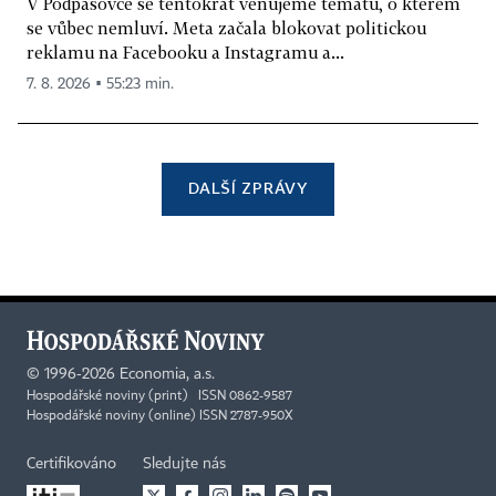
V Podpásovce se tentokrát věnujeme tématu, o kterém
se vůbec nemluví. Meta začala blokovat politickou
reklamu na Facebooku a Instagramu a...
7. 8. 2026 ▪ 55:23 min.
DALŠÍ ZPRÁVY
©
1996-2026
Economia, a.s.
Hospodářské noviny (print) ISSN 0862-9587
Hospodářské noviny (online) ISSN 2787-950X
Certifikováno
Sledujte nás