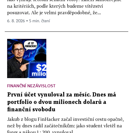
na kritériích, podle kterých budeme vítězství
posuzovat. Ale je velmi pravděpodobné, že...
6. 8. 2026 ▪ 5 min. čtení
FINANČNÍ NEZÁVISLOST
První účet vynuloval za měsíc. Dnes má
portfolio o dvou milionech dolarů a
finanční svobodu
Jakub z blogu FinHacker začal investiční cestu opačně,
než by dnes radil začátečníkům: jako student vletěl na
forex s pákou 1 : 200, vynuloval...