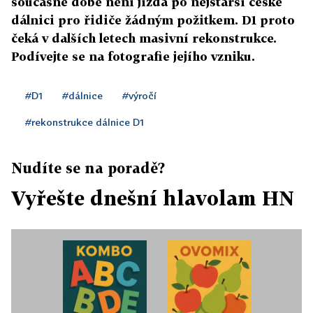
současné době není jízda po nejstarší české
dálnici pro řidiče žádným požitkem. D1 proto
čeká v dalších letech masivní rekonstrukce.
Podívejte se na fotografie jejího vzniku.
#D1
#dálnice
#výročí
#rekonstrukce dálnice D1
Nudíte se na poradě?
Vyřešte dnešní hlavolam HN