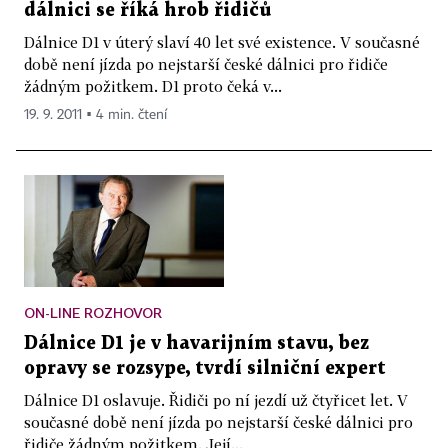
dálnici se říká hrob řidičů
Dálnice D1 v úterý slaví 40 let své existence. V současné
době není jízda po nejstarší české dálnici pro řidiče
žádným požitkem. D1 proto čeká v...
19. 9. 2011 ▪ 4 min. čtení
ON-LINE ROZHOVOR
Dálnice D1 je v havarijním stavu, bez
opravy se rozsype, tvrdí silniční expert
Dálnice D1 oslavuje. Řidiči po ní jezdí už čtyřicet let. V
současné době není jízda po nejstarší české dálnici pro
řidiče žádným požitkem. Její...