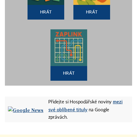
HRÁT
HRÁT
HRÁT
mezi
Přidejte si Hospodářské noviny
své oblíbené tituly
na Google
zprávách.