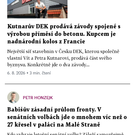
Kutnarův DEK prodává závody spojené s
výrobou příměsí do betonu. Kupcem je
nadnárodní kolos z Francie
Největší síť stavebnin v Česku DEK, kterou společně
vlastní Vít a Petra Kutnarovi, prodává část svého
byznysu. Konkrétně jde o dva závody...
6. 8. 2026 ▪ 3 min. čtení
PETR HONZEJK
Babišův zásadní průlom fronty. V
senátních volbách jde o mnohem víc než o
27 křesel v paláci na Malé Straně
Kdo vyhraje letošní senátní volby? Záleží samozřejmě