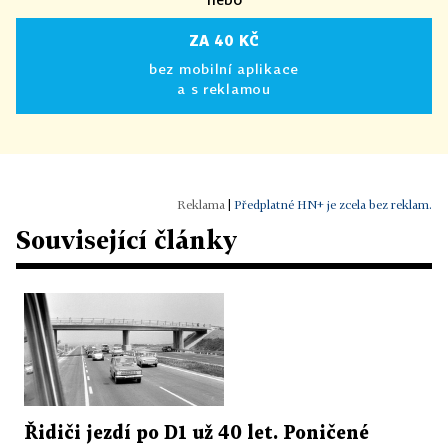
ZA 40 KČ
bez mobilní aplikace
a s reklamou
|
Předplatné HN+ je zcela bez reklam.
Související články
Řidiči jezdí po D1 už 40 let. Poničené