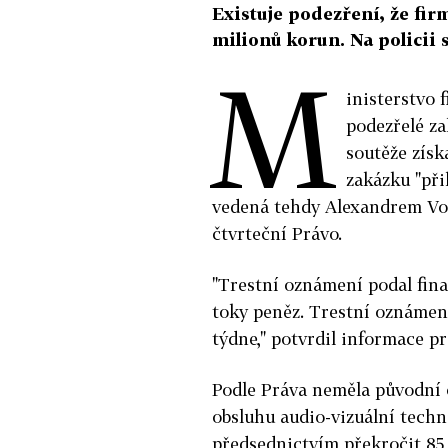
Existuje podezření, že fir
milionů korun. Na policii 
M
inisterstvo 
podezřelé za
soutěže získ
zakázku "při
vedená tehdy Alexandrem Vo
čtvrteční Právo.
"Trestní oznámení podal fina
toky peněz. Trestní oznámení
týdne," potvrdil informace p
Podle Práva neměla původní 
obsluhu audio-vizuální tech
předsednictvím překročit 85