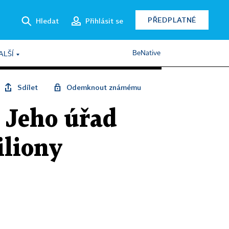
PŘEDPLATNÉ
Hledat
Přihlásit se
BeNative
ALŠÍ
Sdílet
Odemknout známému
 Jeho úřad
iliony