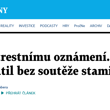
REALITY
INVESTICE
PODCASTY
HRY
PročNe
ARCHIV
D
 trestnímu oznámení.
til bez soutěže stam
mbera
PŘEHRÁT ČLÁNEK