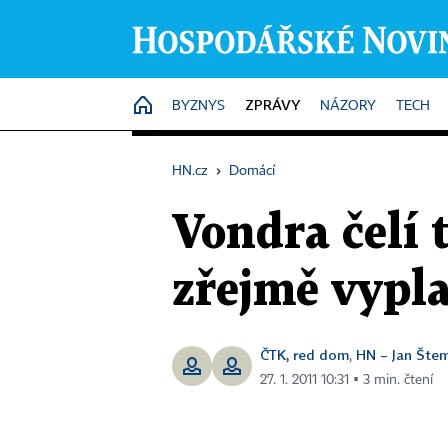
ZPRÁVY
HOME
BYZNYS
NÁZORY
TECH
HN.cz
›
Domácí
Vondra čelí
zřejmě vypla
ČTK, red dom
HN – Jan Šte
,
27. 1. 2011 10:31 ▪ 3 min. čtení