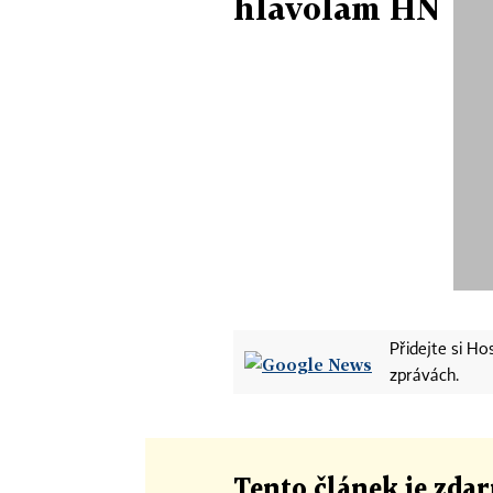
hlavolam HN
Přidejte si H
zprávách.
Tento článek
je
zdar