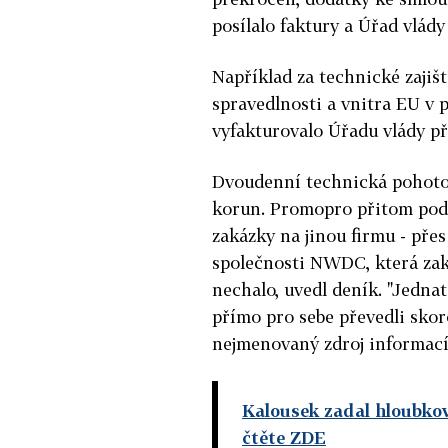
posílalo faktury a Úřad vlády
Například za technické zaji
spravedlnosti a vnitra EU 
vyfakturovalo Úřadu vlády př
Dvoudenní technická pohotov
korun. Promopro přitom podl
zakázky na jinou firmu - přes
společnosti NWDC, která zaká
nechalo, uvedl deník. "Jednat
přímo pro sebe převedli skoro
nejmenovaný zdroj informací
Kalousek zadal hloubkov
čtěte ZDE