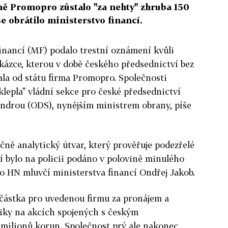
mě Promopro zůstalo "za nehty" zhruba 150
se obrátilo ministerstvo financí.
financí (MF) podalo trestní oznámení kvůli
kázce, kterou v době českého předsednictví bez
ala od státu firma Promopro. Společnosti
klepla" vládní sekce pro české předsednictví
ndrou (ODS), nynějším ministrem obrany, píše
čně analytický útvar, který prověřuje podezřelé
 bylo na policii podáno v polovině minulého
ro HN mluvčí ministerstva financí Ondřej Jakob.
částka pro uvedenou firmu za pronájem a
niky na akcích spojených s českým
 milionů korun. Společnost prý ale nakonec