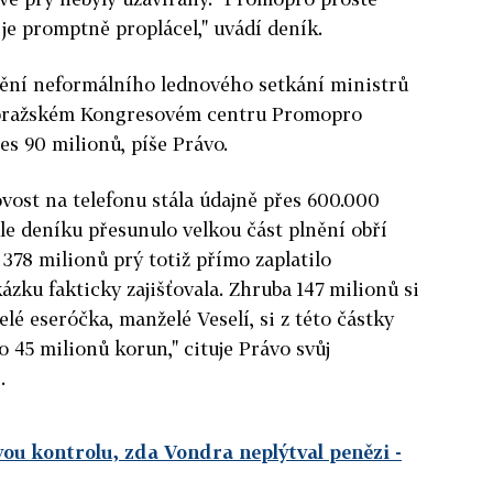
 je promptně proplácel," uvádí deník.
štění neformálního lednového setkání ministrů
v pražském Kongresovém centru Promopro
es 90 milionů, píše Právo.
ost na telefonu stála údajně přes 600.000
e deníku přesunulo velkou část plnění obří
 378 milionů prý totiž přímo zaplatilo
zku fakticky zajišťovala. Zhruba 147 milionů si
elé eseróčka, manželé Veselí, si z této částky
 45 milionů korun," cituje Právo svůj
.
ou kontrolu, zda Vondra neplýtval penězi
-