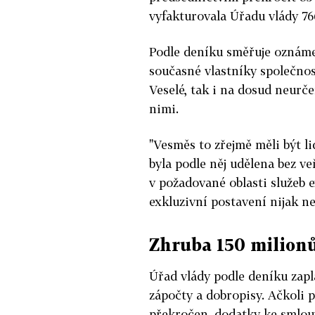
vyfakturovala Úřadu vlády 76
Podle deníku směřuje oznámen
současné vlastníky společno
Veselé, tak i na dosud neurče
nimi.
"Vesměs to zřejmě měli být li
byla podle něj udělena bez 
v požadované oblasti služeb e
exkluzivní postavení nijak ne
Zhruba 150 milionů
Úřad vlády podle deníku zapla
zápočty a dobropisy. Ačkoli
překročen, dodatky ke smlou