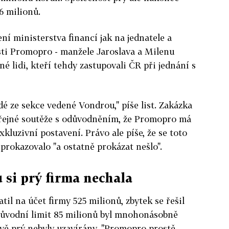
6 milionů.
í ministerstva financí jak na jednatele a
sti Promopro - manžele Jaroslava a Milenu
né lidi, kteří tehdy zastupovali ČR při jednání s
dé ze sekce vedené Vondrou," píše list. Zakázka
veřejné soutěže s odůvodněním, že Promopro má
xkluzivní postavení. Právo ale píše, že se toto
prokazovalo "a ostatně prokázat nešlo".
 si prý firma nechala
til na účet firmy 525 milionů, zbytek se řešil
 původní limit 85 milionů byl mnohonásobně
vě prý nebyly uzavírány. "Promopro prostě