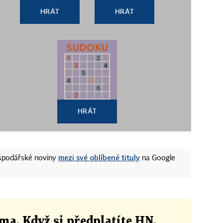
HRÁT
HRÁT
HRÁT
mezi své oblíbené tituly
ospodářské noviny
na Google
ma. Když si předplatíte HN,