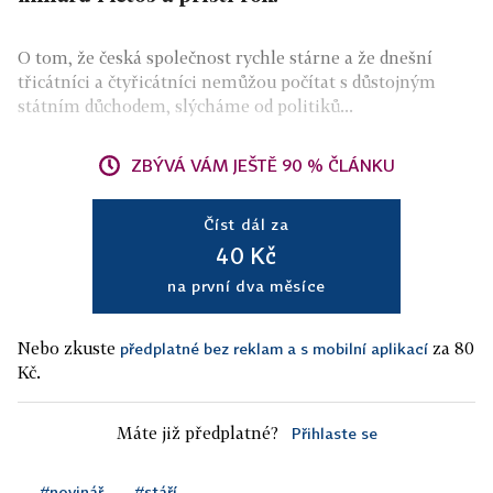
O tom, že česká společnost rychle stárne a že dnešní
třicátníci a čtyřicátníci nemůžou počítat s důstojným
státním důchodem, slýcháme od politiků...
ZBÝVÁ VÁM JEŠTĚ 90 % ČLÁNKU
Číst dál za
40 Kč
na první dva měsíce
Nebo zkuste
za 80
předplatné bez reklam a s mobilní aplikací
Kč.
Máte již předplatné?
Přihlaste se
#novinář
#stáří