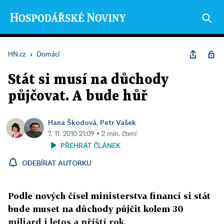
HN.cz
›
Domácí
Stát si musí na důchody
půjčovat. A bude hůř
Hana Škodová
Petr Vašek
,
7. 11. 2010 21:09 ▪ 2 min. čtení
PŘEHRÁT ČLÁNEK
ODEBÍRAT AUTORKU
Podle nových čísel ministerstva financí si stát
bude muset na důchody půjčit kolem 30
miliard i letos a příští rok.