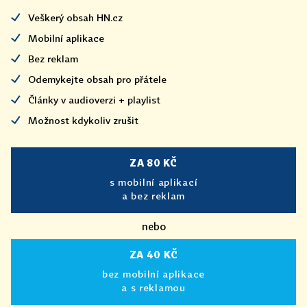
Veškerý obsah HN.cz
Mobilní aplikace
Bez reklam
Odemykejte obsah pro přátele
Články v audioverzi + playlist
Možnost kdykoliv zrušit
ZA 80 KČ
s mobilní aplikací
a bez reklam
nebo
ZA 40 KČ
bez mobilní aplikace
a s reklamou