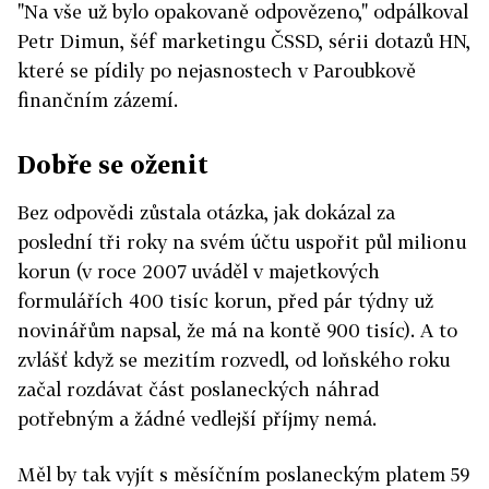
"Na vše už bylo opakovaně odpovězeno," odpálkoval
Petr Dimun, šéf marketingu ČSSD, sérii dotazů HN,
které se pídily po nejasnostech v Paroubkově
finančním zázemí.
Dobře se oženit
Bez odpovědi zůstala otázka, jak dokázal za
poslední tři roky na svém účtu uspořit půl milionu
korun (v roce 2007 uváděl v majetkových
formulářích 400 tisíc korun, před pár týdny už
novinářům napsal, že má na kontě 900 tisíc). A to
zvlášť když se mezitím rozvedl, od loňského roku
začal rozdávat část poslaneckých náhrad
potřebným a žádné vedlejší příjmy nemá.
Měl by tak vyjít s měsíčním poslaneckým platem 59