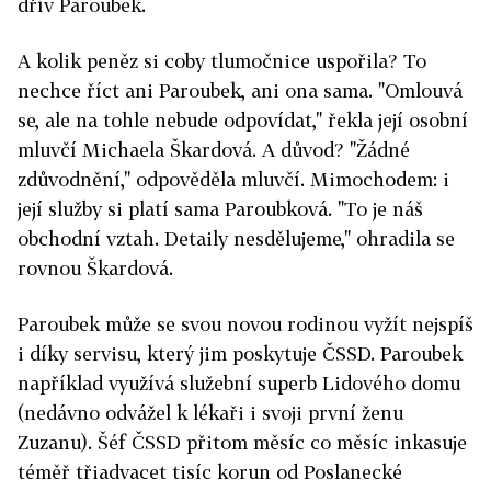
dřív Paroubek.
A kolik peněz si coby tlumočnice uspořila? To
nechce říct ani Paroubek, ani ona sama. "Omlouvá
se, ale na tohle nebude odpovídat," řekla její osobní
mluvčí Michaela Škardová. A důvod? "Žádné
zdůvodnění," odpověděla mluvčí. Mimochodem: i
její služby si platí sama Paroubková. "To je náš
obchodní vztah. Detaily nesdělujeme," ohradila se
rovnou Škardová.
Paroubek může se svou novou rodinou vyžít nejspíš
i díky servisu, který jim poskytuje ČSSD. Paroubek
například využívá služební superb Lidového domu
(nedávno odvážel k lékaři i svoji první ženu
Zuzanu). Šéf ČSSD přitom měsíc co měsíc inkasuje
téměř třiadvacet tisíc korun od Poslanecké