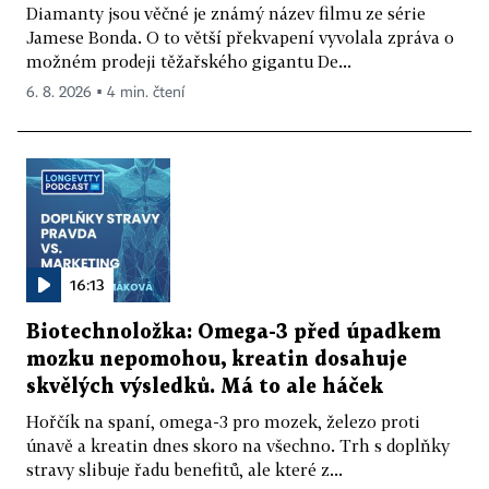
Diamanty jsou věčné je známý název filmu ze série
Jamese Bonda. O to větší překvapení vyvolala zpráva o
možném prodeji těžařského gigantu De...
6. 8. 2026 ▪ 4 min. čtení
16:13
Biotechnoložka: Omega-3 před úpadkem
mozku nepomohou, kreatin dosahuje
skvělých výsledků. Má to ale háček
Hořčík na spaní, omega-3 pro mozek, železo proti
únavě a kreatin dnes skoro na všechno. Trh s doplňky
stravy slibuje řadu benefitů, ale které z...