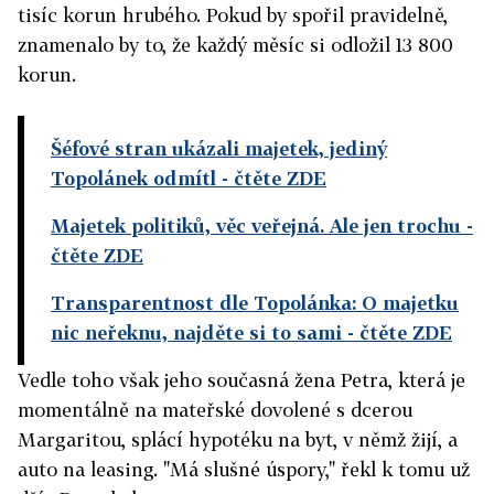
tisíc korun hrubého. Pokud by spořil pravidelně,
znamenalo by to, že každý měsíc si odložil 13 800
korun.
Šéfové stran ukázali majetek, jediný
Topolánek odmítl
- čtěte ZDE
Majetek politiků, věc veřejná. Ale jen trochu
-
čtěte ZDE
Transparentnost dle Topolánka: O majetku
nic neřeknu, najděte si to sami
- čtěte ZDE
Vedle toho však jeho současná žena Petra, která je
momentálně na mateřské dovolené s dcerou
Margaritou, splácí hypotéku na byt, v němž žijí, a
auto na leasing. "Má slušné úspory," řekl k tomu už