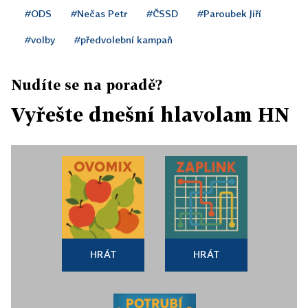
#ODS
#Nečas Petr
#ČSSD
#Paroubek Jiří
#volby
#předvolební kampaň
Nudíte se na poradě?
Vyřešte dnešní hlavolam HN
HRÁT
HRÁT