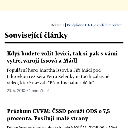
|
Předplatné HN+ je zcela bez reklam.
Související články
Když budete volit levici, tak si pak s vámi
vytře, varují Issová a Mádl
Populární herci Martha Issová a Jiří Mádl pod
taktovkou režiséra Petra Zelenky natočili zábavné
video, které nazvali "Přemluv bábu a dědu"....
23. 4. 2010 ▪ 1 min. čtení
Průzkum CVVM: ČSSD poráží ODS o 7,5
procenta. Posilují malé strany
Do sněmovny by se dostaly ještě KSČM, TOP 09 a Věci