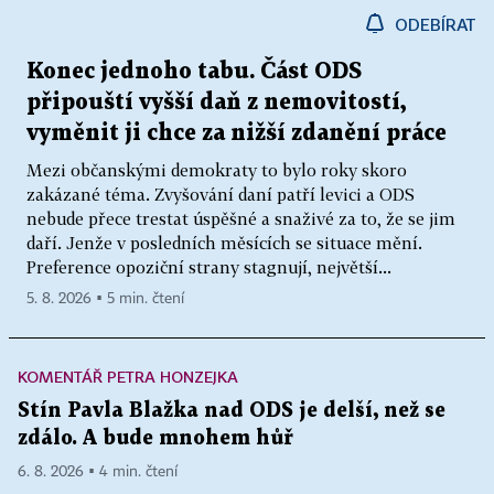
ODEBÍRAT
Konec jednoho tabu. Část ODS
připouští vyšší daň z nemovitostí,
vyměnit ji chce za nižší zdanění práce
Mezi občanskými demokraty to bylo roky skoro
zakázané téma. Zvyšování daní patří levici a ODS
nebude přece trestat úspěšné a snaživé za to, že se jim
daří. Jenže v posledních měsících se situace mění.
Preference opoziční strany stagnují, největší...
5. 8. 2026 ▪ 5 min. čtení
KOMENTÁŘ PETRA HONZEJKA
Stín Pavla Blažka nad ODS je delší, než se
zdálo. A bude mnohem hůř
6. 8. 2026 ▪ 4 min. čtení