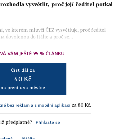
odla vysvětlit, proč její ředitel potkal
í, ve kterém mluvčí ČEZ vysvětluje, proč ředitel
 dovolenou do Itálie a proč se...
VÁ VÁM JEŠTĚ 95 % ČLÁNKU
Číst dál za
40 Kč
na první dva měsíce
za 80 Kč.
tné bez reklam a s mobilní aplikací
iž předplatné?
Přihlaste se
volená
#Itálie