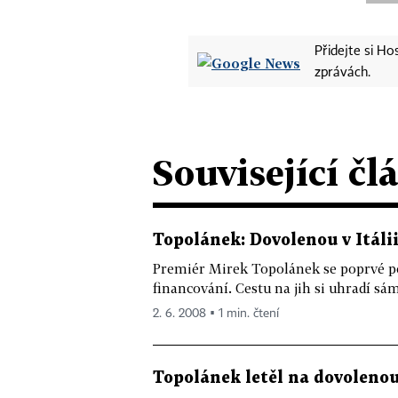
Přidejte si H
zprávách.
Související čl
Topolánek: Dovolenou v Itáli
Premiér Mirek Topolánek se poprvé po n
financování. Cestu na jih si uhradí sám
2. 6. 2008 ▪ 1 min. čtení
Topolánek letěl na dovolenou