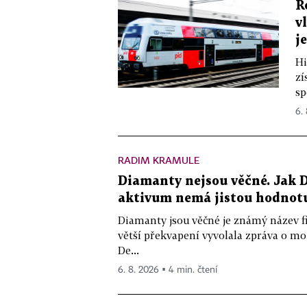
R
v
j
Hi
zí
sp
6.
RADIM KRAMULE
Diamanty nejsou věčné. Jak D
aktivum nemá jistou hodnot
Diamanty jsou věčné je známý název f
větší překvapení vyvolala zpráva o m
De...
6. 8. 2026 ▪ 4 min. čtení