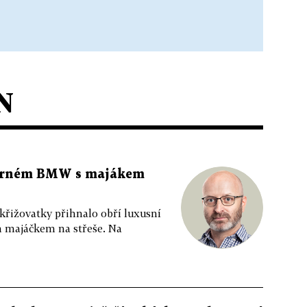
N
 černém BMW s majákem
 křižovatky přihnalo obří luxusní
m majáčkem na střeše. Na