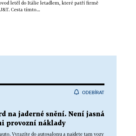
d letěl do Itálie letadlem, které patří firmě
J&T. Cesta tímto...
ODEBÍRAT
rd na jaderné snění. Není jasná
ni provozní náklady
é auto. Vyrazíte do autosalonu a najdete tam vozy