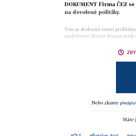
DOKUMENT Firma ČEZ se rozh
na dovolené politiky.
Toto je doslovné znění prohlášen
společnosti Martin Roman jezdí na
ZBÝ
Nebo zkuste
předpla
Máte j
#ČEZ
#Řebíček Aleš
#do