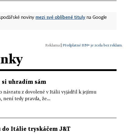
mezi své oblíbené tituly
ospodářské noviny
na Google
|
Předplatné HN+ je zcela bez reklam.
ánky
i si uhradím sám
ávratu z dovolené v Itálii vyjádřil k jejímu
, není tedy pravda, že...
 do Itálie tryskáčem J&T