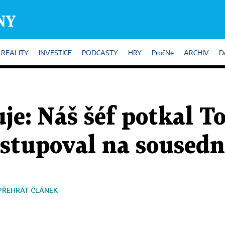
REALITY
INVESTICE
PODCASTY
HRY
PročNe
ARCHIV
D
je: Náš šéf potkal T
stupoval na sousedn
PŘEHRÁT ČLÁNEK