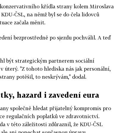
onzervativního křídla strany kolem Miroslava
 KDU-ČSL, na němž byl se do čela lidovců
ituace začala měnit.
dení bezprostředně po sjezdu pochválil. A teď
hl být strategickým partnerem sociální
v úterý. "Z tohoto hlediska nás jak personální,
trany potěšil, to neskrývám," dodal.
ky, hazard i zavedení eura
rany společně hledat přijatelný kompromis pro
e regulačních poplatků ve zdravotnictví.
da v této záležitosti zdůraznil, že KDU-ČSL
, ale ani ponechat současnou úpravu.