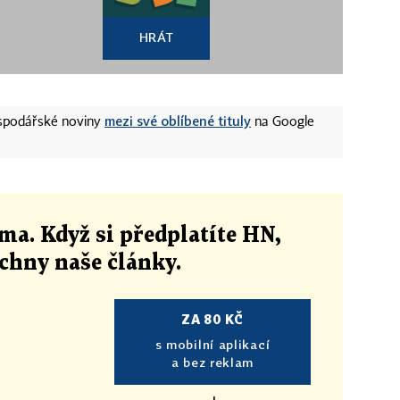
HRÁT
mezi své oblíbené tituly
ospodářské noviny
na Google
ma. Když si předplatíte HN,
echny naše články
.
ZA 80 KČ
s mobilní aplikací
a bez reklam