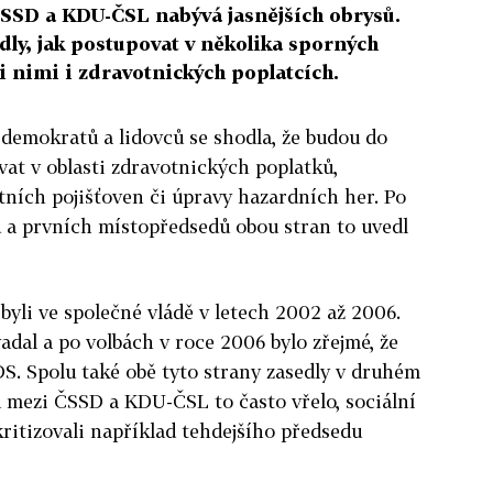
SSD a KDU-ČSL nabývá jasnějších obrysů.
dly, jak postupovat v několika sporných
i nimi i zdravotnických poplatcích.
 demokratů a lidovců se shodla, že budou do
vat v oblasti zdravotnických poplatků,
tních pojišťoven či úpravy hazardních her. Po
 a prvních místopředsedů obou stran to uvedl
byli ve společné vládě v letech 2002 až 2006.
adal a po volbách v roce 2006 bylo zřejmé, že
S. Spolu také obě tyto strany zasedly v druhém
 mezi ČSSD a KDU-ČSL to často vřelo, sociální
ritizovali například tehdejšího předsedu