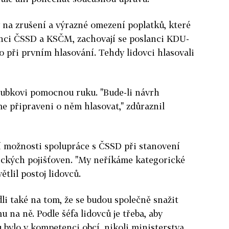
na zrušení a výrazné omezení poplatků, které
anci ČSSD a KSČM, zachovají se poslanci KDU-
o při prvním hlasování. Tehdy lidovci hlasovali
roubkovi pomocnou ruku. "Bude-li návrh
me připraveni o něm hlasovat," zdůraznil
idí možnosti spolupráce s ČSSD při stanovení
ických pojišťoven. "My neříkáme kategorické
ětlil postoj lidovců.
i také na tom, že se budou společně snažit
 na ně. Podle šéfa lidovců je třeba, aby
bylo v kompetenci obcí, nikoli ministerstva