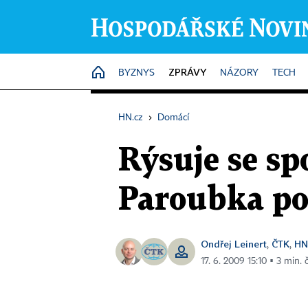
ZPRÁVY
HOME
BYZNYS
NÁZORY
TECH
HN.cz
›
Domácí
Rýsuje se s
Paroubka po
Ondřej Leinert
ČTK
HN
,
,
17. 6. 2009 15:10 ▪ 3 min. 