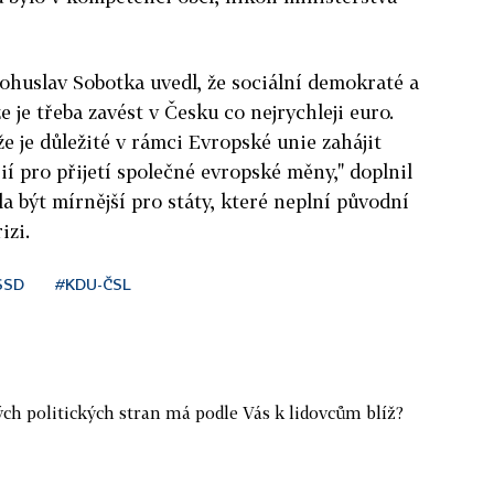
huslav Sobotka uvedl, že sociální demokraté a
že je třeba zavést v Česku co nejrychleji euro.
že je důležité v rámci Evropské unie zahájit
í pro přijetí společné evropské měny," doplnil
la být mírnější pro státy, které neplní původní
izi.
SSD
#KDU-ČSL
ých politických stran má podle Vás k lidovcům blíž?