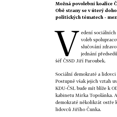
Možná povolební koalice Č
Obě strany se v úterý doho
politických tématech - mez
V
edení sociálních
voleb spolupraco
slučování zdravo
jednání předsedů
šéf ČSSD Jiří Paroubek.
Sociální demokraté a lidovci 
Postupně však jejich vztah uv
KDU-ČSL bude mít blíže k OD
kabinetu Mirka Topolánka. A
demokraté několikrát ostře k
lidovců Jiřího Čunka.