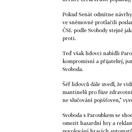
Pokud Senát odmítne návrhy 
ve sněmovně protlačili posl
ČSL podle Svobody stejně jak
proti.
Teď však lidovci nabídli Pa
kompromisní a přijatelný, js
Svoboda.
Šéf lidovců dále uvedl, že v
mantinelů pro fúze zdravotn
ne slučování pojišťoven," vysv
Svoboda s Paroubkem se shodl
omezit hazardní hry a reklamu
povolování hracích automatů 