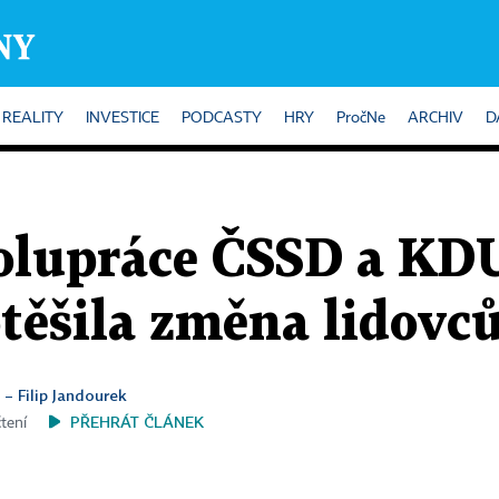
REALITY
INVESTICE
PODCASTY
HRY
PročNe
ARCHIV
D
polupráce ČSSD a KD
těšila změna lidovc
 – Filip Jandourek
PŘEHRÁT ČLÁNEK
čtení