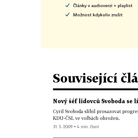
Články v audioverzi + playlist
Možnost kdykoliv zrušit
Související čl
Nový šéf lidovců Svoboda se l
Cyril Svoboda slíbil prosazovat progr
KDU-ČSL ve volbách ohrožen.
31. 5. 2009 ▪ 4 min. čtení