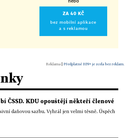
nebo
ZA 40 KČ
bez mobilní aplikace
a s reklamou
|
Předplatné HN+ je zcela bez reklam.
ánky
íbí ČSSD. KDU opouštějí někteří členové
esivní daňovou sazbu. Vyhrál jen velmi těsně. Úspěch