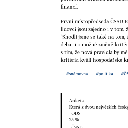
financí.
První místopředseda ČSSD Bo
lidovci jsou zajedno i v tom, 
"Shodli jsme se také na tom, 
debatu o možné změně kritéri
s tím, že nová pravidla by mě
kritéria kvůli hospodářské kr
#sněmovna
#politika
#Č
Anketa
Která z dvou největších česk
ODS
25 %
ČSSD