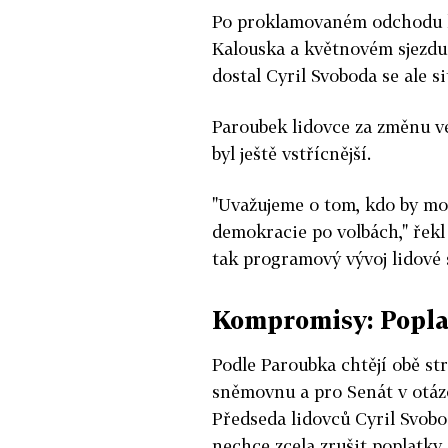
Po proklamovaném odchodu k
Kalouska a květnovém sjezdu
dostal Cyril Svoboda se ale s
Paroubek lidovce za změnu ve
byl ještě vstřícnější.
"Uvažujeme o tom, kdo by mo
demokracie po volbách," řekl 
tak programový vývoj lidové s
Kompromisy: Poplat
Podle Paroubka chtějí obě st
sněmovnu a pro Senát v otázc
Předseda lidovců Cyril Svobo
nechce zcela zrušit poplatky