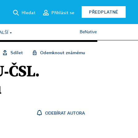
PŘEDPLATNÉ
Hledat
Přihlásit se
BeNative
ALŠÍ
Sdílet
Odemknout známému
U-ČSL.
ů
ODEBÍRAT AUTORA