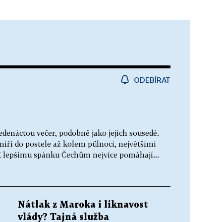
ODEBÍRAT
jedenáctou večer, podobně jako jejich sousedé.
íří do postele až kolem půlnoci, největšími
K lepšímu spánku Čechům nejvíce pomáhají...
Nátlak z Maroka i liknavost
vlády? Tajná služba