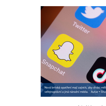
Nová britská opatření mají zajistit, aby diváci m
veřejnoprávní a jiná národní média.
Autor ▪
Shu