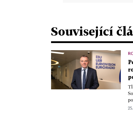
Související čl
R
P
r
p
Tl
So
po
25