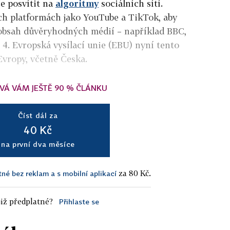
ce posvítit na
algoritmy
sociálních sítí.
ch platformách jako YouTube a TikTok, aby
obsah důvěryhodných médií – například BBC,
4. Evropská vysílací unie (EBU) nyní tento
Evropy, včetně Česka.
VÁ VÁM JEŠTĚ 90 % ČLÁNKU
Číst dál za
40 Kč
na první dva měsíce
za 80 Kč.
tné bez reklam a s mobilní aplikací
iž předplatné?
Přihlaste se