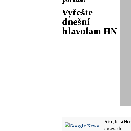
Vyřešte
dnešní
hlavolam HN
Přidejte si H
zprávách.