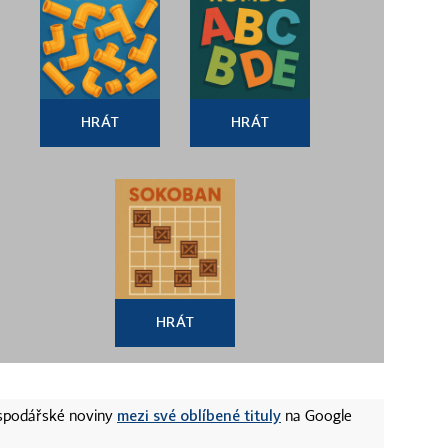
HRÁT
HRÁT
HRÁT
mezi své oblíbené tituly
ospodářské noviny
na Google