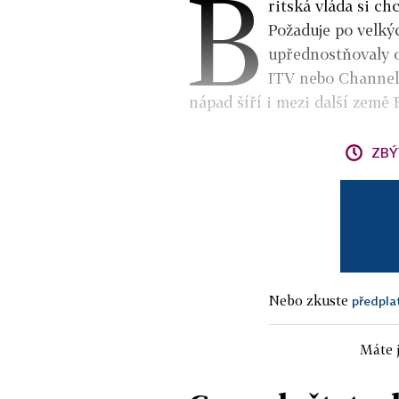
B
ritská vláda si ch
Požaduje po velký
upřednostňovaly 
ITV nebo Channel 
nápad šíří i mezi další země 
ZBÝ
Nebo zkuste
předpla
Máte j