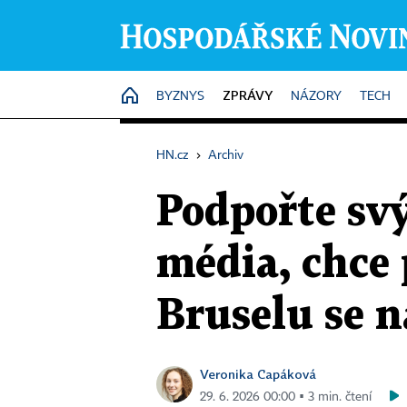
ZPRÁVY
HOME
BYZNYS
NÁZORY
TECH
HN.cz
›
Archiv
Podpořte sv
média, chce 
Bruselu se n
Veronika Capáková
29. 6. 2026 00:00 ▪ 3 min. čtení