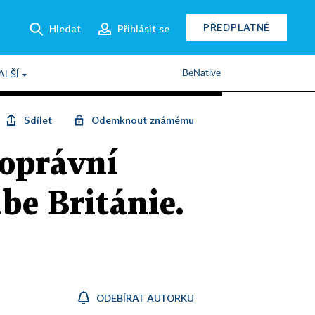
PŘEDPLATNÉ
Hledat
Přihlásit se
BeNative
ALŠÍ
Sdílet
Odemknout známému
noprávní
be Británie.
ODEBÍRAT AUTORKU