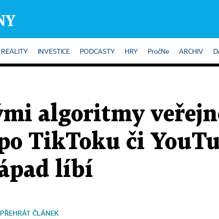
REALITY
INVESTICE
PODCASTY
HRY
PročNe
ARCHIV
D
ými algoritmy veřej
po TikToku či YouTu
ápad líbí
PŘEHRÁT ČLÁNEK