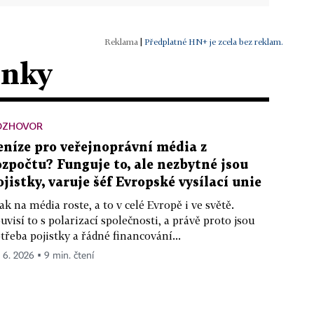
|
Předplatné HN+ je zcela bez reklam.
ánky
OZHOVOR
eníze pro veřejnoprávní média z
ozpočtu? Funguje to, ale nezbytné jsou
ojistky, varuje šéf Evropské vysílací unie
ak na média roste, a to v celé Evropě i ve světě.
uvisí to s polarizací společnosti, a právě proto jsou
třeba pojistky a řádné financování...
. 6. 2026 ▪ 9 min. čtení