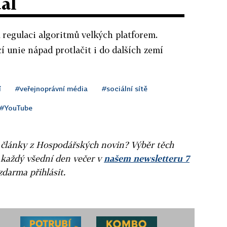
dál
k regulaci algoritmů velkých platforem.
í unie nápad protlačit i do dalších zemí
í
#veřejnoprávní média
#sociální sítě
#YouTube
ní články z Hospodářských novin? Výběr těch
 každý všední den večer v
našem newsletteru 7
zdarma přihlásit.