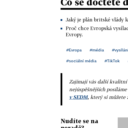
Co se dočtete 
Jaký je plán britské vlády 
Proč chce Evropská vysílac
Evropy.
#Evropa
#média
#vysílán
#sociální média
#TikTok
Zajímají vás další kvalit
nejúspěšnějších posíláme
v SEDM
, který si můžete 
Nudíte se na
poradě?