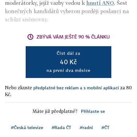
moderátorky, jejíž vazby vedou k
hnutí ANO
. Šest
konečných kandidátů vyberou později poslanci na
schůzi sněmovny.
ZBÝVÁ VÁM JEŠTĚ 90 % ČLÁNKU
Číst dál za
40 Kč
na první dva měsíce
Nebo zkuste
za 80
předplatné bez reklam a s mobilní aplikací
Kč.
Máte již předplatné?
Přihlaste se
#Česká televize
#Rada ČT
#radní
#ČT