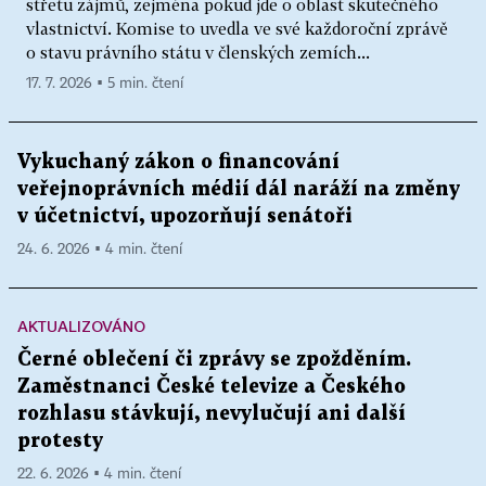
střetu zájmů, zejména pokud jde o oblast skutečného
vlastnictví. Komise to uvedla ve své každoroční zprávě
o stavu právního státu v členských zemích...
17. 7. 2026 ▪ 5 min. čtení
Vykuchaný zákon o financování
veřejnoprávních médií dál naráží na změny
v účetnictví, upozorňují senátoři
24. 6. 2026 ▪ 4 min. čtení
AKTUALIZOVÁNO
Černé oblečení či zprávy se zpožděním.
Zaměstnanci České televize a Českého
rozhlasu stávkují, nevylučují ani další
protesty
22. 6. 2026 ▪ 4 min. čtení