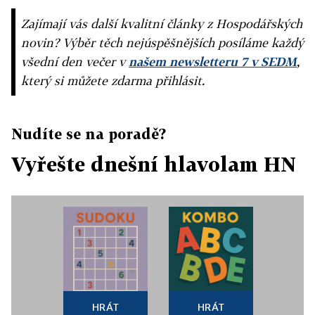
Zajímají vás další kvalitní články z Hospodářských
novin? Výběr těch nejúspěšnějších posíláme každý
všední den večer v
našem newsletteru 7 v SEDM
,
který si můžete zdarma přihlásit.
Nudíte se na poradě?
Vyřešte dnešní hlavolam HN
HRÁT
HRÁT