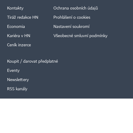
Kontakty
Ochrana osobních údajů
Tiráž redakce HN
Prohlášení o cookies
×
Economia
Nastavení soukromí
Kariéra v HN
Všeobecné smluvní podmínky
Ceník inzerce
Koupit / darovat předplatné
Eventy
Newslettery
RSS kanály
Autorská práva vykonává vydavatel. Bez písemného svolení vydavatele je
zakázáno jakékoli užití částí nebo celku díla, zejména rozmnožování a šíření
jakýmkoli způsobem, mechanickým nebo elektronickým, v českém nebo
jiném jazyce. Bez souhlasu vydavatele je zakázáno též rozmnožování
obsahu pro účely automatizované analýzy textů nebo dat