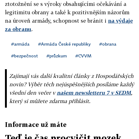
ztotožnění se s výroky obsahujícími očekávání a
legitimitu obrany a také k pozitivnějším názorům
na úroveň armády, schopnost se bránit i
na výdaje
za obranu
.
#armáda
#Armáda České republiky
#obrana
#bezpečnost
#průzkum
#CVVM
Zajímají vás další kvalitní články z Hospodářských
novin? Výběr těch nejúspěšnějších posíláme každý
všední den večer v
našem newsletteru 7 v SEDM
,
který si můžete zdarma přihlásit.
Informace už máte
Teď je čas procvičit mozek