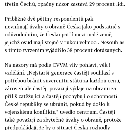
třetin Čechů, opačný názor zastává 29 procent lidí.
Přibližně dvě pětiny respondentů pak
nevnímají úvahy o obraně Česka jako podstatné s
odůvodněním, že Česko patří mezi malé země,
jejichž osud mají stejně v rukou velmoci. Nesouhlas
s tímto tvrzením vyjádřilo 58 procent dotázaných.
Na názory má podle CVVM vliv pohlaví, věk i
vzdělání. „Nejstarší generace častěji souhlasí s
potřebou bránit suverenitu státu za každou cenu,
zároveň ale častěji považují výdaje na obranu za
příliš zatěžující a častěji pochybují o schopnosti
České republiky se ubránit, pokud by došlo k
vojenskému konfliktu,“ uvedlo centrum. Častěji
také považují za zbytečné úvahy o obraně, protože
předpokládají, že by o situaci Česka rozhodly