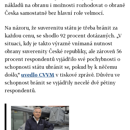
nákladů na obranu i možnosti rozhodovat o obraně
Česka samostatně bez hlavní role velmocí.
Na názoru, že suverenitu státu je třeba bránit za
každou cenu, se shodlo 92 procent dotázaných. „V
situaci, kdy je takto výrazně vnímaná nutnost
obrany suverenity České republiky, ale zároveň 56
procent respondentů vyjádřilo své pochybnosti o
schopnosti státu ubránit se, pokud by k něčemu
došlo,“
uvedlo CVVM
v tiskové zprávě. Důvěru ve
schopnost bránit se vyjádřily necelé dvě pětiny
respondentů.