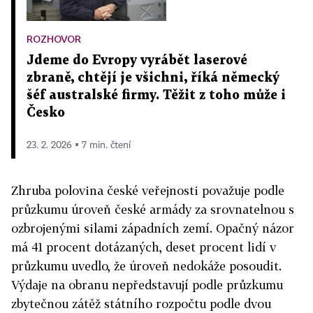
ROZHOVOR
Jdeme do Evropy vyrábět laserové
zbraně, chtějí je všichni, říká německý
šéf australské firmy. Těžit z toho může i
Česko
23. 2. 2026 ▪ 7 min. čtení
Zhruba polovina české veřejnosti považuje podle
průzkumu úroveň české armády za srovnatelnou s
ozbrojenými silami západních zemí. Opačný názor
má 41 procent dotázaných, deset procent lidí v
průzkumu uvedlo, že úroveň nedokáže posoudit.
Výdaje na obranu nepředstavují podle průzkumu
zbytečnou zátěž státního rozpočtu podle dvou