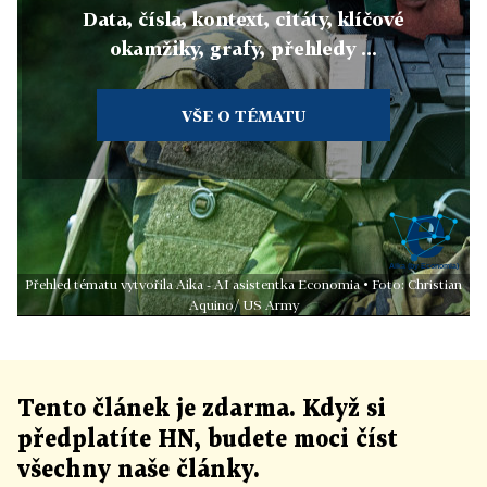
Data, čísla, kontext, citáty, klíčové
okamžiky, grafy, přehledy ...
VŠE O TÉMATU
Přehled tématu vytvořila Aika - AI asistentka Economia • Foto: Christian
Aquino/ US Army
Tento článek
je
zdarma. Když si
předplatíte HN, budete moci číst
všechny naše články
.