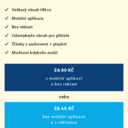
Veškerý obsah HN.cz
Mobilní aplikace
Bez reklam
Odemykejte obsah pro přátele
Články v audioverzi + playlist
Možnost kdykoliv zrušit
ZA 80 KČ
s mobilní aplikací
a bez reklam
nebo
ZA 40 KČ
bez mobilní aplikace
a s reklamou