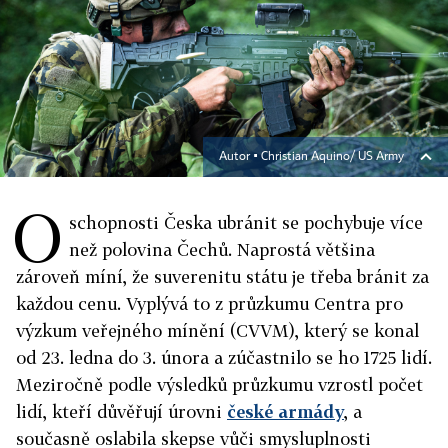
Autor ▪
Christian Aquino/ US Army
O
schopnosti Česka ubránit se pochybuje více
než polovina Čechů. Naprostá většina
zároveň míní, že suverenitu státu je třeba bránit za
každou cenu. Vyplývá to z průzkumu Centra pro
výzkum veřejného mínění (CVVM), který se konal
od 23. ledna do 3. února a zúčastnilo se ho 1725 lidí.
Meziročně podle výsledků průzkumu vzrostl počet
lidí, kteří důvěřují úrovni
české armády
, a
současně oslabila skepse vůči smysluplnosti