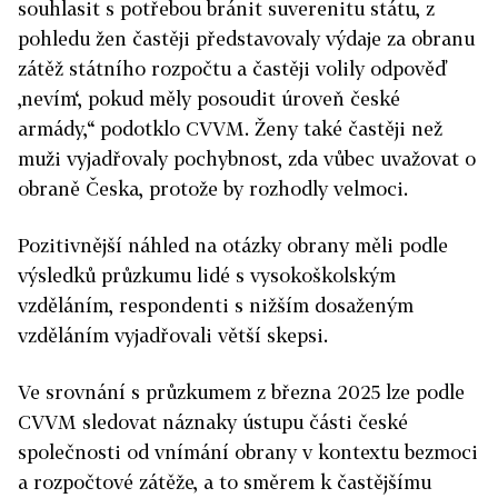
souhlasit s potřebou bránit suverenitu státu, z
pohledu žen častěji představovaly výdaje za obranu
zátěž státního rozpočtu a častěji volily odpověď
‚nevím‘, pokud měly posoudit úroveň české
armády,“ podotklo CVVM. Ženy také častěji než
muži vyjadřovaly pochybnost, zda vůbec uvažovat o
obraně Česka, protože by rozhodly velmoci.
Pozitivnější náhled na otázky obrany měli podle
výsledků průzkumu lidé s vysokoškolským
vzděláním, respondenti s nižším dosaženým
vzděláním vyjadřovali větší skepsi.
Ve srovnání s průzkumem z března 2025 lze podle
CVVM sledovat náznaky ústupu části české
společnosti od vnímání obrany v kontextu bezmoci
a rozpočtové zátěže, a to směrem k častějšímu