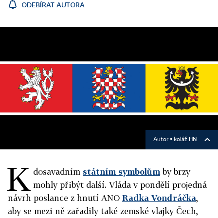
ODEBÍRAT AUTORA
Autor ▪
koláž HN
K
dosavadním
státním symbolům
by brzy
mohly přibýt další. Vláda v pondělí projedná
návrh poslance z hnutí ANO
Radka Vondráčka
,
aby se mezi ně zařadily také zemské vlajky Čech,