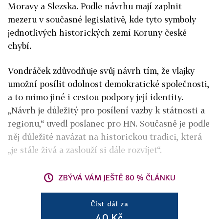
Moravy a Slezska. Podle návrhu mají zaplnit
mezeru v současné legislativě, kde tyto symboly
jednotlivých historických zemí Koruny české
chybí.
Vondráček zdůvodňuje svůj návrh tím, že vlajky
umožní posílit odolnost demokratické společnosti,
a to mimo jiné i cestou podpory její identity.
„Návrh je důležitý pro posílení vazby k státnosti a
regionu,“ uvedl poslanec pro HN. Současně je podle
něj důležité navázat na historickou tradici, která
„je stále živá a zaslouží si dále rozvíjet“.
ZBÝVÁ VÁM JEŠTĚ 80 % ČLÁNKU
Číst dál za
40 Kč