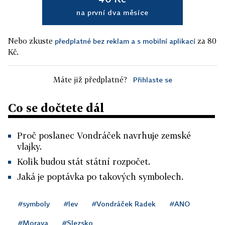
na první dva měsíce
Nebo zkuste
za 80
předplatné bez reklam a s mobilní aplikací
Kč.
Máte již předplatné?
Přihlaste se
Co se dočtete dál
Proč poslanec Vondráček navrhuje zemské
vlajky.
Kolik budou stát státní rozpočet.
Jaká je poptávka po takových symbolech.
#symboly
#lev
#Vondráček Radek
#ANO
#Morava
#Slezsko