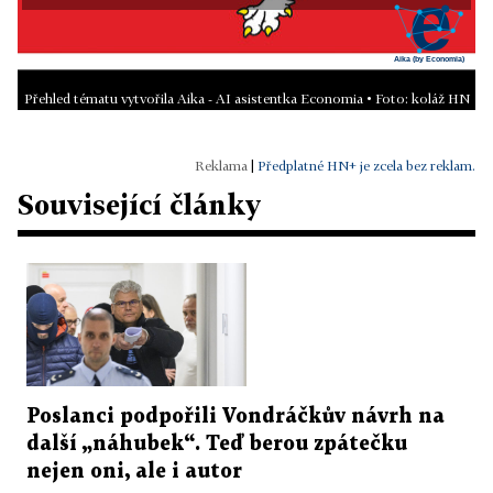
Přehled tématu vytvořila Aika - AI asistentka Economia • Foto: koláž HN
|
Předplatné HN+ je zcela bez reklam.
Související články
Poslanci podpořili Vondráčkův návrh na
další „náhubek“. Teď berou zpátečku
nejen oni, ale i autor