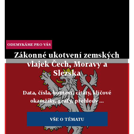
ODEMYKÁME PRO VÁS
Zákonné ukotvení zemských
vlajek Čech, Moravy a
Slezska
Data, čísla, kontext, citáty, klíčové
okamžiky, grafy, přehledy ...
VŠE O TÉMATU