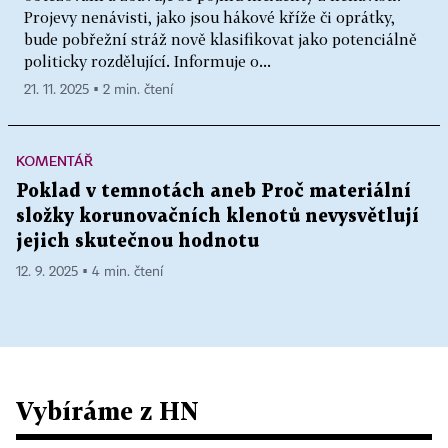
Projevy nenávisti, jako jsou hákové kříže či oprátky,
bude pobřežní stráž nově klasifikovat jako potenciálně
politicky rozdělující. Informuje o...
21. 11. 2025 ▪ 2 min. čtení
KOMENTÁŘ
Poklad v temnotách aneb Proč materiální
složky korunovačních klenotů nevysvětlují
jejich skutečnou hodnotu
12. 9. 2025 ▪ 4 min. čtení
Vybíráme z HN