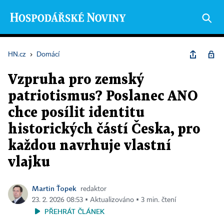
HN.cz
›
Domácí
Vzpruha pro zemský
patriotismus? Poslanec ANO
chce posílit identitu
historických částí Česka, pro
každou navrhuje vlastní
vlajku
Martin Ťopek
redaktor
23. 2. 2026 08:53 ▪ Aktualizováno ▪ 3 min. čtení
PŘEHRÁT ČLÁNEK