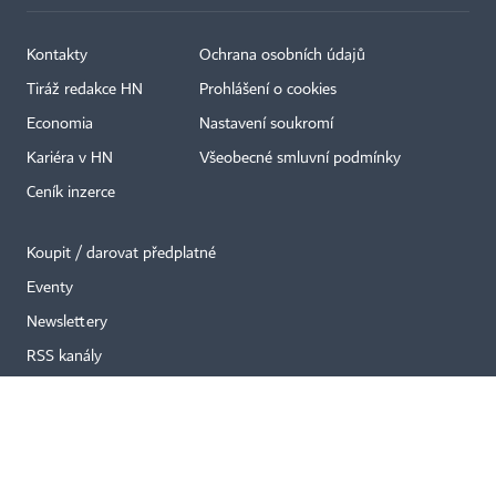
Kontakty
Ochrana osobních údajů
Tiráž redakce HN
Prohlášení o cookies
Economia
Nastavení soukromí
×
Kariéra v HN
Všeobecné smluvní podmínky
Ceník inzerce
Koupit / darovat předplatné
Eventy
Newslettery
RSS kanály
Autorská práva vykonává vydavatel. Bez písemného svolení vydavatele je
zakázáno jakékoli užití částí nebo celku díla, zejména rozmnožování a šíření
jakýmkoli způsobem, mechanickým nebo elektronickým, v českém nebo