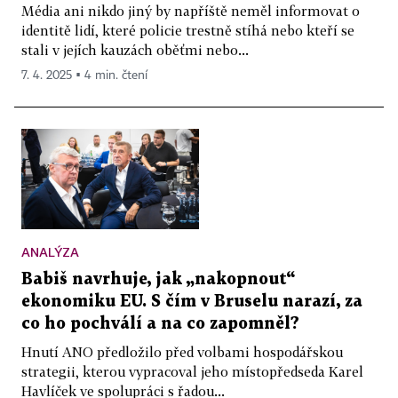
Média ani nikdo jiný by napříště neměl informovat o
identitě lidí, které policie trestně stíhá nebo kteří se
stali v jejích kauzách oběťmi nebo...
7. 4. 2025 ▪ 4 min. čtení
ANALÝZA
Babiš navrhuje, jak „nakopnout“
ekonomiku EU. S čím v Bruselu narazí, za
co ho pochválí a na co zapomněl?
Hnutí ANO předložilo před volbami hospodářskou
strategii, kterou vypracoval jeho místopředseda Karel
Havlíček ve spolupráci s řadou...