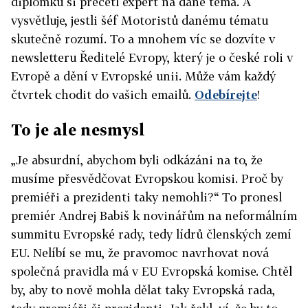
diplomku si přečetl expert na dané téma. A
vysvětluje, jestli šéf Motoristů danému tématu
skutečně rozumí. To a mnohem víc se dozvíte v
newsletteru
Ředitelé Evropy, který je o české roli v
Evropě a dění v Evropské unii. Může vám každý
čtvrtek chodit do vašich emailů.
Odebírejte
!
To je ale nesmysl
„Je absurdní, abychom byli odkázáni na to, že
musíme přesvědčovat Evropskou komisi. Proč by
premiéři a prezidenti taky nemohli?“ To pronesl
premiér Andrej Babiš k novinářům na neformálním
summitu Evropské rady, tedy lídrů členských zemí
EU. Nelíbí se mu, že pravomoc navrhovat nová
společná pravidla má v EU Evropská komise. Chtěl
by, aby to nově mohla dělat taky Evropská rada,