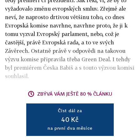
tedy premiéři či prezidenti. Jak řekl, ví, že by to
vyžadovalo změnu evropských smluv. Zřejmě ale
neví, že naprosto drtivou většinu toho, co dnes
Evropská komise navrhne, navrhne proto, že ji k
tomu vyzval Evropský parlament, nebo, což je
častější, právě Evropská rada, a to ve svých
Závěrech. Ostatně právě v odpovědi na takovou
výzvu komise připravila třeba Green Deal. I tehdy
byl premiérem Česka Babiš a s touto výzvou komisi
souhlasil.
ZBÝVÁ VÁM JEŠTĚ 80 % ČLÁNKU
Číst dál za
40 Kč
na první dva měsíce