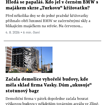
Hledá se papaláš. Kdo jel v černém BMW s
majákem skrze „Turkovu“ křižovatku?
Před několika dny se do jedné pražské křižovatky
přihnalo obří luxusní BMW se začerněnými skly a
blikajícím majáčkem na střeše. Na červenou...
4. 8. 2026 ▪ 6 min. čtení
Začala demolice vyhořelé budovy, kde
měla sklad firma Vasky. Dům „ukusuje“
stotunový bagr
Demoliční firma v pátek dopoledne začala bourat
výškovou budovu v někdejším továrním areálu ve Zlíně,