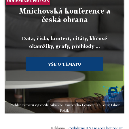
ODEMYKÁME PRO VÁS
Mnichovská konference a
česká obrana
Data, čísla, kontext, citáty, klíčové
okamžiky, grafy, přehledy ...
VŠE O TÉMATU
Přehled tématu vytvořila Aika - AI asistentka Economia • Foto: Libor
Fojtik
|
Předplatné HN+ je zcela bez reklam.